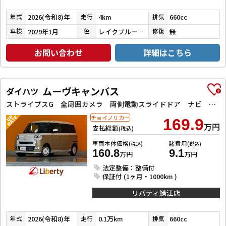
2026(令和8)年
4km
660cc
年式
走行
排気
2029年1月
レイクブルーメタリック／シャイニングホワイトパール
無
車検
色
修復
お問い合わせ
詳細はこちら
ムーヴキャンバス
ダイハツ
ストライプスG 全周囲カメラ 両側電動スライドドア ナビ TV クリアランスソナー 衝突被害軽減システム オートライト スマートキー アイドリングストップ 電動格納ミラー シートヒーター ベンチシート CVT ESC
チョイノリカー
169.9
万円
支払総額
(税込)
車両本体価格
諸費用
(税込)
(税込)
160.8
9.1
万円
万円
法定整備：整備付
保証付 (1ヶ月・1000km )
リバティ鯖江店
2026(令和8)年
0.1万km
660cc
年式
走行
排気