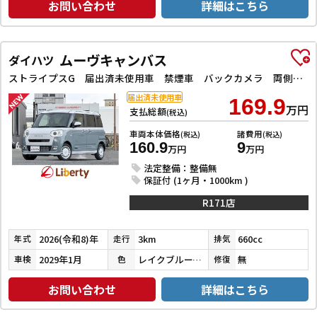
お問い合わせ
詳細はこちら
ムーヴキャンバス
ダイハツ
ストライプスG 届出済未使用車 禁煙車 バックカメラ 両側電動スライドドア クリアランスソナー 衝突被害軽減システム オートライト LEDヘッドランプ スマートキー アイドリングストップ シートヒーター
届出済未使用車
169.9
万円
支払総額
(税込)
車両本体価格
諸費用
(税込)
(税込)
160.9
9
万円
万円
法定整備：整備無
保証付 (1ヶ月・1000km )
R171店
2026(令和8)年
3km
660cc
年式
走行
排気
2029年1月
レイクブルーメタリック／シャイニングホワイトパール
無
車検
色
修復
お問い合わせ
詳細はこちら