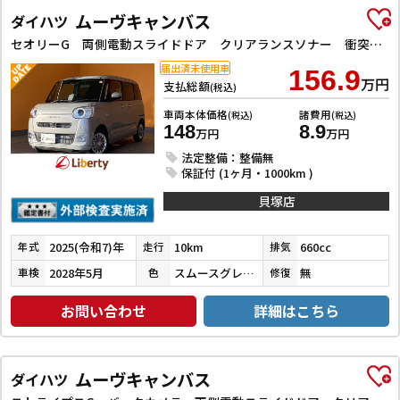
ムーヴキャンバス
ダイハツ
セオリーG 両側電動スライドドア クリアランスソナー 衝突被害軽減システム オートライト LEDヘッドランプ スマートキー アイドリングストップ 電動格納ミラー 前席シートヒーター 電動パーキングブレーキ
届出済未使用車
156.9
万円
支払総額
(税込)
車両本体価格
諸費用
(税込)
(税込)
148
8.9
万円
万円
法定整備：整備無
保証付 (1ヶ月・1000km )
貝塚店
2025(令和7)年
10km
660cc
年式
走行
排気
2028年5月
スムースグレーマイカメタリック
無
車検
色
修復
お問い合わせ
詳細はこちら
ムーヴキャンバス
ダイハツ