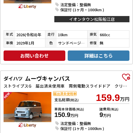
法定整備：整備無
保証付 (1ヶ月・1000km )
イオンタウン松阪船江店
2026(令和8)年
10km
660cc
年式
走行
排気
2029年1月
サンドベージュメタリック／シャイニングホワイトパール
無
車検
色
修復
お問い合わせ
詳細はこちら
ムーヴキャンバス
ダイハツ
ストライプスG 届出済未使用車 両側電動スライドドア クリアランスソナー レーンアシスト 衝突被害軽減システム オートライト LEDヘッドランプ スマートキー アイドリングストップ 電動格納ミラー シートヒーター
届出済未使用車
159.9
万円
支払総額
(税込)
車両本体価格
諸費用
(税込)
(税込)
150.9
9
万円
万円
法定整備：整備無
保証付 (1ヶ月・1000km )