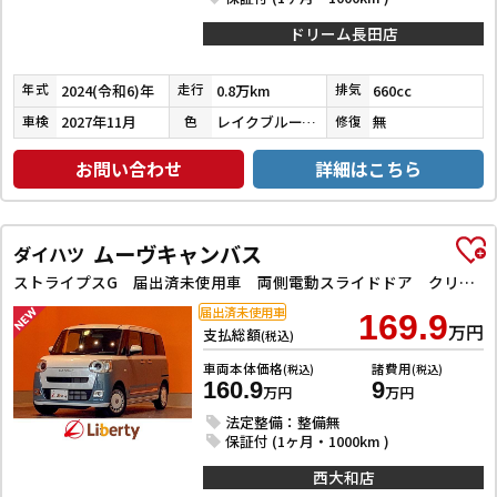
ドリーム長田店
2024(令和6)年
0.8万km
660cc
年式
走行
排気
2027年11月
レイクブルーメタリック／シャイニングホワイトパール
無
車検
色
修復
お問い合わせ
詳細はこちら
ムーヴキャンバス
ダイハツ
ストライプスG 届出済未使用車 両側電動スライドドア クリアランスソナー 衝突被害軽減システム オートライト LEDヘッドランプ スマートキー アイドリングストップ 電動格納ミラー シートヒーター ベンチシート
届出済未使用車
169.9
万円
支払総額
(税込)
車両本体価格
諸費用
(税込)
(税込)
160.9
9
万円
万円
法定整備：整備無
保証付 (1ヶ月・1000km )
西大和店