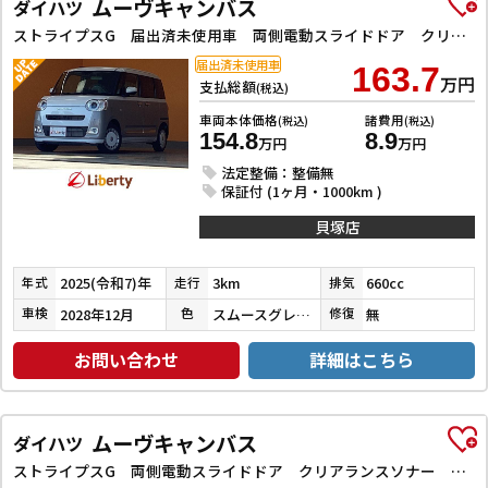
ムーヴキャンバス
ダイハツ
ストライプスG 届出済未使用車 両側電動スライドドア クリアランスソナー 衝突被害軽減システム オートライト LEDヘッドランプ スマートキー アイドリングストップ 電動格納ミラー シートヒーター ベンチシート
届出済未使用車
163.7
万円
支払総額
(税込)
車両本体価格
諸費用
(税込)
(税込)
154.8
8.9
万円
万円
法定整備：整備無
保証付 (1ヶ月・1000km )
貝塚店
2025(令和7)年
3km
660cc
年式
走行
排気
2028年12月
スムースグレーマイカメタリック／シャイニングホワイトパール
無
車検
色
修復
お問い合わせ
詳細はこちら
ムーヴキャンバス
ダイハツ
ストライプスG 両側電動スライドドア クリアランスソナー 衝突被害軽減システム オートライト LEDヘッドランプ スマートキー アイドリングストップ 電動格納ミラー シートヒーター ベンチシート CVT