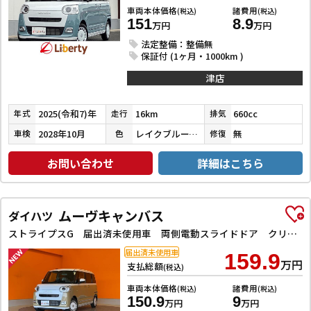
車両本体価格
諸費用
(税込)
(税込)
151
8.9
万円
万円
法定整備：整備無
保証付 (1ヶ月・1000km )
津店
2025(令和7)年
16km
660cc
年式
走行
排気
2028年10月
レイクブルーメタリック／シャイニングホワイトパール
無
車検
色
修復
お問い合わせ
詳細はこちら
ムーヴキャンバス
ダイハツ
ストライプスG 届出済未使用車 両側電動スライドドア クリアランスソナー 衝突被害軽減システム オートライト LEDヘッドランプ スマートキー アイドリングストップ 電動格納ミラー シートヒーター ベンチシート
届出済未使用車
159.9
万円
支払総額
(税込)
車両本体価格
諸費用
(税込)
(税込)
150.9
9
万円
万円