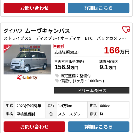
お問い合わせ
詳細はこちら
ムーヴキャンバス
ダイハツ
ストライプスG ディスプレイオーディオ ETC バックカメラ 両側電動スライドドア TV クリアランスソナー 衝突被害軽減システム オートライト アイドリングストップ 電動格納ミラー シートヒーター
中古車
166
万円
支払総額
(税込)
車両本体価格
諸費用
(税込)
(税込)
156.9
9.1
万円
万円
法定整備：整備付
保証付 (1ヶ月・1000km )
ドリーム長田店
2023(令和5)年
1.4万km
660cc
年式
走行
排気
車検整備付
スムースグレーマイカメタリック／シャイニングホワイトパール
無
車検
色
修復
お問い合わせ
詳細はこちら