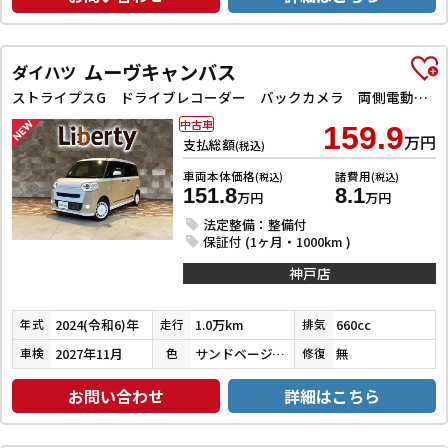
ムーヴキャンバス
ダイハツ
ストライプスG ドライブレコーダー バックカメラ 両側電動スライドドア クリアランスソナー 衝突被害軽減システム オートライト スマートキー アイドリングストップ 電動格納ミラー シートヒーター ベンチシート CVT
中古車
159.9
万円
支払総額
(税込)
車両本体価格
諸費用
(税込)
(税込)
151.8
8.1
万円
万円
法定整備：整備付
保証付 (1ヶ月・1000km )
神戸店
2024(令和6)年
1.0万km
660cc
年式
走行
排気
2027年11月
サンドベージュメタリック／シャイニングホワイトパール
無
車検
色
修復
お問い合わせ
詳細はこちら