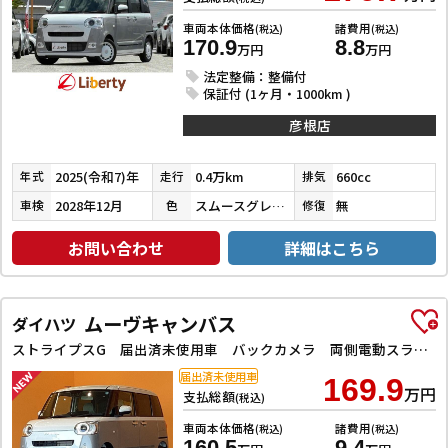
車両本体価格
諸費用
(税込)
(税込)
170.9
8.8
万円
万円
法定整備：整備付
保証付 (1ヶ月・1000km )
彦根店
2025(令和7)年
0.4万km
660cc
年式
走行
排気
2028年12月
スムースグレーマイカメタリック／シャイニングホワイトパール
無
車検
色
修復
お問い合わせ
詳細はこちら
ムーヴキャンバス
ダイハツ
ストライプスG 届出済未使用車 バックカメラ 両側電動スライドドア クリアランスソナー 衝突被害軽減システム オートライト LEDヘッドランプ スマートキー アイドリングストップ 電動格納ミラー シートヒーター
届出済未使用車
169.9
万円
支払総額
(税込)
車両本体価格
諸費用
(税込)
(税込)
160.5
9.4