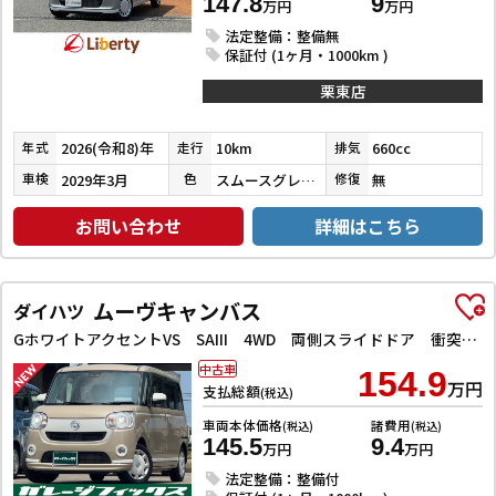
147.8
9
万円
万円
法定整備：整備無
保証付 (1ヶ月・1000km )
栗東店
2026(令和8)年
10km
660cc
年式
走行
排気
2029年3月
スムースグレーマイカメタリック／シャイニングホワイトパール
無
車検
色
修復
お問い合わせ
詳細はこちら
ムーヴキャンバス
ダイハツ
GホワイトアクセントVS SAIII 4WD 両側スライドドア 衝突被害軽減システム LEDヘッドランプ スマートキー CVT 盗難防止システム ABS ESC 衝突安全ボディ エアコン パワーステアリング パワーウィンドウ
中古車
154.9
万円
支払総額
(税込)
車両本体価格
諸費用
(税込)
(税込)
145.5
9.4
万円
万円
法定整備：整備付