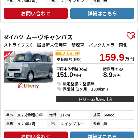
2028年10月
ファインミントメタリック／シャイニングホワイトパール
無
車検
色
修復
お問い合わせ
詳細はこちら
ムーヴキャンバス
ダイハツ
ストライプスG 届出済未使用車 禁煙車 バックカメラ 両側電動スライドドア クリアランスソナー 衝突被害軽減システム オートライト LEDヘッドランプ アイドリングストップ 電動格納ミラー シートヒーター
届出済未使用車
159.9
万円
支払総額
(税込)
車両本体価格
諸費用
(税込)
(税込)
151.0
8.9
万円
万円
法定整備：整備無
保証付 (1ヶ月・1000km )
ドリーム加古川店
2026(令和8)年
11km
660cc
年式
走行
排気
2029年1月
レイクブルーメタリック／シャイニングホワイトパール
無
車検
色
修復
お問い合わせ
詳細はこちら