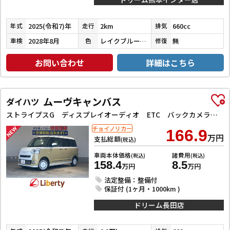
2025(令和7)年
2km
660cc
年式
走行
排気
2028年8月
レイクブルーメタリック／シャイニングホワイトパール
無
車検
色
修復
お問い合わせ
詳細はこちら
ムーヴキャンバス
ダイハツ
ストライプスG ディスプレイオーディオ ETC バックカメラ 両側電動スライドドア TV クリアランスソナー 衝突被害軽減システム オートライト スマートキー アイドリングストップ 電動格納ミラー シートヒーター
チョイノリカー
166.9
万円
支払総額
(税込)
車両本体価格
諸費用
(税込)
(税込)
158.4
8.5
万円
万円
法定整備：整備付
保証付 (1ヶ月・1000km )
ドリーム長田店