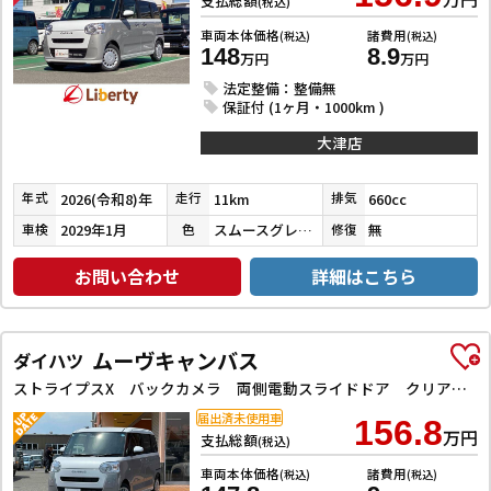
支払総額
(税込)
車両本体価格
諸費用
(税込)
(税込)
148
8.9
万円
万円
法定整備：整備無
保証付 (1ヶ月・1000km )
大津店
2026(令和8)年
11km
660cc
年式
走行
排気
2029年1月
スムースグレーマイカメタリック／シャイニングホワイトパール
無
車検
色
修復
お問い合わせ
詳細はこちら
ムーヴキャンバス
ダイハツ
ストライプスX バックカメラ 両側電動スライドドア クリアランスソナー 衝突被害軽減システム オートライト スマートキー アイドリングストップ 電動格納ミラー CVT ABS ESC エアコン パワーステアリング
届出済未使用車
156.8
万円
支払総額
(税込)
車両本体価格
諸費用
(税込)
(税込)