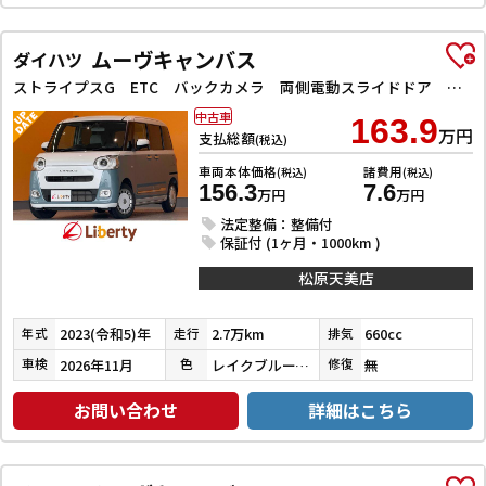
ムーヴキャンバス
ダイハツ
ストライプスG ETC バックカメラ 両側電動スライドドア ナビ TV クリアランスソナー 衝突被害軽減システム オートライト スマートキー アイドリングストップ 電動格納ミラー シートヒーター ベンチシート CVT
中古車
163.9
万円
支払総額
(税込)
車両本体価格
諸費用
(税込)
(税込)
156.3
7.6
万円
万円
法定整備：整備付
保証付 (1ヶ月・1000km )
松原天美店
2023(令和5)年
2.7万km
660cc
年式
走行
排気
2026年11月
レイクブルーメタリック／シャイニングホワイトパール
無
車検
色
修復
お問い合わせ
詳細はこちら