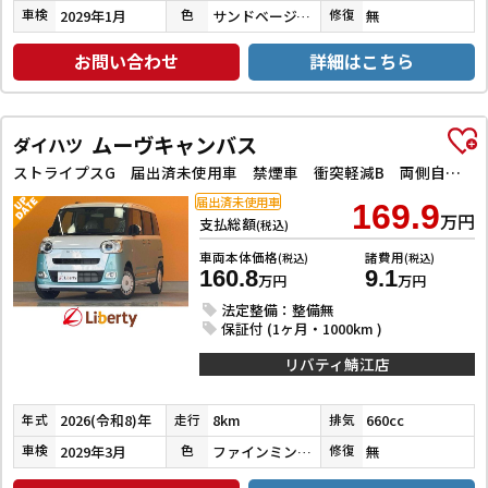
2029年1月
サンドベージュメタリック／シャイニングホワイトパール
無
車検
色
修復
お問い合わせ
詳細はこちら
ムーヴキャンバス
ダイハツ
ストライプスG 届出済未使用車 禁煙車 衝突軽減B 両側自動ドア 電子パーキング 前席シートヒーター LEDヘッドライト フォグライト スマートキー プッシュスタート アイドリングストップ 障害物センサー
届出済未使用車
169.9
万円
支払総額
(税込)
車両本体価格
諸費用
(税込)
(税込)
160.8
9.1
万円
万円
法定整備：整備無
保証付 (1ヶ月・1000km )
リバティ鯖江店
2026(令和8)年
8km
660cc
年式
走行
排気
2029年3月
ファインミントメタリック／シャイニングホワイトパール
無
車検
色
修復