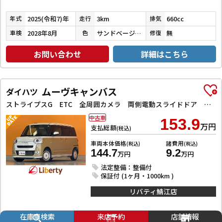
2025(令和7)年
3km
660cc
年式
走行
排気
2028年8月
サンドベージュメタリック／シャイニングホワイトパール
無
車検
色
修復
お問い合わせ
詳細はこちら
ムーヴキャンバス
ダイハツ
ストライプスG ETC 全周囲カメラ 両側電動スライドドア ナビ TV クリアランスソナー 衝突被害軽減システム オートライト スマートキー アイドリングストップ 電動格納ミラー シートヒーター ベンチシート CVT
中古車
153.9
万円
支払総額
(税込)
車両本体価格
諸費用
(税込)
(税込)
144.7
9.2
万円
万円
法定整備：整備付
保証付 (1ヶ月・1000km )
リバティ鯖江店
在庫車検索
来店予約
店舗情報
2023(令和5)年
3.6万km
660cc
年式
走行
排気