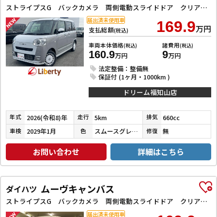
ストライプスG バックカメラ 両側電動スライドドア クリアランスソナー 衝突被害軽減システム オートライト LEDヘッドランプ スマートキー アイドリングストップ 電動格納ミラー シートヒーター ベンチシート CVT
届出済未使用車
169.9
万円
支払総額
(税込)
車両本体価格
諸費用
(税込)
(税込)
160.9
9
万円
万円
法定整備：整備無
保証付 (1ヶ月・1000km )
ドリーム福知山店
2026(令和8)年
5km
660cc
年式
走行
排気
2029年1月
スムースグレーマイカメタリック／シャイニングホワイトパール
無
車検
色
修復
お問い合わせ
詳細はこちら
ムーヴキャンバス
ダイハツ
ストライプスG バックカメラ 両側電動スライドドア クリアランスソナー 衝突被害軽減システム オートライト LEDヘッドランプ スマートキー アイドリングストップ 電動格納ミラー シートヒーター ベンチシート CVT
届出済未使用車