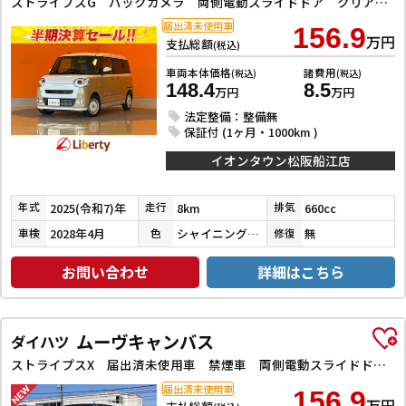
ストライプスG バックカメラ 両側電動スライドドア クリアランスソナー 衝突被害軽減システム オートライト スマートキー アイドリングストップ 電動格納ミラー シートヒーター ベンチシート CVT ESC エアコン
届出済未使用車
156.9
万円
支払総額
(税込)
車両本体価格
諸費用
(税込)
(税込)
148.4
8.5
万円
万円
法定整備：整備無
保証付 (1ヶ月・1000km )
イオンタウン松阪船江店
2025(令和7)年
8km
660cc
年式
走行
排気
2028年4月
シャイニングホワイトパール／サンドベージュＭ
無
車検
色
修復
お問い合わせ
詳細はこちら
ムーヴキャンバス
ダイハツ
ストライプスX 届出済未使用車 禁煙車 両側電動スライドドア クリアランスソナー 衝突被害軽減システム オートライト スマートキー アイドリングストップ 電動格納ミラー ベンチシート CVT 盗難防止システム
届出済未使用車
156.9
万円