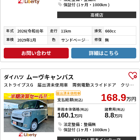
保証付 (1ヶ月・1000km )
高槻店
2026(令和8)年
11km
660cc
年式
走行
排気
2029年1月
サンドベージュメタリック／シャイニングホワイトパール
無
車検
色
修復
お問い合わせ
詳細はこちら
ムーヴキャンバス
ダイハツ
ストライプスG 届出済未使用車 両側電動スライドドア クリアランスソナー 衝突被害軽減システム オートライト LEDヘッドランプ スマートキー アイドリングストップ 電動格納ミラー シートヒーター ベンチシート
届出済未使用車
168.9
万円
支払総額
(税込)
車両本体価格
諸費用
(税込)
(税込)
160.1
8.8
万円
万円
法定整備：整備無
保証付 (1ヶ月・1000km )
ドリーム熊本インター店