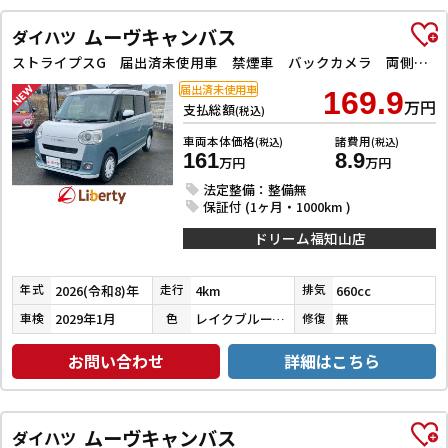
ムーヴキャンバス
ダイハツ
ストライプスG 届出済未使用車 禁煙車 バックカメラ 両側電動スライドドア クリアランスソナー 衝突被害軽減システム オートライト LEDヘッドランプ アイドリングストップ 電動格納ミラー シートヒーター
届出済未使用車
169.9
万円
支払総額
(税込)
車両本体価格
諸費用
(税込)
(税込)
161
8.9
万円
万円
法定整備：整備無
保証付 (1ヶ月・1000km )
ドリーム福知山店
2026(令和8)年
4km
660cc
年式
走行
排気
2029年1月
レイクブルーメタリック／シャイニングホワイトパール
無
車検
色
修復
お問い合わせ
詳細はこちら
ムーヴキャンバス
ダイハツ