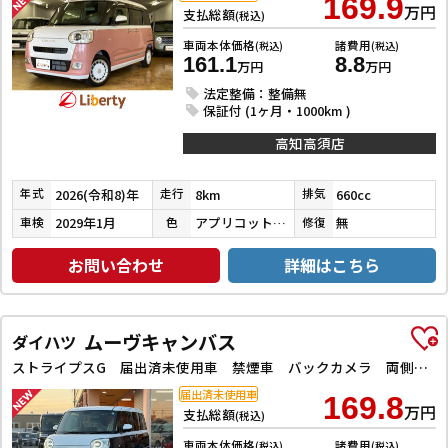
169.9
万円
支払総額
(税込)
車両本体価格
諸費用
(税込)
(税込)
161.1
8.8
万円
万円
法定整備：整備無
保証付 (1ヶ月・1000km )
高知高須店
2026(令和8)年
8km
660cc
年式
走行
排気
2029年1月
アプリコットピンクメタリック／シャイニングホワイトパール
無
車検
色
修復
お問い合わせ
詳細はこちら
ムーヴキャンバス
ダイハツ
ストライプスG 届出済未使用車 禁煙車 バックカメラ 両側電動スライドドア クリアランスソナー レーンアシスト 衝突被害軽減システム オートライト LEDヘッドランプ アイドリングストップ シートヒーター
届出済未使用車
169.8
万円
支払総額
(税込)
車両本体価格
諸費用
(税込)
(税込)