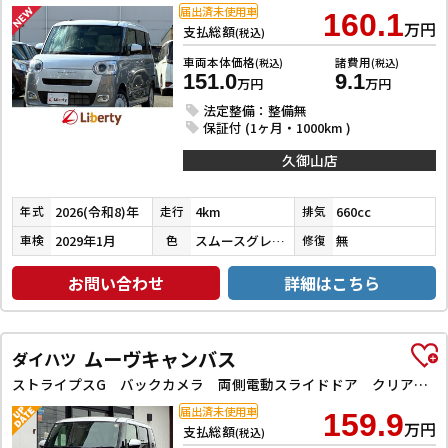
届出済未使用車
160.1
万円
支払総額
(税込)
車両本体価格
諸費用
(税込)
(税込)
151.0
9.1
万円
万円
法定整備：整備無
保証付 (1ヶ月・1000km )
久御山店
2026(令和8)年
4km
660cc
年式
走行
排気
2029年1月
スムースグレーマイカメタリック／シャイニングホワイトパール
無
車検
色
修復
お問い合わせ
詳細はこちら
ムーヴキャンバス
ダイハツ
ストライプスG バックカメラ 両側電動スライドドア クリアランスソナー 衝突被害軽減システム オートライト LEDヘッドランプ スマートキー アイドリングストップ 電動格納ミラー シートヒーター ベンチシート CVT
届出済未使用車
159.9
万円
支払総額
(税込)