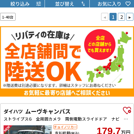
絞り込み
並び替え
お気に入り
◂
1
2
▸
1-40台
ムーヴキャンバス
ダイハツ
ストライプスG 全周囲カメラ 両側電動スライドドア ナビ TV クリアランスソナー 衝突被害軽減システム スマートキー アイドリングストップ 電動格納ミラー シートヒーター ベンチシート CVT ESC
チョイノリカー
179.7
万円
支払総額
(税込)