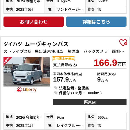
2025(令和7)年
0.9万km
660cc
年式
走行
排気
2028年5月
サンドベージュメタリック／シャイニングホワイトパール
無
車検
色
修復
お問い合わせ
詳細はこちら
ムーヴキャンバス
ダイハツ
ストライプスG 届出済未使用車 禁煙車 バックカメラ 両側電動スライドドア クリアランスソナー レーンアシスト 衝突被害軽減システム オートライト LEDヘッドランプ アイドリングストップ 電動格納ミラー
届出済未使用車
166.9
万円
支払総額
(税込)
車両本体価格
諸費用
(税込)
(税込)
157.9
9
万円
万円
法定整備：整備無
保証付 (1ヶ月・1000km )
栗東店
2026(令和8)年
9km
660cc
年式
走行
排気
2029年1月
レイクブルーメタリック／シャイニングホワイトパール
無
車検
色
修復