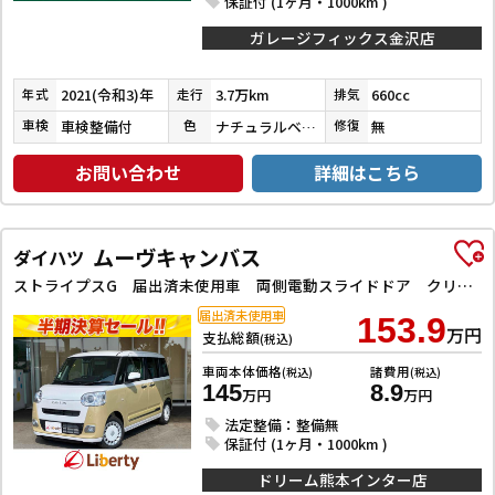
保証付 (1ヶ月・1000km )
ガレージフィックス金沢店
2021(令和3)年
3.7万km
660cc
年式
走行
排気
車検整備付
ナチュラルベージュマイカメタリック
無
車検
色
修復
お問い合わせ
詳細はこちら
ムーヴキャンバス
ダイハツ
ストライプスG 届出済未使用車 両側電動スライドドア クリアランスソナー 衝突被害軽減システム オートライト スマートキー アイドリングストップ 電動格納ミラー シートヒーター CVT ESC エアコン
届出済未使用車
153.9
万円
支払総額
(税込)
車両本体価格
諸費用
(税込)
(税込)
145
8.9
万円
万円
法定整備：整備無
保証付 (1ヶ月・1000km )
ドリーム熊本インター店