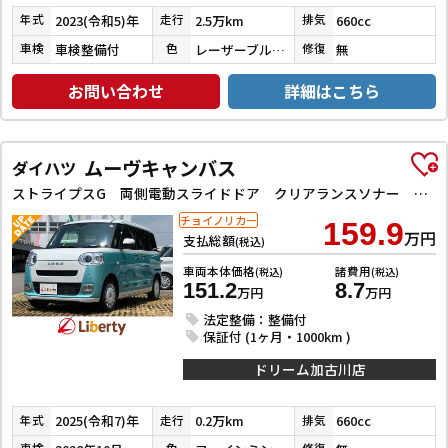
2023(令和5)年
2.5万km
660cc
年式
走行
排気
車検整備付
レーザーブルークリスタルシャイン
無
車検
色
修復
お問い合わせ
詳細はこちら
ムーヴキャンバス
ダイハツ
ストライプスG 両側電動スライドドア クリアランスソナー 衝突被害軽減システム オートライト スマートキー アイドリングストップ 電動格納ミラー シートヒーター CVT ABS ESC エアコン
チョイノリカー
159.9
万円
支払総額
(税込)
車両本体価格
諸費用
(税込)
(税込)
151.2
8.7
万円
万円
法定整備：整備付
保証付 (1ヶ月・1000km )
ドリーム加古川店
2025(令和7)年
0.2万km
660cc
年式
走行
排気