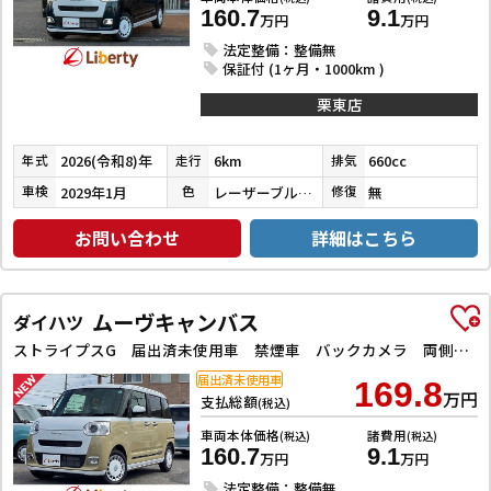
160.7
9.1
万円
万円
法定整備：整備無
保証付 (1ヶ月・1000km )
栗東店
2026(令和8)年
6km
660cc
年式
走行
排気
2029年1月
レーザーブルークリスタルシャイン／シャイニングホワイトパール
無
車検
色
修復
お問い合わせ
詳細はこちら
ムーヴキャンバス
ダイハツ
ストライプスG 届出済未使用車 禁煙車 バックカメラ 両側電動スライドドア クリアランスソナー レーンアシスト 衝突被害軽減システム オートライト LEDヘッドランプ アイドリングストップ シートヒーター
届出済未使用車
169.8
万円
支払総額
(税込)
車両本体価格
諸費用
(税込)
(税込)
160.7
9.1
万円
万円
法定整備：整備無