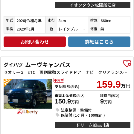
イオンタウン松阪船江店
2026(令和8)年
8km
660cc
年式
走行
排気
2029年1月
レイクブルーメタリック／シャイニングホワイトパール
無
車検
色
修復
お問い合わせ
詳細はこちら
ムーヴキャンバス
ダイハツ
セオリーG ETC 両側電動スライドドア ナビ クリアランスソナー 衝突被害軽減システム オートライト スマートキー アイドリングストップ 電動格納ミラー シートヒーター ベンチシート CVT
中古車
159.9
万円
支払総額
(税込)
車両本体価格
諸費用
(税込)
(税込)
150.9
9
万円
万円
法定整備：整備付
保証付 (1ヶ月・1000km )
ドリーム加古川店