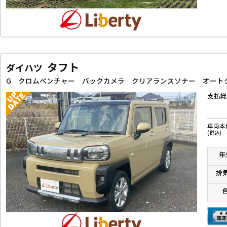
タフト
ダイハツ
支払総
車両本
(税込)
年
排