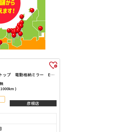
ジャンボエクストラ 届出済未使用車 禁煙車 4WD CVT 衝突被害軽減システム クリアランスソナー スマートキー アイドリングストップ 電動格納ミラー ESC エアコン パワーステアリング パワーウィンドウ
無
000km )
彦根店
月