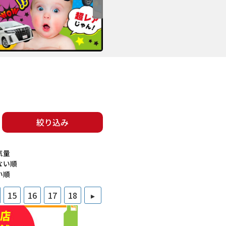
絞り込み
気量
ない順
い順
15
16
17
18
▸