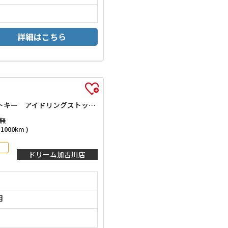
詳細はこちら
G クロムベンチャー バックカメラ クリアランスソナー オートクルーズコントロール 衝突被害軽減システム オートライト スマートキー アイドリングストップ 電動格納ミラー シートヒーター ガラスルーフ CVT ESC
無
000km )
ドリーム加古川店
月