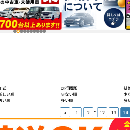
年式
走行距離
排
新しい順
少ない順
少
古い順
多い順
多
..
◂
1
2
12
13
14