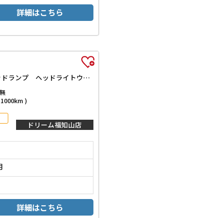
詳細はこちら
G クロムベンチャー バックカメラ クリアランスソナー オートクルーズコントロール 衝突被害軽減システム オートライト LEDヘッドランプ ヘッドライトウォッシャー スマートキー アイドリングストップ 電動格納ミラー
無
000km )
ドリーム福知山店
月
詳細はこちら