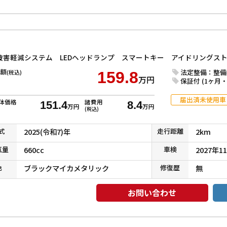
額
法定整備：整備
(税込)
159.8
万円
保証付 (1ヶ月・1
届出済未使用車
体価格
諸費用
151.4
8.4
万円
万円
(税込)
式
2025(令和7)年
走行
距離
2km
気
量
660cc
車検
2027年1
色
ブラックマイカメタリック
修復
歴
無
お問い合わせ