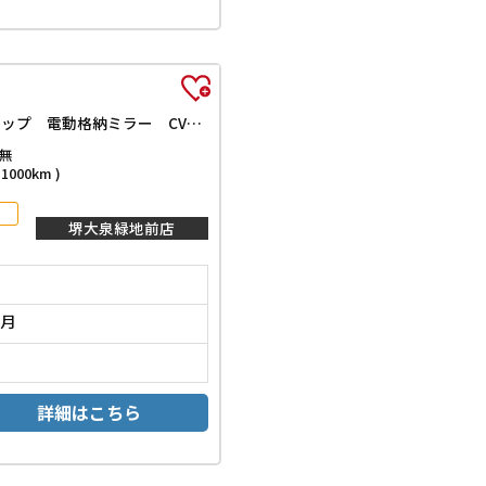
X 届出済未使用車 両側スライドドア クリアランスソナー 衝突被害軽減システム LEDヘッドランプ スマートキー アイドリングストップ 電動格納ミラー CVT 盗難防止システム ABS ESC
無
000km )
堺大泉緑地前店
1月
詳細はこちら