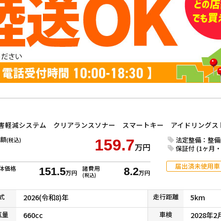
額
法定整備：整備
(税込)
159.7
万円
保証付 (1ヶ月・1
届出済未使用車
体価格
諸費用
151.5
8.2
万円
万円
(税込)
式
2026(令和8)年
走行
距離
5km
気
量
660cc
車検
2028年2