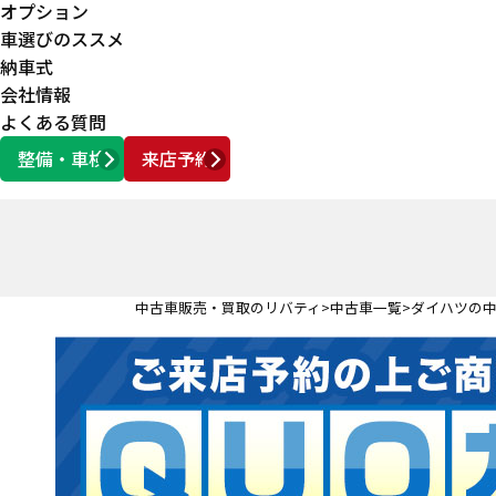
オプション
車選びのススメ
納車式
会社情報
よくある質問
整備・車検
来店予約
営業時間
AM10:00 ～ PM6:00
中古車販売・買取のリバティ
中古車一覧
ダイハツの