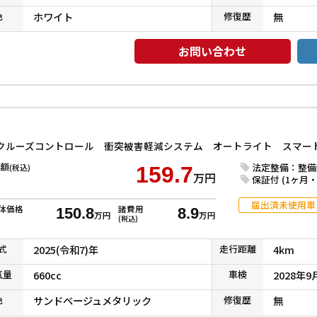
色
ホワイト
修復
歴
無
お問い合わせ
額
法定整備：整備
(税込)
159.7
万円
保証付 (1ヶ月・1
届出済未使用車
体価格
諸費用
150.8
8.9
万円
万円
(税込)
式
2025(令和7)年
走行
距離
4km
気
量
660cc
車検
2028年9
色
サンドベージュメタリック
修復
歴
無