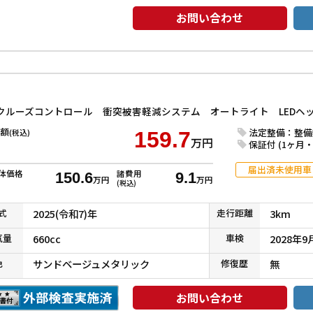
お問い合わせ
額
法定整備：整備
(税込)
159.7
万円
保証付 (1ヶ月・1
届出済未使用車
体価格
諸費用
150.6
9.1
万円
万円
(税込)
式
2025(令和7)年
走行
距離
3km
気
量
660cc
車検
2028年9
色
サンドベージュメタリック
修復
歴
無
お問い合わせ