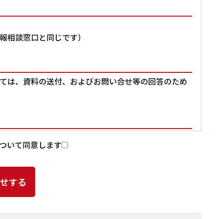
報相談窓口と同じです）
ては、資料の送付、およびお問い合せ等の回答のため
入力いただいた個人情報を第三者に提供することはあ
ついて同意します
提供頂いた個人情報の取扱いを委託する場合があります。
よる個人情報の漏洩事故等がないよう、委託先の選定
ど、適切な安全管理措置を講じます。