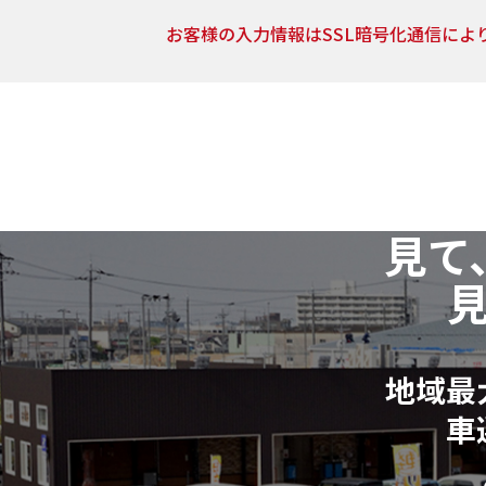
お客様の入力情報はSSL暗号化通信によ
5．開示対象個人情報の開示等および問い合わせ窓口
当社は、当該資料請求により取得した開示対象個人情報
止（以下「開示等」といいます。）に応じます。
開示等に関するお問い合わせ：各店舗営業窓口もしくは
6．個人情報の取得に応じることの任意性
見て
ご入力は任意ですが、ご入力いただけない項目やご入力
請求およびお問合せに対する回答が出来ない場合がござい
7．その他
本人が容易に認識できない方法による個人情報の取得は
地域最
個人情報に関する相談窓口
車
株式会社リバティ 個人情報相談窓口(人事総務部)
〒612-8246 京都府京都市伏見区横大路芝生30番地8