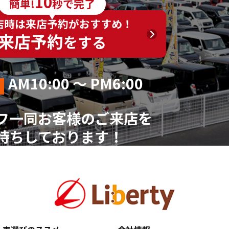
10
簡単!
秒で完了
く）
店時は来店予約がおすすめ！
来店予約
をする
AM10:00 ～ PM6:00
フ一同お客様のご来店を
待ちしております！