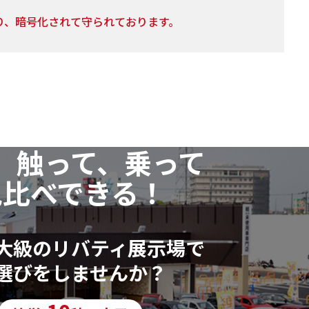
り、暗号化されて守られております。
の利用目的の通知・開示・訂正または削除・利用の停
、以下個人情報相談窓口
、触って、乗って
いただいた個人情報に漏れや誤りがあった場合、資料
ます。
見比べできる！
行っておりません。
大級のリバティ展示場で
選びをしませんか？