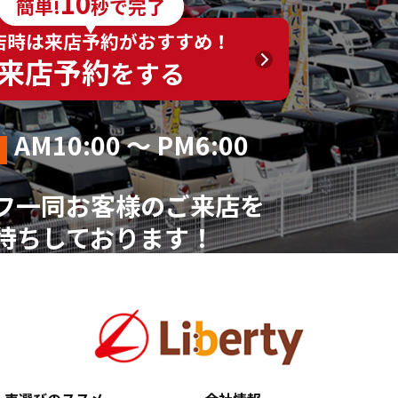
10
簡単!
秒で完了
く）
店時は来店予約がおすすめ！
来店予約
をする
AM10:00 ～ PM6:00
フ一同お客様のご来店を
待ちしております！