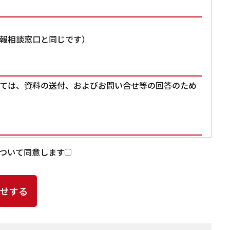
報相談窓口と同じです）
ては、資料の送付、およびお問い合せ等の回答のため
入力いただいた個人情報を第三者に提供することはあ
ついて同意します
提供頂いた個人情報の取扱いを委託する場合があります。
よる個人情報の漏洩事故等がないよう、委託先の選定
ど、適切な安全管理措置を講じます。