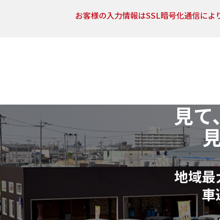
お客様の入力情報はSSL暗号化通信によ
5．開示対象個人情報の開示等および問い合わせ窓口
当社は、当該資料請求により取得した開示対象個人情報
止（以下「開示等」といいます。）に応じます。
開示等に関するお問い合わせ：各店舗営業窓口もしくは
6．個人情報の取得に応じることの任意性
見て
ご入力は任意ですが、ご入力いただけない項目やご入力
請求およびお問合せに対する回答が出来ない場合がござい
7．その他
本人が容易に認識できない方法による個人情報の取得は
地域最
個人情報に関する相談窓口
車
株式会社リバティ 個人情報相談窓口(人事総務部)
〒612-8246 京都府京都市伏見区横大路芝生30番地8