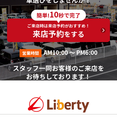
6．個人情報の取得に応じることの任意性
10
簡単!
秒で完了
ご入力は任意ですが、ご入力いただけない項目やご
入力いただいた個人情報に漏れや誤りがあった場合、
ご来店時は来店予約がおすすめ！
資料請求およびお問合せに対する回答が出来ない場合
来店予約
をする
がございます。
7．その他
AM10:00 ～ PM6:00
営業時間
本人が容易に認識できない方法による個人情報の取
得は行っておりません。
スタッフ一同お客様のご来店を
個人情報に関する相談窓口
お待ちしております！
株式会社リバティ 個人情報相談窓口(人事総務部)
〒612-8246 京都府京都市伏見区横大路芝生30番地8
（平日AM10:00～PM18:00 ※土、日、祝、年末年始を
除く）