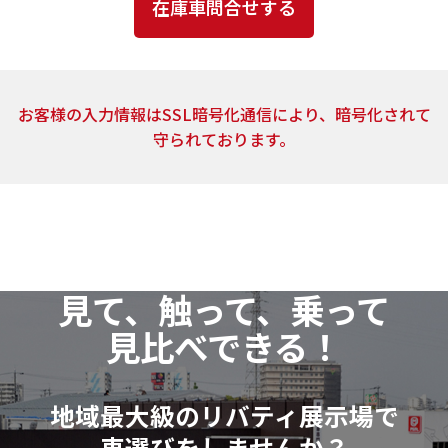
とはありません。
4．個人情報の取扱いの委託
上記2.の利用目的の達成に必要な範囲内において、ご
お客様の入力情報はSSL暗号化通信により、暗号化されて
提供頂いた個人情報の取扱いを委託する場合がありま
守られております。
す。当社は、個人情報の取扱いを委託する場合、業務委
託先による個人情報の漏洩事故等がないよう、委託先
の選定確認ならびに個人情報の取扱いに関する契約を
締結するなど、適切な安全管理措置を講じます。
5．開示対象個人情報の開示等および問い合わせ窓口
見て、触って、乗って
当社は、当該資料請求により取得した開示対象個人
見比べできる！
情報の利用目的の通知・開示・訂正または削除・利用
の停止（以下「開示等」といいます。）に応じます。
開示等に関するお問い合わせ：各店舗営業窓口もし
地域最大級のリバティ展示場で
くは、以下個人情報相談窓口
車選びをしませんか？