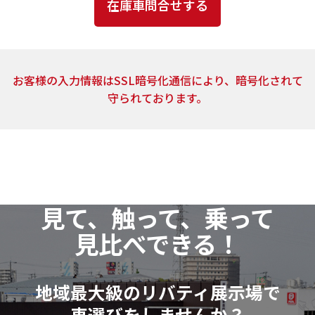
とはありません。
4．個人情報の取扱いの委託
上記2.の利用目的の達成に必要な範囲内において、ご
お客様の入力情報はSSL暗号化通信により、暗号化されて
提供頂いた個人情報の取扱いを委託する場合がありま
守られております。
す。当社は、個人情報の取扱いを委託する場合、業務委
託先による個人情報の漏洩事故等がないよう、委託先
の選定確認ならびに個人情報の取扱いに関する契約を
締結するなど、適切な安全管理措置を講じます。
5．開示対象個人情報の開示等および問い合わせ窓口
見て、触って、乗って
当社は、当該資料請求により取得した開示対象個人
見比べできる！
情報の利用目的の通知・開示・訂正または削除・利用
の停止（以下「開示等」といいます。）に応じます。
開示等に関するお問い合わせ：各店舗営業窓口もし
地域最大級のリバティ展示場で
くは、以下個人情報相談窓口
車選びをしませんか？