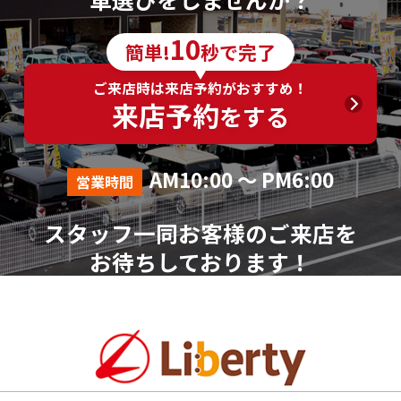
6．個人情報の取得に応じることの任意性
10
簡単!
秒で完了
ご入力は任意ですが、ご入力いただけない項目やご
入力いただいた個人情報に漏れや誤りがあった場合、
ご来店時は来店予約がおすすめ！
資料請求およびお問合せに対する回答が出来ない場合
来店予約
をする
がございます。
7．その他
AM10:00 ～ PM6:00
営業時間
本人が容易に認識できない方法による個人情報の取
得は行っておりません。
スタッフ一同お客様のご来店を
個人情報に関する相談窓口
お待ちしております！
株式会社リバティ 個人情報相談窓口(人事総務部)
〒612-8246 京都府京都市伏見区横大路芝生30番地8
（平日AM10:00～PM18:00 ※土、日、祝、年末年始を
除く）