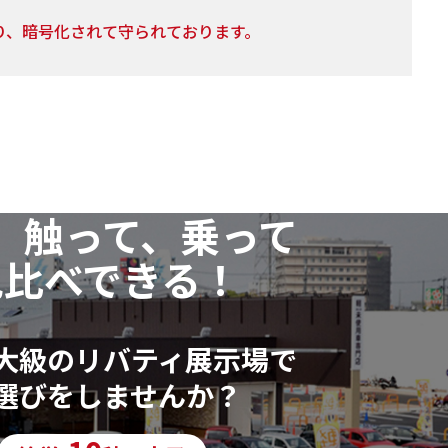
り、暗号化されて守られております。
の利用目的の通知・開示・訂正または削除・利用の停
、以下個人情報相談窓口
、触って、乗って
いただいた個人情報に漏れや誤りがあった場合、資料
ます。
見比べできる！
行っておりません。
大級のリバティ展示場で
選びをしませんか？