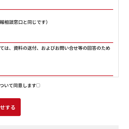
報相談窓口と同じです）
ては、資料の送付、およびお問い合せ等の回答のため
入力いただいた個人情報を第三者に提供することはあ
ついて同意します
提供頂いた個人情報の取扱いを委託する場合があります。
よる個人情報の漏洩事故等がないよう、委託先の選定
ど、適切な安全管理措置を講じます。