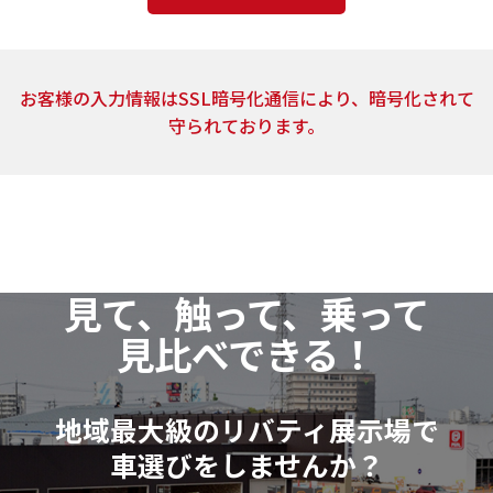
4．個人情報の取扱いの委託
上記2.の利用目的の達成に必要な範囲内において、ご
お客様の入力情報はSSL暗号化通信により、暗号化されて
提供頂いた個人情報の取扱いを委託する場合がありま
守られております。
す。当社は、個人情報の取扱いを委託する場合、業務委
託先による個人情報の漏洩事故等がないよう、委託先
の選定確認ならびに個人情報の取扱いに関する契約を
締結するなど、適切な安全管理措置を講じます。
5．開示対象個人情報の開示等および問い合わせ窓口
見て、触って、乗って
当社は、当該資料請求により取得した開示対象個人
見比べできる！
情報の利用目的の通知・開示・訂正または削除・利用
の停止（以下「開示等」といいます。）に応じます。
開示等に関するお問い合わせ：各店舗営業窓口もし
地域最大級のリバティ展示場で
くは、以下個人情報相談窓口
車選びをしませんか？