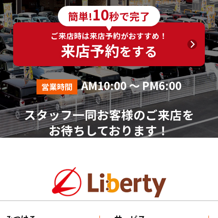
6．個人情報の取得に応じることの任意性
10
簡単!
秒で完了
ご入力は任意ですが、ご入力いただけない項目やご
入力いただいた個人情報に漏れや誤りがあった場合、
ご来店時は来店予約がおすすめ！
資料請求およびお問合せに対する回答が出来ない場合
来店予約
をする
がございます。
7．その他
AM10:00 ～ PM6:00
営業時間
本人が容易に認識できない方法による個人情報の取
得は行っておりません。
スタッフ一同お客様のご来店を
個人情報に関する相談窓口
お待ちしております！
株式会社リバティ 個人情報相談窓口(人事総務部)
〒612-8246 京都府京都市伏見区横大路芝生30番地8
（平日AM10:00～PM18:00 ※土、日、祝、年末年始を
除く）