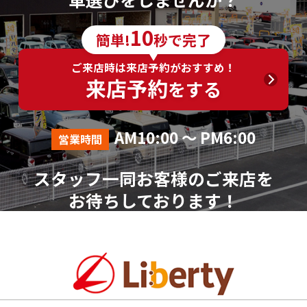
6．個人情報の取得に応じることの任意性
10
簡単!
秒で完了
ご入力は任意ですが、ご入力いただけない項目やご
入力いただいた個人情報に漏れや誤りがあった場合、
ご来店時は来店予約がおすすめ！
資料請求およびお問合せに対する回答が出来ない場合
来店予約
をする
がございます。
7．その他
AM10:00 ～ PM6:00
営業時間
本人が容易に認識できない方法による個人情報の取
得は行っておりません。
スタッフ一同お客様のご来店を
個人情報に関する相談窓口
お待ちしております！
株式会社リバティ 個人情報相談窓口(人事総務部)
〒612-8246 京都府京都市伏見区横大路芝生30番地8
（平日AM10:00～PM18:00 ※土、日、祝、年末年始を
除く）