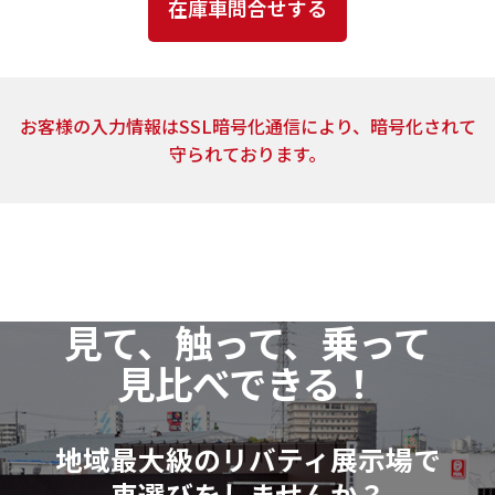
とはありません。
4．個人情報の取扱いの委託
上記2.の利用目的の達成に必要な範囲内において、ご
お客様の入力情報はSSL暗号化通信により、暗号化されて
提供頂いた個人情報の取扱いを委託する場合がありま
守られております。
す。当社は、個人情報の取扱いを委託する場合、業務委
託先による個人情報の漏洩事故等がないよう、委託先
の選定確認ならびに個人情報の取扱いに関する契約を
締結するなど、適切な安全管理措置を講じます。
5．開示対象個人情報の開示等および問い合わせ窓口
見て、触って、乗って
当社は、当該資料請求により取得した開示対象個人
見比べできる！
情報の利用目的の通知・開示・訂正または削除・利用
の停止（以下「開示等」といいます。）に応じます。
開示等に関するお問い合わせ：各店舗営業窓口もし
地域最大級のリバティ展示場で
くは、以下個人情報相談窓口
車選びをしませんか？