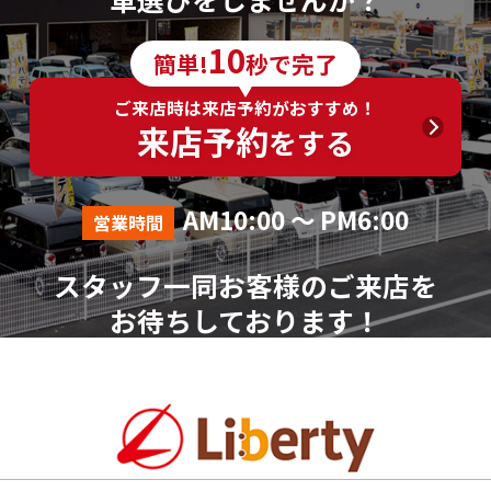
6．個人情報の取得に応じることの任意性
10
簡単!
秒で完了
ご入力は任意ですが、ご入力いただけない項目やご
入力いただいた個人情報に漏れや誤りがあった場合、
ご来店時は来店予約がおすすめ！
資料請求およびお問合せに対する回答が出来ない場合
来店予約
をする
がございます。
7．その他
AM10:00 ～ PM6:00
営業時間
本人が容易に認識できない方法による個人情報の取
得は行っておりません。
スタッフ一同お客様のご来店を
個人情報に関する相談窓口
お待ちしております！
株式会社リバティ 個人情報相談窓口(人事総務部)
〒612-8246 京都府京都市伏見区横大路芝生30番地8
（平日AM10:00～PM18:00 ※土、日、祝、年末年始を
除く）