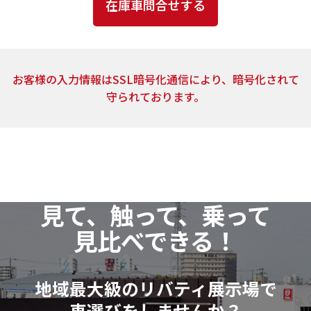
とはありません。
4．個人情報の取扱いの委託
上記2.の利用目的の達成に必要な範囲内において、ご
お客様の入力情報はSSL暗号化通信により、暗号化されて
提供頂いた個人情報の取扱いを委託する場合がありま
守られております。
す。当社は、個人情報の取扱いを委託する場合、業務委
託先による個人情報の漏洩事故等がないよう、委託先
の選定確認ならびに個人情報の取扱いに関する契約を
締結するなど、適切な安全管理措置を講じます。
5．開示対象個人情報の開示等および問い合わせ窓口
見て、触って、乗って
当社は、当該資料請求により取得した開示対象個人
見比べできる！
情報の利用目的の通知・開示・訂正または削除・利用
の停止（以下「開示等」といいます。）に応じます。
開示等に関するお問い合わせ：各店舗営業窓口もし
地域最大級のリバティ展示場で
くは、以下個人情報相談窓口
車選びをしませんか？