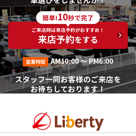
6．個人情報の取得に応じることの任意性
10
簡単!
秒で完了
ご入力は任意ですが、ご入力いただけない項目やご
入力いただいた個人情報に漏れや誤りがあった場合、
ご来店時は来店予約がおすすめ！
資料請求およびお問合せに対する回答が出来ない場合
来店予約
をする
がございます。
7．その他
AM10:00 ～ PM6:00
営業時間
本人が容易に認識できない方法による個人情報の取
得は行っておりません。
スタッフ一同お客様のご来店を
個人情報に関する相談窓口
お待ちしております！
株式会社リバティ 個人情報相談窓口(人事総務部)
〒612-8246 京都府京都市伏見区横大路芝生30番地8
（平日AM10:00～PM18:00 ※土、日、祝、年末年始を
除く）