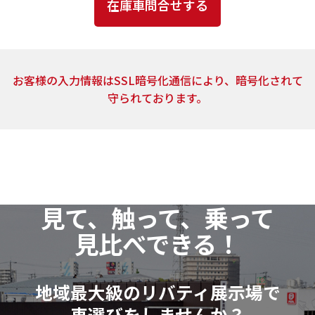
とはありません。
4．個人情報の取扱いの委託
上記2.の利用目的の達成に必要な範囲内において、ご
お客様の入力情報はSSL暗号化通信により、暗号化されて
提供頂いた個人情報の取扱いを委託する場合がありま
守られております。
す。当社は、個人情報の取扱いを委託する場合、業務委
託先による個人情報の漏洩事故等がないよう、委託先
の選定確認ならびに個人情報の取扱いに関する契約を
締結するなど、適切な安全管理措置を講じます。
5．開示対象個人情報の開示等および問い合わせ窓口
見て、触って、乗って
当社は、当該資料請求により取得した開示対象個人
見比べできる！
情報の利用目的の通知・開示・訂正または削除・利用
の停止（以下「開示等」といいます。）に応じます。
開示等に関するお問い合わせ：各店舗営業窓口もし
地域最大級のリバティ展示場で
くは、以下個人情報相談窓口
車選びをしませんか？