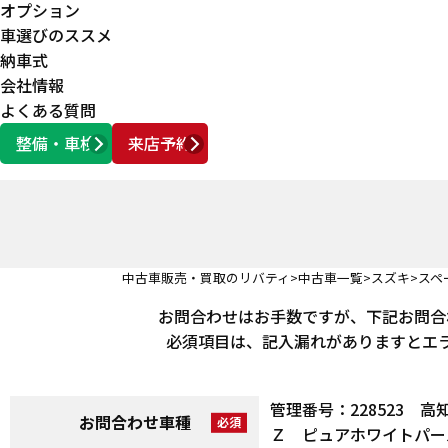
オプション
車選びのススメ
納車式
会社情報
よくある質問
整備・車検
来店予約
営業時間
AM10:00 ～ PM6:00
中古車販売・買取のリバティ
中古車一覧
スズキ
スペ
お問合わせはお手数ですが、下記お問合
必須項目は、記入漏れがありますとエ
管理番号：228523
お問合わせ車種
Ｚ ピュアホワイトパール