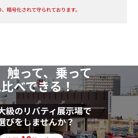
り、暗号化されて守られております。
の利用目的の通知・開示・訂正または削除・利用の停
、以下個人情報相談窓口
、触って、乗って
いただいた個人情報に漏れや誤りがあった場合、資料
ます。
見比べできる！
行っておりません。
大級のリバティ展示場で
選びをしませんか？