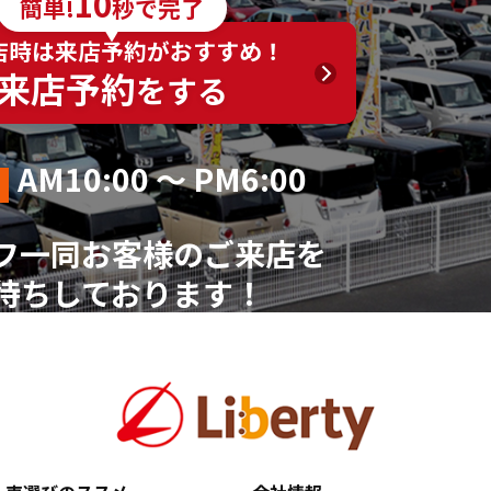
10
簡単!
秒で完了
く）
店時は来店予約がおすすめ！
来店予約
をする
AM10:00 ～ PM6:00
フ一同お客様のご来店を
待ちしております！