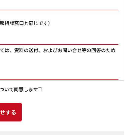
報相談窓口と同じです）
ては、資料の送付、およびお問い合せ等の回答のため
入力いただいた個人情報を第三者に提供することはあ
ついて同意します
提供頂いた個人情報の取扱いを委託する場合があります。
よる個人情報の漏洩事故等がないよう、委託先の選定
ど、適切な安全管理措置を講じます。