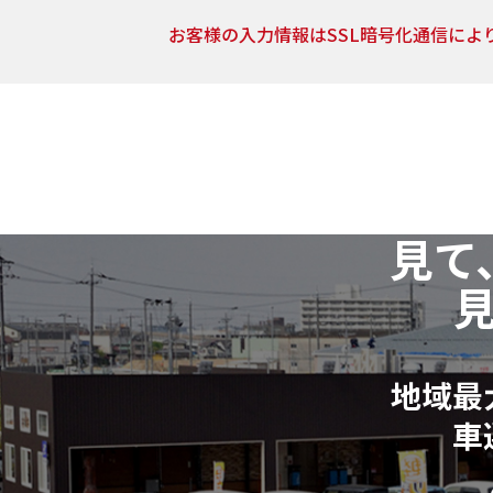
お客様の入力情報はSSL暗号化通信によ
5．開示対象個人情報の開示等および問い合わせ窓口
当社は、当該資料請求により取得した開示対象個人情報
止（以下「開示等」といいます。）に応じます。
開示等に関するお問い合わせ：各店舗営業窓口もしくは
6．個人情報の取得に応じることの任意性
見て
ご入力は任意ですが、ご入力いただけない項目やご入力
請求およびお問合せに対する回答が出来ない場合がござい
7．その他
本人が容易に認識できない方法による個人情報の取得は
地域最
個人情報に関する相談窓口
車
株式会社リバティ 個人情報相談窓口(人事総務部)
〒612-8246 京都府京都市伏見区横大路芝生30番地8