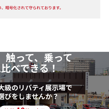
り、暗号化されて守られております。
の利用目的の通知・開示・訂正または削除・利用の停
、以下個人情報相談窓口
、触って、乗って
いただいた個人情報に漏れや誤りがあった場合、資料
ます。
見比べできる！
行っておりません。
大級のリバティ展示場で
選びをしませんか？