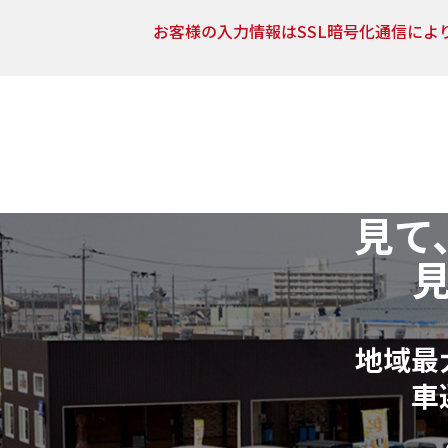
お客様の入力情報はSSL暗号化通信によ
5．開示対象個人情報の開示等および問い合わせ窓口
当社は、当該資料請求により取得した開示対象個人情報
止（以下「開示等」といいます。）に応じます。
開示等に関するお問い合わせ：各店舗営業窓口もしくは
6．個人情報の取得に応じることの任意性
見て
ご入力は任意ですが、ご入力いただけない項目やご入力
請求およびお問合せに対する回答が出来ない場合がござい
7．その他
本人が容易に認識できない方法による個人情報の取得は
地域最
個人情報に関する相談窓口
車
株式会社リバティ 個人情報相談窓口(人事総務部)
〒612-8246 京都府京都市伏見区横大路芝生30番地8