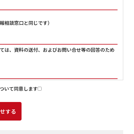
報相談窓口と同じです）
ては、資料の送付、およびお問い合せ等の回答のため
入力いただいた個人情報を第三者に提供することはあ
ついて同意します
提供頂いた個人情報の取扱いを委託する場合があります。
よる個人情報の漏洩事故等がないよう、委託先の選定
ど、適切な安全管理措置を講じます。