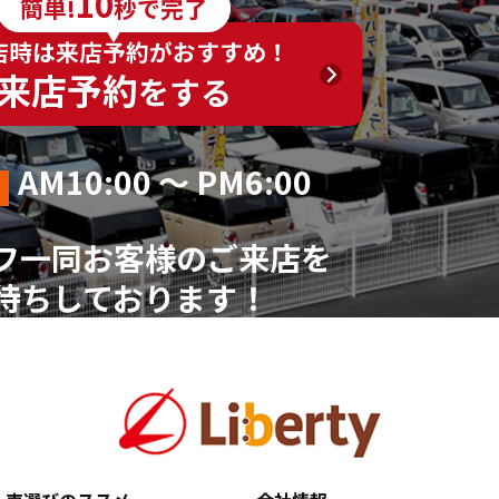
10
簡単!
秒で完了
く）
店時は来店予約がおすすめ！
来店予約
をする
AM10:00 ～ PM6:00
フ一同お客様のご来店を
待ちしております！