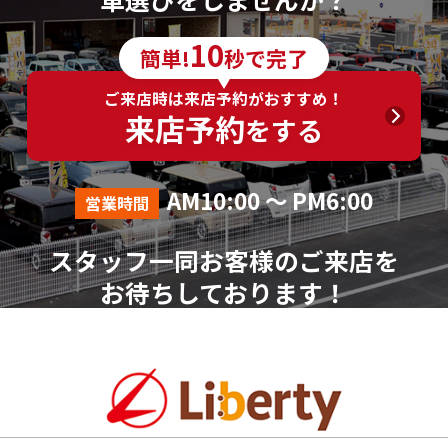
6．個人情報の取得に応じることの任意性
10
簡単!
秒で完了
ご入力は任意ですが、ご入力いただけない項目やご
入力いただいた個人情報に漏れや誤りがあった場合、
ご来店時は来店予約がおすすめ！
資料請求およびお問合せに対する回答が出来ない場合
来店予約
をする
がございます。
7．その他
AM10:00 ～ PM6:00
営業時間
本人が容易に認識できない方法による個人情報の取
得は行っておりません。
スタッフ一同お客様のご来店を
個人情報に関する相談窓口
お待ちしております！
株式会社リバティ 個人情報相談窓口(人事総務部)
〒612-8246 京都府京都市伏見区横大路芝生30番地8
（平日AM10:00～PM18:00 ※土、日、祝、年末年始を
除く）