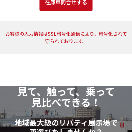
とはありません。
4．個人情報の取扱いの委託
上記2.の利用目的の達成に必要な範囲内において、ご
お客様の入力情報はSSL暗号化通信により、暗号化されて
提供頂いた個人情報の取扱いを委託する場合がありま
守られております。
す。当社は、個人情報の取扱いを委託する場合、業務委
託先による個人情報の漏洩事故等がないよう、委託先
の選定確認ならびに個人情報の取扱いに関する契約を
締結するなど、適切な安全管理措置を講じます。
5．開示対象個人情報の開示等および問い合わせ窓口
見て、触って、乗って
当社は、当該資料請求により取得した開示対象個人
見比べできる！
情報の利用目的の通知・開示・訂正または削除・利用
の停止（以下「開示等」といいます。）に応じます。
開示等に関するお問い合わせ：各店舗営業窓口もし
地域最大級のリバティ展示場で
くは、以下個人情報相談窓口
車選びをしませんか？