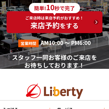
6．個人情報の取得に応じることの任意性
10
簡単!
秒で完了
ご入力は任意ですが、ご入力いただけない項目やご
入力いただいた個人情報に漏れや誤りがあった場合、
ご来店時は来店予約がおすすめ！
資料請求およびお問合せに対する回答が出来ない場合
来店予約
をする
がございます。
7．その他
AM10:00 ～ PM6:00
営業時間
本人が容易に認識できない方法による個人情報の取
得は行っておりません。
スタッフ一同お客様のご来店を
個人情報に関する相談窓口
お待ちしております！
株式会社リバティ 個人情報相談窓口(人事総務部)
〒612-8246 京都府京都市伏見区横大路芝生30番地8
（平日AM10:00～PM18:00 ※土、日、祝、年末年始を
除く）