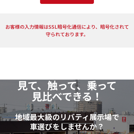
4．個人情報の取扱いの委託
上記2.の利用目的の達成に必要な範囲内において、ご
お客様の入力情報はSSL暗号化通信により、暗号化されて
提供頂いた個人情報の取扱いを委託する場合がありま
守られております。
す。当社は、個人情報の取扱いを委託する場合、業務委
託先による個人情報の漏洩事故等がないよう、委託先
の選定確認ならびに個人情報の取扱いに関する契約を
締結するなど、適切な安全管理措置を講じます。
5．開示対象個人情報の開示等および問い合わせ窓口
見て、触って、乗って
当社は、当該資料請求により取得した開示対象個人
見比べできる！
情報の利用目的の通知・開示・訂正または削除・利用
の停止（以下「開示等」といいます。）に応じます。
開示等に関するお問い合わせ：各店舗営業窓口もし
地域最大級のリバティ展示場で
くは、以下個人情報相談窓口
車選びをしませんか？