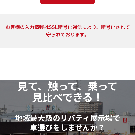
4．個人情報の取扱いの委託
上記2.の利用目的の達成に必要な範囲内において、ご
お客様の入力情報はSSL暗号化通信により、暗号化されて
提供頂いた個人情報の取扱いを委託する場合がありま
守られております。
す。当社は、個人情報の取扱いを委託する場合、業務委
託先による個人情報の漏洩事故等がないよう、委託先
の選定確認ならびに個人情報の取扱いに関する契約を
締結するなど、適切な安全管理措置を講じます。
5．開示対象個人情報の開示等および問い合わせ窓口
見て、触って、乗って
当社は、当該資料請求により取得した開示対象個人
見比べできる！
情報の利用目的の通知・開示・訂正または削除・利用
の停止（以下「開示等」といいます。）に応じます。
開示等に関するお問い合わせ：各店舗営業窓口もし
地域最大級のリバティ展示場で
くは、以下個人情報相談窓口
車選びをしませんか？