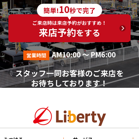
6．個人情報の取得に応じることの任意性
10
簡単!
秒で完了
ご入力は任意ですが、ご入力いただけない項目やご
入力いただいた個人情報に漏れや誤りがあった場合、
ご来店時は来店予約がおすすめ！
資料請求およびお問合せに対する回答が出来ない場合
来店予約
をする
がございます。
7．その他
AM10:00 ～ PM6:00
営業時間
本人が容易に認識できない方法による個人情報の取
得は行っておりません。
スタッフ一同お客様のご来店を
個人情報に関する相談窓口
お待ちしております！
株式会社リバティ 個人情報相談窓口(人事総務部)
〒612-8246 京都府京都市伏見区横大路芝生30番地8
（平日AM10:00～PM18:00 ※土、日、祝、年末年始を
除く）