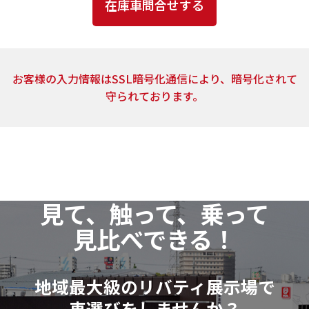
とはありません。
4．個人情報の取扱いの委託
上記2.の利用目的の達成に必要な範囲内において、ご
お客様の入力情報はSSL暗号化通信により、暗号化されて
提供頂いた個人情報の取扱いを委託する場合がありま
守られております。
す。当社は、個人情報の取扱いを委託する場合、業務委
託先による個人情報の漏洩事故等がないよう、委託先
の選定確認ならびに個人情報の取扱いに関する契約を
締結するなど、適切な安全管理措置を講じます。
5．開示対象個人情報の開示等および問い合わせ窓口
見て、触って、乗って
当社は、当該資料請求により取得した開示対象個人
見比べできる！
情報の利用目的の通知・開示・訂正または削除・利用
の停止（以下「開示等」といいます。）に応じます。
開示等に関するお問い合わせ：各店舗営業窓口もし
地域最大級のリバティ展示場で
くは、以下個人情報相談窓口
車選びをしませんか？