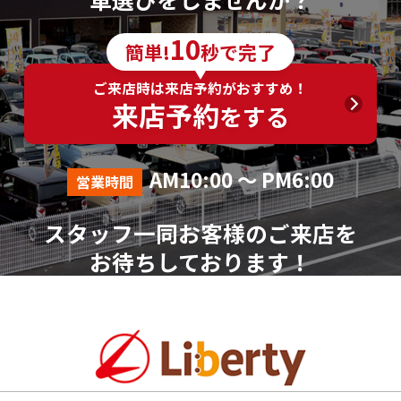
6．個人情報の取得に応じることの任意性
10
簡単!
秒で完了
ご入力は任意ですが、ご入力いただけない項目やご
入力いただいた個人情報に漏れや誤りがあった場合、
ご来店時は来店予約がおすすめ！
資料請求およびお問合せに対する回答が出来ない場合
来店予約
をする
がございます。
7．その他
AM10:00 ～ PM6:00
営業時間
本人が容易に認識できない方法による個人情報の取
得は行っておりません。
スタッフ一同お客様のご来店を
個人情報に関する相談窓口
お待ちしております！
株式会社リバティ 個人情報相談窓口(人事総務部)
〒612-8246 京都府京都市伏見区横大路芝生30番地8
（平日AM10:00～PM18:00 ※土、日、祝、年末年始を
除く）