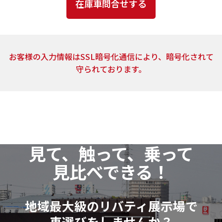
とはありません。
4．個人情報の取扱いの委託
上記2.の利用目的の達成に必要な範囲内において、ご
お客様の入力情報はSSL暗号化通信により、暗号化されて
提供頂いた個人情報の取扱いを委託する場合がありま
守られております。
す。当社は、個人情報の取扱いを委託する場合、業務委
託先による個人情報の漏洩事故等がないよう、委託先
の選定確認ならびに個人情報の取扱いに関する契約を
締結するなど、適切な安全管理措置を講じます。
5．開示対象個人情報の開示等および問い合わせ窓口
見て、触って、乗って
当社は、当該資料請求により取得した開示対象個人
見比べできる！
情報の利用目的の通知・開示・訂正または削除・利用
の停止（以下「開示等」といいます。）に応じます。
開示等に関するお問い合わせ：各店舗営業窓口もし
地域最大級のリバティ展示場で
くは、以下個人情報相談窓口
車選びをしませんか？