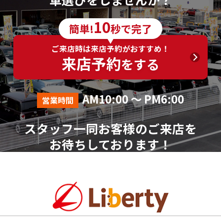
6．個人情報の取得に応じることの任意性
10
簡単!
秒で完了
ご入力は任意ですが、ご入力いただけない項目やご
入力いただいた個人情報に漏れや誤りがあった場合、
ご来店時は来店予約がおすすめ！
資料請求およびお問合せに対する回答が出来ない場合
来店予約
をする
がございます。
7．その他
AM10:00 ～ PM6:00
営業時間
本人が容易に認識できない方法による個人情報の取
得は行っておりません。
スタッフ一同お客様のご来店を
個人情報に関する相談窓口
お待ちしております！
株式会社リバティ 個人情報相談窓口(人事総務部)
〒612-8246 京都府京都市伏見区横大路芝生30番地8
（平日AM10:00～PM18:00 ※土、日、祝、年末年始を
除く）