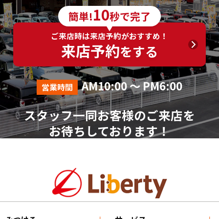
6．個人情報の取得に応じることの任意性
10
簡単!
秒で完了
ご入力は任意ですが、ご入力いただけない項目やご
入力いただいた個人情報に漏れや誤りがあった場合、
ご来店時は来店予約がおすすめ！
資料請求およびお問合せに対する回答が出来ない場合
来店予約
をする
がございます。
7．その他
AM10:00 ～ PM6:00
営業時間
本人が容易に認識できない方法による個人情報の取
得は行っておりません。
スタッフ一同お客様のご来店を
個人情報に関する相談窓口
お待ちしております！
株式会社リバティ 個人情報相談窓口(人事総務部)
〒612-8246 京都府京都市伏見区横大路芝生30番地8
（平日AM10:00～PM18:00 ※土、日、祝、年末年始を
除く）