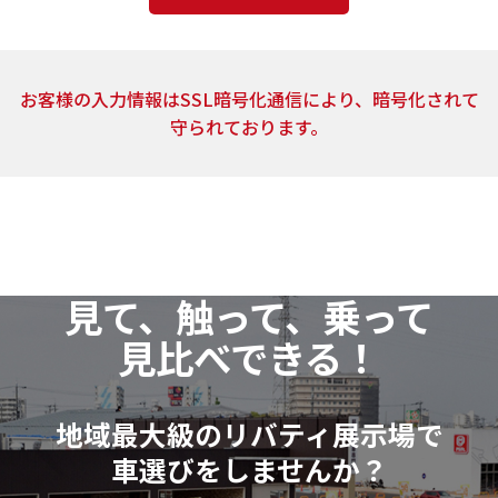
4．個人情報の取扱いの委託
上記2.の利用目的の達成に必要な範囲内において、ご
お客様の入力情報はSSL暗号化通信により、暗号化されて
提供頂いた個人情報の取扱いを委託する場合がありま
守られております。
す。当社は、個人情報の取扱いを委託する場合、業務委
託先による個人情報の漏洩事故等がないよう、委託先
の選定確認ならびに個人情報の取扱いに関する契約を
締結するなど、適切な安全管理措置を講じます。
5．開示対象個人情報の開示等および問い合わせ窓口
見て、触って、乗って
当社は、当該資料請求により取得した開示対象個人
見比べできる！
情報の利用目的の通知・開示・訂正または削除・利用
の停止（以下「開示等」といいます。）に応じます。
開示等に関するお問い合わせ：各店舗営業窓口もし
地域最大級のリバティ展示場で
くは、以下個人情報相談窓口
車選びをしませんか？