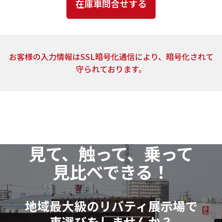
とはありません。
4．個人情報の取扱いの委託
上記2.の利用目的の達成に必要な範囲内において、ご
お客様の入力情報はSSL暗号化通信により、暗号化されて
提供頂いた個人情報の取扱いを委託する場合がありま
守られております。
す。当社は、個人情報の取扱いを委託する場合、業務委
託先による個人情報の漏洩事故等がないよう、委託先
の選定確認ならびに個人情報の取扱いに関する契約を
締結するなど、適切な安全管理措置を講じます。
5．開示対象個人情報の開示等および問い合わせ窓口
見て、触って、乗って
当社は、当該資料請求により取得した開示対象個人
見比べできる！
情報の利用目的の通知・開示・訂正または削除・利用
の停止（以下「開示等」といいます。）に応じます。
開示等に関するお問い合わせ：各店舗営業窓口もし
地域最大級のリバティ展示場で
くは、以下個人情報相談窓口
車選びをしませんか？