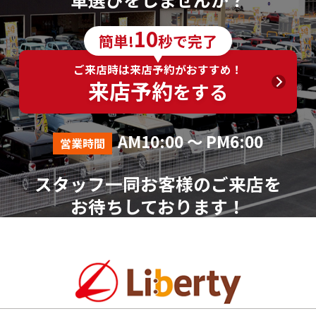
6．個人情報の取得に応じることの任意性
10
簡単!
秒で完了
ご入力は任意ですが、ご入力いただけない項目やご
入力いただいた個人情報に漏れや誤りがあった場合、
ご来店時は来店予約がおすすめ！
資料請求およびお問合せに対する回答が出来ない場合
来店予約
をする
がございます。
7．その他
AM10:00 ～ PM6:00
営業時間
本人が容易に認識できない方法による個人情報の取
得は行っておりません。
スタッフ一同お客様のご来店を
個人情報に関する相談窓口
お待ちしております！
株式会社リバティ 個人情報相談窓口(人事総務部)
〒612-8246 京都府京都市伏見区横大路芝生30番地8
（平日AM10:00～PM18:00 ※土、日、祝、年末年始を
除く）