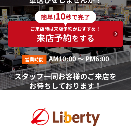
6．個人情報の取得に応じることの任意性
10
簡単!
秒で完了
ご入力は任意ですが、ご入力いただけない項目やご
入力いただいた個人情報に漏れや誤りがあった場合、
ご来店時は来店予約がおすすめ！
資料請求およびお問合せに対する回答が出来ない場合
来店予約
をする
がございます。
7．その他
AM10:00 ～ PM6:00
営業時間
本人が容易に認識できない方法による個人情報の取
得は行っておりません。
スタッフ一同お客様のご来店を
個人情報に関する相談窓口
お待ちしております！
株式会社リバティ 個人情報相談窓口(人事総務部)
〒612-8246 京都府京都市伏見区横大路芝生30番地8
（平日AM10:00～PM18:00 ※土、日、祝、年末年始を
除く）