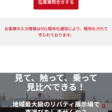
とはありません。
4．個人情報の取扱いの委託
上記2.の利用目的の達成に必要な範囲内において、ご
お客様の入力情報はSSL暗号化通信により、暗号化されて
提供頂いた個人情報の取扱いを委託する場合がありま
守られております。
す。当社は、個人情報の取扱いを委託する場合、業務委
託先による個人情報の漏洩事故等がないよう、委託先
の選定確認ならびに個人情報の取扱いに関する契約を
締結するなど、適切な安全管理措置を講じます。
5．開示対象個人情報の開示等および問い合わせ窓口
見て、触って、乗って
当社は、当該資料請求により取得した開示対象個人
見比べできる！
情報の利用目的の通知・開示・訂正または削除・利用
の停止（以下「開示等」といいます。）に応じます。
開示等に関するお問い合わせ：各店舗営業窓口もし
地域最大級のリバティ展示場で
くは、以下個人情報相談窓口
車選びをしませんか？