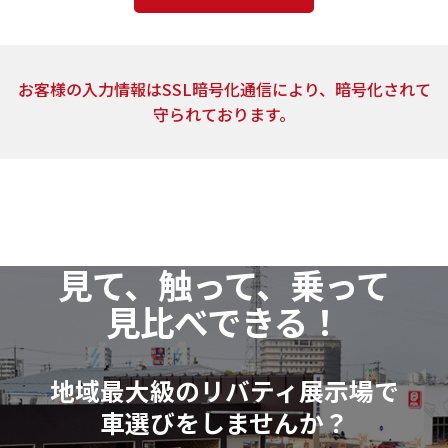
4．個人情報の取扱いの委託
上記2.の利用目的の達成に必要な範囲内において、ご
お客様の入力情報はSSL暗号化通信により、暗号化されて
提供頂いた個人情報の取扱いを委託する場合がありま
守られております。
す。当社は、個人情報の取扱いを委託する場合、業務委
託先による個人情報の漏洩事故等がないよう、委託先
の選定確認ならびに個人情報の取扱いに関する契約を
締結するなど、適切な安全管理措置を講じます。
5．開示対象個人情報の開示等および問い合わせ窓口
見て、触って、乗って
当社は、当該資料請求により取得した開示対象個人
見比べできる！
情報の利用目的の通知・開示・訂正または削除・利用
の停止（以下「開示等」といいます。）に応じます。
開示等に関するお問い合わせ：各店舗営業窓口もし
地域最大級のリバティ展示場で
くは、以下個人情報相談窓口
車選びをしませんか？