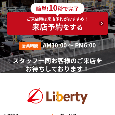
6．個人情報の取得に応じることの任意性
10
簡単!
秒で完了
ご入力は任意ですが、ご入力いただけない項目やご
入力いただいた個人情報に漏れや誤りがあった場合、
ご来店時は来店予約がおすすめ！
資料請求およびお問合せに対する回答が出来ない場合
来店予約
をする
がございます。
7．その他
AM10:00 ～ PM6:00
営業時間
本人が容易に認識できない方法による個人情報の取
得は行っておりません。
スタッフ一同お客様のご来店を
個人情報に関する相談窓口
お待ちしております！
株式会社リバティ 個人情報相談窓口(人事総務部)
〒612-8246 京都府京都市伏見区横大路芝生30番地8
（平日AM10:00～PM18:00 ※土、日、祝、年末年始を
除く）