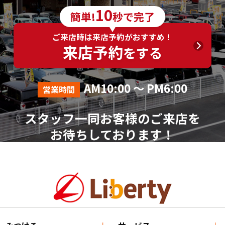
6．個人情報の取得に応じることの任意性
10
簡単!
秒で完了
ご入力は任意ですが、ご入力いただけない項目やご
入力いただいた個人情報に漏れや誤りがあった場合、
ご来店時は来店予約がおすすめ！
資料請求およびお問合せに対する回答が出来ない場合
来店予約
をする
がございます。
7．その他
AM10:00 ～ PM6:00
営業時間
本人が容易に認識できない方法による個人情報の取
得は行っておりません。
スタッフ一同お客様のご来店を
個人情報に関する相談窓口
お待ちしております！
株式会社リバティ 個人情報相談窓口(人事総務部)
〒612-8246 京都府京都市伏見区横大路芝生30番地8
（平日AM10:00～PM18:00 ※土、日、祝、年末年始を
除く）