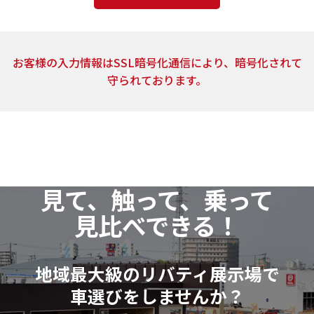
4．個人情報の取扱いの委託
上記2.の利用目的の達成に必要な範囲内において、ご
お客様の入力情報はSSL暗号化通信により、暗号化されて
提供頂いた個人情報の取扱いを委託する場合がありま
守られております。
す。当社は、個人情報の取扱いを委託する場合、業務委
託先による個人情報の漏洩事故等がないよう、委託先
の選定確認ならびに個人情報の取扱いに関する契約を
締結するなど、適切な安全管理措置を講じます。
5．開示対象個人情報の開示等および問い合わせ窓口
見て、触って、乗って
当社は、当該資料請求により取得した開示対象個人
見比べできる！
情報の利用目的の通知・開示・訂正または削除・利用
の停止（以下「開示等」といいます。）に応じます。
開示等に関するお問い合わせ：各店舗営業窓口もし
地域最大級のリバティ展示場で
くは、以下個人情報相談窓口
車選びをしませんか？