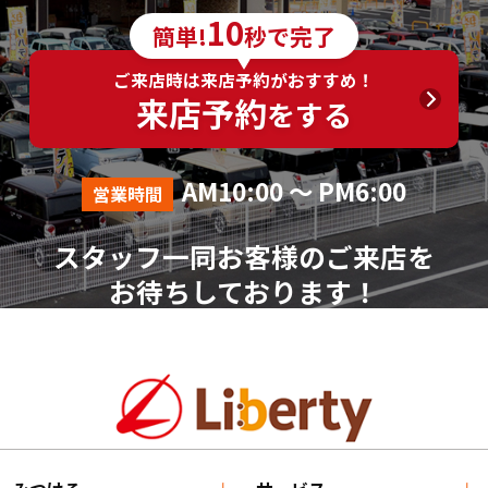
6．個人情報の取得に応じることの任意性
10
簡単!
秒で完了
ご入力は任意ですが、ご入力いただけない項目やご
入力いただいた個人情報に漏れや誤りがあった場合、
ご来店時は来店予約がおすすめ！
資料請求およびお問合せに対する回答が出来ない場合
来店予約
をする
がございます。
7．その他
AM10:00 ～ PM6:00
営業時間
本人が容易に認識できない方法による個人情報の取
得は行っておりません。
スタッフ一同お客様のご来店を
個人情報に関する相談窓口
お待ちしております！
株式会社リバティ 個人情報相談窓口(人事総務部)
〒612-8246 京都府京都市伏見区横大路芝生30番地8
（平日AM10:00～PM18:00 ※土、日、祝、年末年始を
除く）