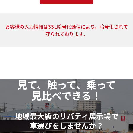
4．個人情報の取扱いの委託
上記2.の利用目的の達成に必要な範囲内において、ご
お客様の入力情報はSSL暗号化通信により、暗号化されて
提供頂いた個人情報の取扱いを委託する場合がありま
守られております。
す。当社は、個人情報の取扱いを委託する場合、業務委
託先による個人情報の漏洩事故等がないよう、委託先
の選定確認ならびに個人情報の取扱いに関する契約を
締結するなど、適切な安全管理措置を講じます。
5．開示対象個人情報の開示等および問い合わせ窓口
見て、触って、乗って
当社は、当該資料請求により取得した開示対象個人
見比べできる！
情報の利用目的の通知・開示・訂正または削除・利用
の停止（以下「開示等」といいます。）に応じます。
開示等に関するお問い合わせ：各店舗営業窓口もし
地域最大級のリバティ展示場で
くは、以下個人情報相談窓口
車選びをしませんか？