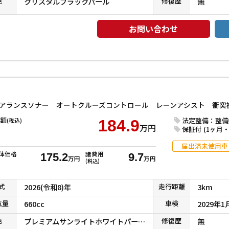
色
クリスタルブラックパール
修復
歴
無
お問い合わせ
額
法定整備：整備
(税込)
184.9
万円
保証付 (1ヶ月・1
届出済未使用車
体価格
諸費用
175.2
9.7
万円
万円
(税込)
式
2026(令和8)年
走行
距離
3km
気
量
660cc
車検
2029年1
色
プレミアムサンライトホワイトパール＋
修復
歴
無