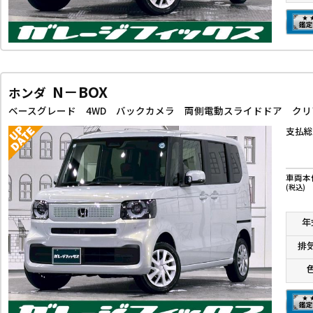
N－BOX
ホンダ
支払総
車両本
(税込)
年
排