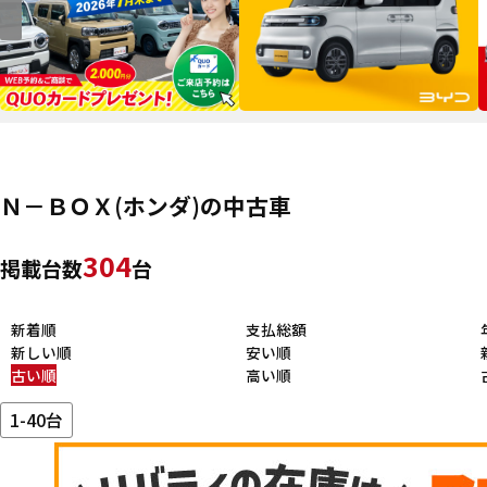
Ｎ－ＢＯＸ(ホンダ)の中古車
304
掲載台数
台
新着順
支払総額
新しい順
安い順
古い順
高い順
1-40台