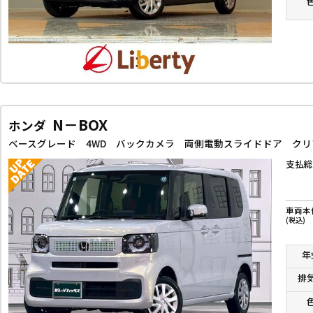
N－BOX
ホンダ
支払総
車両本
(税込)
年
排