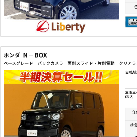
N－BOX
ホンダ
支払総
車両本
(税込)
年
排