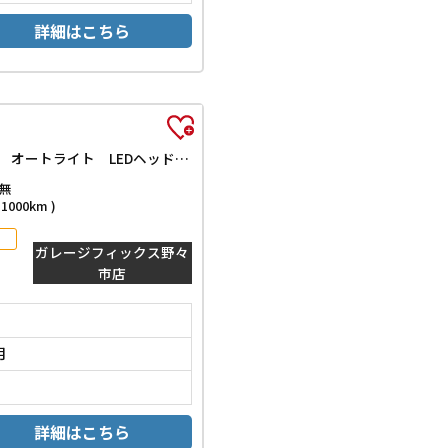
詳細はこちら
ベースグレード 4WD バックカメラ 両側電動スライドドア クリアランスソナー オートクルーズコントロール 衝突被害軽減システム オートライト LEDヘッドランプ スマートキー アイドリングストップ 電動格納ミラー
無
000km )
ガレージフィックス野々
市店
月
詳細はこちら