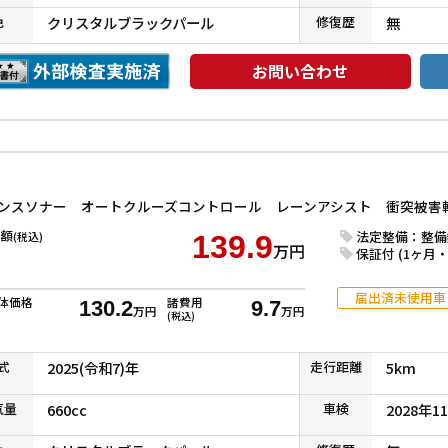
色
クリスタルブラックパール
修復
歴
無
お問い合わせ
額
法定整備：整備
(税込)
139.9
万円
保証付 (1ヶ月・1
届出済未使用車
体価格
諸費用
130.2
9.7
万円
万円
(税込)
式
2025(令和7)年
走行
距離
5km
気
量
660cc
車検
2028年1