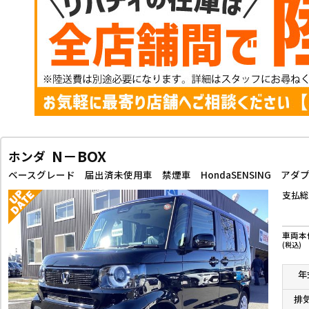
N－BOX
ホンダ
支払総
車両本
(税込)
年
排