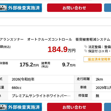
お問い合わせ
額
法定整備：整備
(税込)
184.9
万円
保証付 (1ヶ月・1
届出済未使用車
体価格
諸費用
175.2
9.7
万円
万円
(税込)
式
2026(令和8)年
走行
距離
2km
気
量
660cc
車検
2029年1
色
プレミアムサンライトホワイトパール＋
修復
歴
無
お問い合わせ