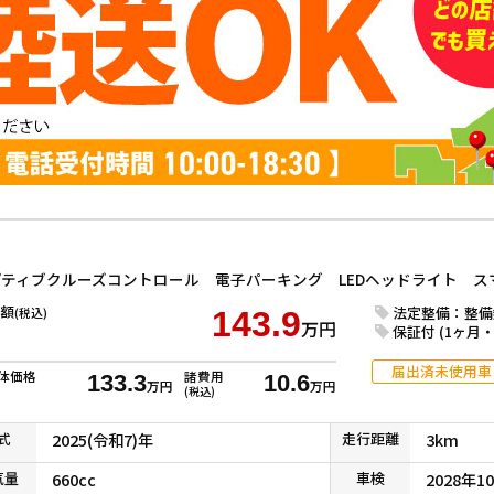
額
法定整備：整備
(税込)
143.9
万円
保証付 (1ヶ月・1
届出済未使用車
体価格
諸費用
133.3
10.6
万円
万円
(税込)
式
2025(令和7)年
走行
距離
3km
気
量
660cc
車検
2028年1