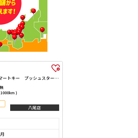
ベースグレード 届出済未使用車 禁煙車 HondaSENSING アダプティブクルーズコントロール 電子パーキング LEDヘッドライト スマートキー プッシュスタート アイドリングストップ ステアリングスイッチ
無
000km )
八尾店
0月