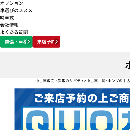
オプション
車選びのススメ
納車式
会社情報
よくある質問
整備・車検
来店予約
営業時間
AM10:00 ～ PM6:00
中古車販売・買取のリバティ
中古車一覧
ホンダの中