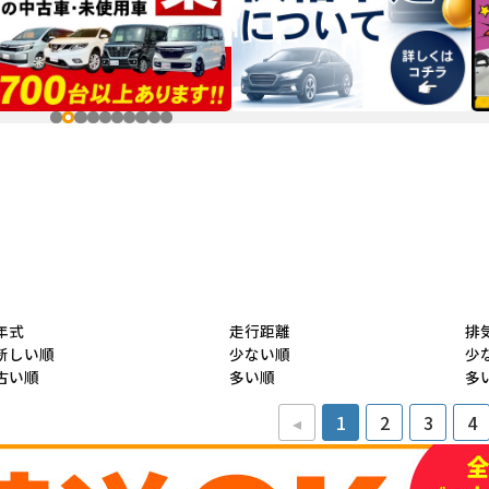
年式
走行距離
排
新しい順
少ない順
少
古い順
多い順
多
◂
1
2
3
4