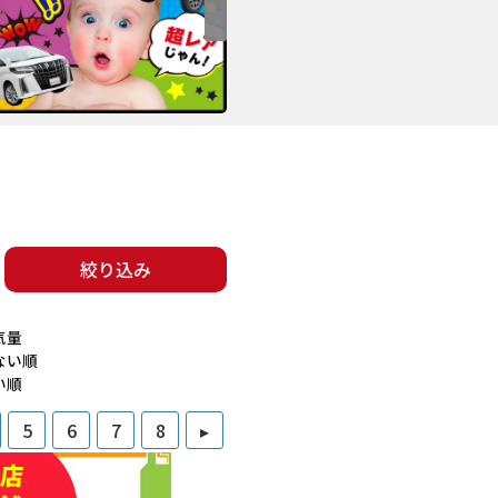
絞り込み
気量
ない順
い順
5
6
7
8
▸