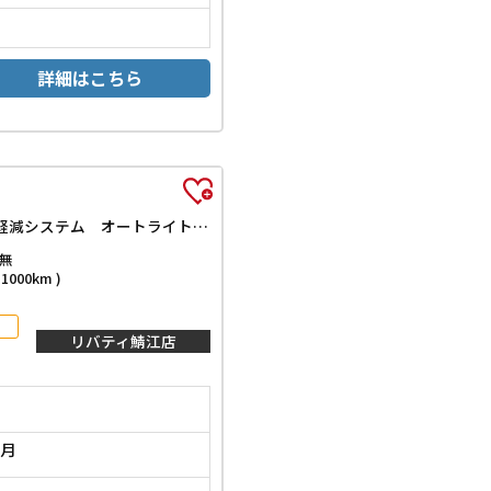
詳細はこちら
ベースグレード バックカメラ 両側スライド・片側電動 クリアランスソナー オートクルーズコントロール レーンアシスト 衝突被害軽減システム オートライト LEDヘッドランプ スマートキー アイドリングストップ
無
000km )
リバティ鯖江店
1月