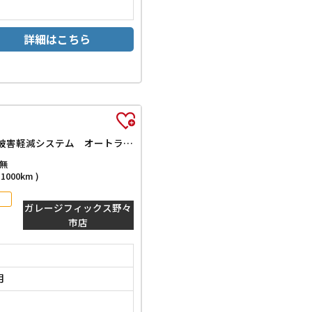
詳細はこちら
ベースグレード 4WD バックカメラ 両側電動スライドドア クリアランスソナー オートクルーズコントロール レーンアシスト 衝突被害軽減システム オートライト LEDヘッドランプ スマートキー アイドリングストップ
無
000km )
ガレージフィックス野々
市店
月