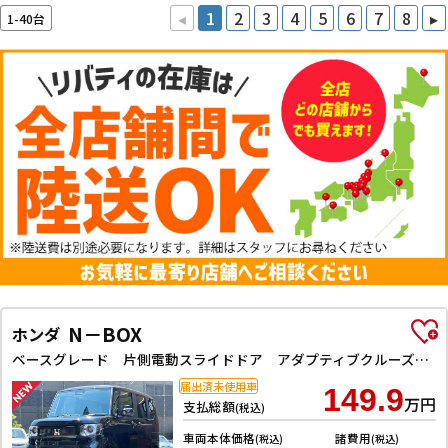
◂
1
2
3
4
5
6
7
8
▸
1-40台
N－BOX
ホンダ
ベースグレード 片側電動スライドドア アダプティブクルーズコントロール LEDヘッドライト クリアランスソナー スマートキー アイドリングストップ CVT ESC チップアップシート エアコン パワーウィンドウ
届出済未使用車
149.9
万円
支払総額
(税込)
車両本体価格
諸費用
(税込)
(税込)