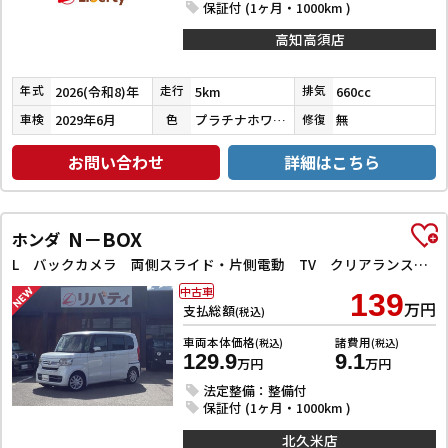
保証付 (1ヶ月・1000km )
高知高須店
2026(令和8)年
5km
660cc
年式
走行
排気
2029年6月
プラチナホワイトパール
無
車検
色
修復
お問い合わせ
詳細はこちら
N－BOX
ホンダ
L バックカメラ 両側スライド・片側電動 TV クリアランスソナー オートクルーズコントロール レーンアシスト 衝突被害軽減システム オートライト スマートキー アイドリングストップ 電動格納ミラー
中古車
139
万円
支払総額
(税込)
車両本体価格
諸費用
(税込)
(税込)
129.9
9.1
万円
万円
法定整備：整備付
保証付 (1ヶ月・1000km )
北久米店