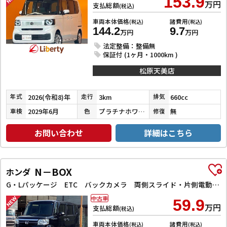
153.9
万円
支払総額
(税込)
車両本体価格
諸費用
(税込)
(税込)
144.2
9.7
万円
万円
法定整備：整備無
保証付 (1ヶ月・1000km )
松原天美店
2026(令和8)年
3km
660cc
年式
走行
排気
2029年6月
プラチナホワイトパール
無
車検
色
修復
お問い合わせ
詳細はこちら
N－BOX
ホンダ
G・Lパッケージ ETC バックカメラ 両側スライド・片側電動 ナビ TV スマートキー アイドリングストップ ベンチシート CVT 盗難防止システム ABS ESC CD DVD再生
中古車
59.9
万円
支払総額
(税込)
車両本体価格
諸費用
(税込)
(税込)