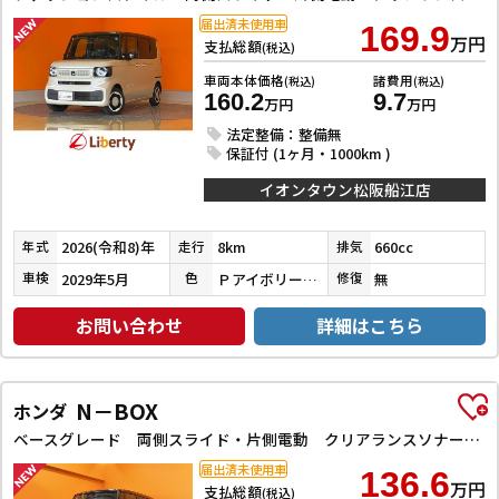
届出済未使用車
169.9
万円
支払総額
(税込)
車両本体価格
諸費用
(税込)
(税込)
160.2
9.7
万円
万円
法定整備：整備無
保証付 (1ヶ月・1000km )
イオンタウン松阪船江店
2026(令和8)年
8km
660cc
年式
走行
排気
2029年5月
ＰアイボリーＰⅡ／ＰＤＭＰ
無
車検
色
修復
お問い合わせ
詳細はこちら
N－BOX
ホンダ
ベースグレード 両側スライド・片側電動 クリアランスソナー オートクルーズコントロール レーンアシスト 衝突被害軽減システム オートライト LEDヘッドランプ スマートキー アイドリングストップ 電動格納ミラー
届出済未使用車
136.6
万円
支払総額
(税込)