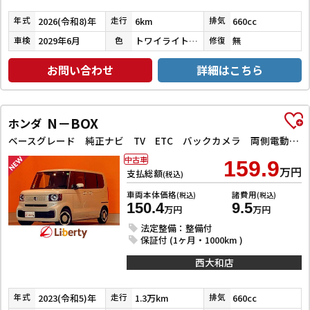
2026(令和8)年
6km
660cc
年式
走行
排気
2029年6月
トワイライトミストブラックパール
無
車検
色
修復
お問い合わせ
詳細はこちら
N－BOX
ホンダ
ベースグレード 純正ナビ TV ETC バックカメラ 両側電動スライドドア クリアランスソナー オートクルーズコントロール オートライト スマートキー アイドリングストップ 電動格納ミラー
中古車
159.9
万円
支払総額
(税込)
車両本体価格
諸費用
(税込)
(税込)
150.4
9.5
万円
万円
法定整備：整備付
保証付 (1ヶ月・1000km )
西大和店
2023(令和5)年
1.3万km
660cc
年式
走行
排気