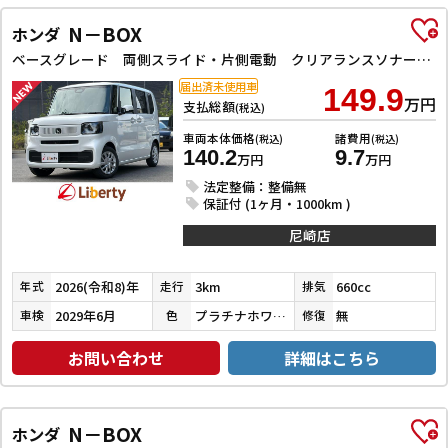
N－BOX
ホンダ
ベースグレード 両側スライド・片側電動 クリアランスソナー オートクルーズコントロール レーンアシスト 衝突被害軽減システム オートライト LEDヘッドランプ スマートキー アイドリングストップ
届出済未使用車
149.9
万円
支払総額
(税込)
車両本体価格
諸費用
(税込)
(税込)
140.2
9.7
万円
万円
法定整備：整備無
保証付 (1ヶ月・1000km )
尼崎店
2026(令和8)年
3km
660cc
年式
走行
排気
2029年6月
プラチナホワイトパール
無
車検
色
修復
お問い合わせ
詳細はこちら
N－BOX
ホンダ