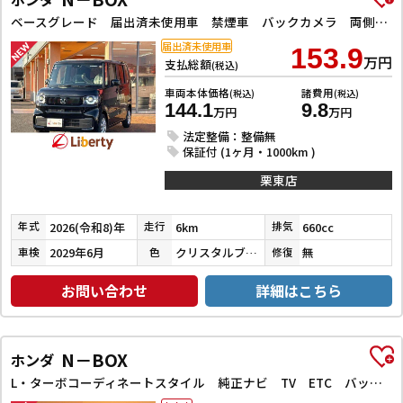
ベースグレード 届出済未使用車 禁煙車 バックカメラ 両側スライド・片側電動 クリアランスソナー オートクルーズコントロール レーンアシスト オートライト スマートキー アイドリングストップ シートヒーター
届出済未使用車
153.9
万円
支払総額
(税込)
車両本体価格
諸費用
(税込)
(税込)
144.1
9.8
万円
万円
法定整備：整備無
保証付 (1ヶ月・1000km )
栗東店
2026(令和8)年
6km
660cc
年式
走行
排気
2029年6月
クリスタルブラックパール
無
車検
色
修復
お問い合わせ
詳細はこちら
N－BOX
ホンダ
L・ターボコーディネートスタイル 純正ナビ TV ETC バックカメラ 両側電動スライドドア クリアランスソナー オートクルーズコントロール レーンアシスト 衝突被害軽減システム オートライト スマートキー アイドリングストップ