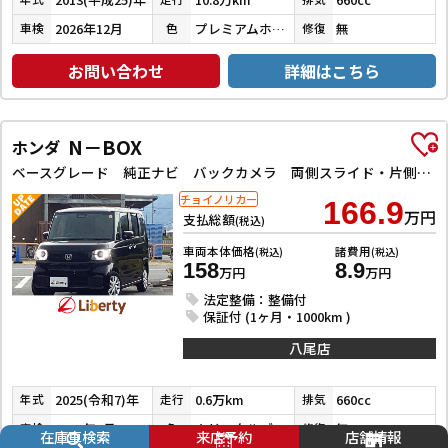
2026年12月
プレミアムホワイトパール
無
車検
色
修復
お問い合わせ
詳細はこちら
N－BOX
ホンダ
ベースグレード 純正ナビ バックカメラ 両側スライド・片側電動 クリアランスソナー オートクルーズコントロール レーンアシスト 衝突被害軽減システム LEDヘッドランプ スマートキー アイドリングストップ
チョイノリカー
166.9
万円
支払総額
(税込)
車両本体価格
諸費用
(税込)
(税込)
158
8.9
万円
万円
法定整備：整備付
保証付 (1ヶ月・1000km )
八尾店
2025(令和7)年
0.6万km
660cc
年式
走行
排気
2028年2月
クリスタルブラックパール
無
車検
色
修復
在庫車検索
来店予約
店舗情報