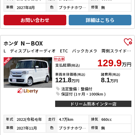
2027年8月
プラチナホワイトパール／クリスタルブラックパール
無
車検
色
修復
お問い合わせ
詳細はこちら
N－BOX
ホンダ
L ディスプレイオーディオ ETC バックカメラ 両側スライド・片側電動 クリアランスソナー クルーズコントロール レーンアシスト 衝突被害軽減システム オートライト スマートキー アイドリングストップ
中古車
129.9
万円
支払総額
(税込)
車両本体価格
諸費用
(税込)
(税込)
121.8
8.1
万円
万円
法定整備：整備付
保証付 (1ヶ月・1000km )
ドリーム熊本インター店
2022(令和4)年
4.7万km
660cc
年式
走行
排気
2027年11月
プラチナホワイトパール
無
車検
色
修復