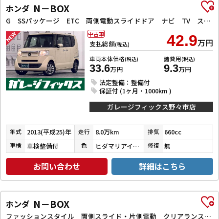
N－BOX
ホンダ
G SSパッケージ ETC 両側電動スライドドア ナビ TV スマートキー アイドリングストップ 電動格納ミラー ベンチシート CVT 盗難防止システム ABS ESC CD チップアップシート アルミホイール
中古車
42.9
万円
支払総額
(税込)
車両本体価格
諸費用
(税込)
(税込)
33.6
9.3
万円
万円
法定整備：整備付
保証付 (1ヶ月・1000km )
ガレージフィックス野々市店
2013(平成25)年
8.0万km
660cc
年式
走行
排気
車検整備付
ヒダマリアイボリーパール
無
車検
色
修復
お問い合わせ
詳細はこちら
N－BOX
ホンダ
ファッションスタイル 両側スライド・片側電動 クリアランスソナー オートクルーズコントロール オートライト スマートキー シートヒーター ベンチシート CVT ESC チップアップシート エアコン