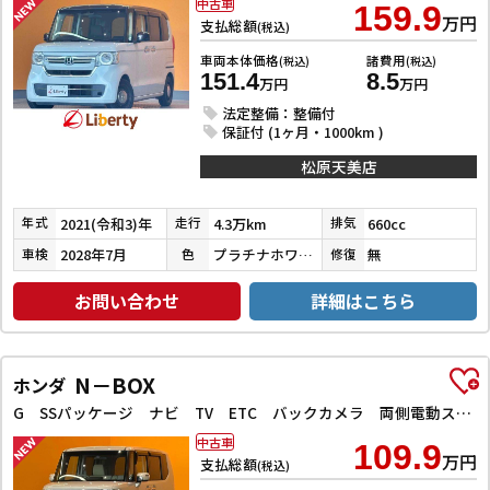
中古車
159.9
万円
支払総額
(税込)
車両本体価格
諸費用
(税込)
(税込)
151.4
8.5
万円
万円
法定整備：整備付
保証付 (1ヶ月・1000km )
松原天美店
2021(令和3)年
4.3万km
660cc
年式
走行
排気
2028年7月
プラチナホワイトパール
無
車検
色
修復
お問い合わせ
詳細はこちら
N－BOX
ホンダ
G SSパッケージ ナビ TV ETC バックカメラ 両側電動スライドドア オートライト スマートキー アイドリングストップ 電動格納ミラー シートヒーター ベンチシート CVT ESC CD
中古車
109.9
万円
支払総額
(税込)