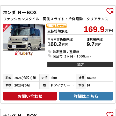
N－BOX
ホンダ
ファッションスタイル 両側スライド・片側電動 クリアランスソナー オートクルーズコントロール レーンアシスト オートライト スマートキー アイドリングストップ 電動格納ミラー ベンチシート CVT ESC
届出済未使用車
169.9
万円
支払総額
(税込)
車両本体価格
諸費用
(税込)
(税込)
160.2
9.7
万円
万円
法定整備：整備無
保証付 (1ヶ月・1000km )
津店
2026(令和8)年
8km
660cc
年式
走行
排気
2029年5月
ＰアイボリーＰⅡ／ＰＤＭＰ
無
車検
色
修復
お問い合わせ
詳細はこちら
N－BOX
ホンダ