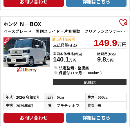
お問い合わせ
詳細はこちら
N－BOX
ホンダ
ベースグレード 両側スライド・片側電動 クリアランスソナー オートクルーズコントロール オートライト スマートキー アイドリングストップ 電動格納ミラー シートヒーター ベンチシート CVT ABS
届出済未使用車
149.9
万円
支払総額
(税込)
車両本体価格
諸費用
(税込)
(税込)
140.1
9.8
万円
万円
法定整備：整備無
保証付 (1ヶ月・1000km )
尼崎店
2026(令和8)年
6km
660cc
年式
走行
排気
2029年6月
プラチナホワイトパール
無
車検
色
修復
お問い合わせ
詳細はこちら