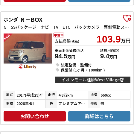
N－BOX
ホンダ
G SSパッケージ ナビ TV ETC バックカメラ 両側電動スライドドア オートライト スマートキー アイドリングストップ 電動格納ミラー シートヒーター CVT ESC CD DVD再生 ミュージックプレイヤー接続可
中古車
103.9
万円
支払総額
(税込)
車両本体価格
諸費用
(税込)
(税込)
94.5
9.4
万円
万円
法定整備：整備付
保証付 (1ヶ月・1000km )
イオンモール橿原West Village店
2017(平成29)年
4.8万km
660cc
年式
走行
排気
2028年4月
プレミアムアイボリーパール
無
車検
色
修復
お問い合わせ
詳細はこちら