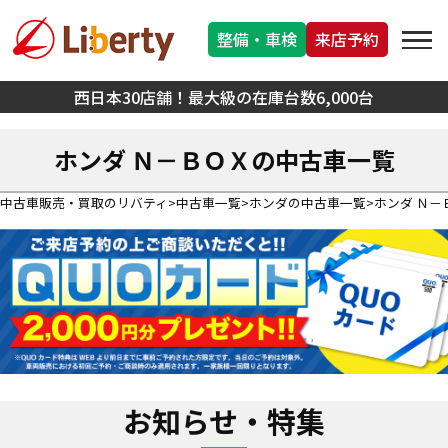
整備・車検
来店予約
西日本30店舗！最大級の在庫台数6,000台
ホンダ Ｎ－ＢＯＸの中古車一覧
中古車販売・買取のリバティ
中古車一覧
ホンダの中古車一覧
ホンダ Ｎ－
お知らせ・特集