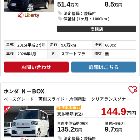
51.4
8.5
万円
万円
法定整備：整備付
保証付 (1ヶ月・1000km )
高槻店
2015(平成27)年
9.0万km
660cc
年式
走行
排気
2028年4月
スマートブラック
無
車検
色
修復
お問い合わせ
詳細はこちら
N－BOX
ホンダ
ベースグレード 両側スライド・片側電動 クリアランスソナー オートクルーズコントロール レーンアシスト オートライト スマートキー アイドリングストップ 電動格納ミラー シートヒーター CVT ESC
届出済未使用車
144.9
万円
支払総額
(税込)
車両本体価格
諸費用
(税込)
(税込)
135.2
9.7
万円
万円
法定整備：整備無