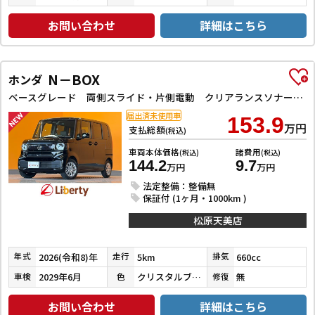
お問い合わせ
詳細はこちら
N－BOX
ホンダ
ベースグレード 両側スライド・片側電動 クリアランスソナー オートクルーズコントロール レーンアシスト 衝突被害軽減システム オートライト LEDヘッドランプ スマートキー アイドリングストップ
届出済未使用車
153.9
万円
支払総額
(税込)
車両本体価格
諸費用
(税込)
(税込)
144.2
9.7
万円
万円
法定整備：整備無
保証付 (1ヶ月・1000km )
松原天美店
2026(令和8)年
5km
660cc
年式
走行
排気
2029年6月
クリスタルブラックパール
無
車検
色
修復
お問い合わせ
詳細はこちら