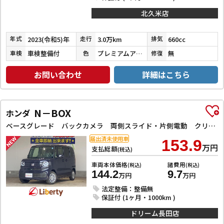
北久米店
2023(令和5)年
3.0万km
660cc
年式
走行
排気
車検整備付
プレミアムアガットブラウンパール
無
車検
色
修復
お問い合わせ
詳細はこちら
N－BOX
ホンダ
ベースグレード バックカメラ 両側スライド・片側電動 クリアランスソナー オートクルーズコントロール レーンアシスト オートライト スマートキー アイドリングストップ 電動格納ミラー シートヒーター ベンチシート
届出済未使用車
153.9
万円
支払総額
(税込)
車両本体価格
諸費用
(税込)
(税込)
144.2
9.7
万円
万円
法定整備：整備無
保証付 (1ヶ月・1000km )
ドリーム長田店