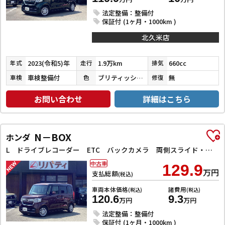
法定整備：整備付
保証付 (1ヶ月・1000km )
北久米店
2023(令和5)年
1.9万km
660cc
年式
走行
排気
車検整備付
ブリティッシュグリーンパール
無
車検
色
修復
お問い合わせ
詳細はこちら
N－BOX
ホンダ
L ドライブレコーダー ETC バックカメラ 両側スライド・片側電動 ナビ TV クリアランスソナー オートクルーズコントロール レーンアシスト 衝突被害軽減システム オートライト スマートキー
中古車
129.9
万円
支払総額
(税込)
車両本体価格
諸費用
(税込)
(税込)
120.6
9.3
万円
万円
法定整備：整備付
保証付 (1ヶ月・1000km )