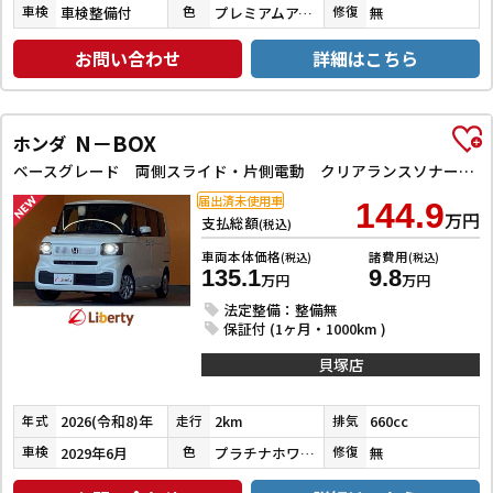
車検整備付
プレミアムアイボリーパールⅡ
無
車検
色
修復
お問い合わせ
詳細はこちら
N－BOX
ホンダ
ベースグレード 両側スライド・片側電動 クリアランスソナー オートクルーズコントロール レーンアシスト オートライト スマートキー アイドリングストップ 電動格納ミラー シートヒーター ベンチシート
届出済未使用車
144.9
万円
支払総額
(税込)
車両本体価格
諸費用
(税込)
(税込)
135.1
9.8
万円
万円
法定整備：整備無
保証付 (1ヶ月・1000km )
貝塚店
2026(令和8)年
2km
660cc
年式
走行
排気
2029年6月
プラチナホワイトパール
無
車検
色
修復