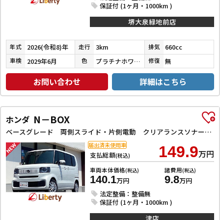
保証付 (1ヶ月・1000km )
堺大泉緑地前店
2026(令和8)年
3km
660cc
年式
走行
排気
2029年6月
プラチナホワイトパール
無
車検
色
修復
お問い合わせ
詳細はこちら
N－BOX
ホンダ
ベースグレード 両側スライド・片側電動 クリアランスソナー オートクルーズコントロール レーンアシスト 衝突被害軽減システム オートライト LEDヘッドランプ スマートキー アイドリングストップ
届出済未使用車
149.9
万円
支払総額
(税込)
車両本体価格
諸費用
(税込)
(税込)
140.1
9.8
万円
万円
法定整備：整備無
保証付 (1ヶ月・1000km )
津店