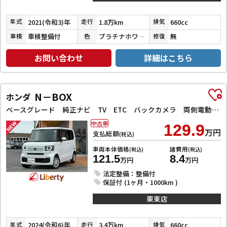
2021(令和3)年
1.8万km
660cc
年式
走行
排気
車検整備付
プラチナホワイトパール
無
車検
色
修復
お問い合わせ
詳細はこちら
N－BOX
ホンダ
ベースグレード 純正ナビ TV ETC バックカメラ 両側電動スライドドア クリアランスソナー クルーズコントロール レーンアシスト オートライト スマートキー アイドリングストップ 電動格納ミラー シートヒーター
中古車
129.9
万円
支払総額
(税込)
車両本体価格
諸費用
(税込)
(税込)
121.5
8.4
万円
万円
法定整備：整備付
保証付 (1ヶ月・1000km )
栗東店
2024(令和6)年
3.4万km
660cc
年式
走行
排気