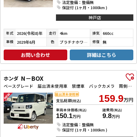
法定整備：整備無
保証付 (1ヶ月・1000km )
神戸店
2026(令和8)年
4km
660cc
年式
走行
排気
2029年6月
プラチナホワイトパール
無
車検
色
修復
お問い合わせ
詳細はこちら
N－BOX
ホンダ
ベースグレード 届出済未使用車 禁煙車 バックカメラ 両側スライド・片側電動 クリアランスソナー オートクルーズコントロール レーンアシスト オートライト アイドリングストップ 電動格納ミラー シートヒーター
届出済未使用車
159.9
万円
支払総額
(税込)
車両本体価格
諸費用
(税込)
(税込)
150.1
9.8
万円
万円
法定整備：整備無
保証付 (1ヶ月・1000km )