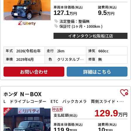
車両本体価格
諸費用
(税込)
(税込)
127.1
9.5
万円
万円
法定整備：整備無
保証付 (1ヶ月・1000km )
イオンタウン松阪船江店
2026(令和8)年
2km
660cc
年式
走行
排気
2029年6月
クリスタルブラックパール
無
車検
色
修復
お問い合わせ
詳細はこちら
N－BOX
ホンダ
L ドライブレコーダー ETC バックカメラ 両側スライド・片側電動 クリアランスソナー オートクルーズコントロール レーンアシスト 衝突被害軽減システム オートライト スマートキー アイドリングストップ
中古車
129.9
万円
支払総額
(税込)
車両本体価格
諸費用
(税込)
(税込)
119.9
10
万円
万円