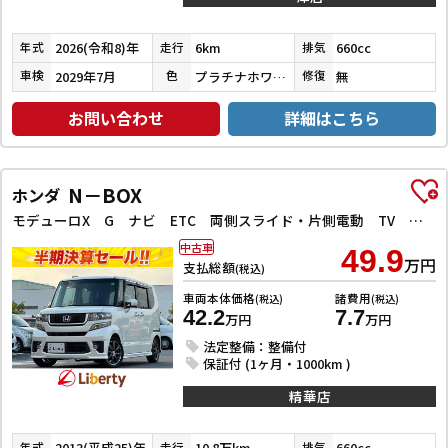
2026(令和8)年
6km
660cc
年式
走行
排気
2029年7月
プラチナホワイトパール
無
車検
色
修復
お問い合わせ
詳細はこちら
N－BOX
ホンダ
モデューロX G ナビ ETC 両側スライド・片側電動 TV オートライト スマートキー アイドリングストップ 電動格納ミラー ベンチシート CVT ESC アルミホイール エアコン パワーウィンドウ 運転席エアバッグ
中古車
49.9
万円
支払総額
(税込)
車両本体価格
諸費用
(税込)
(税込)
42.2
7.7
万円
万円
法定整備：整備付
保証付 (1ヶ月・1000km )
精華店
2013(平成25)年
10.8万km
660cc
年式
走行
排気