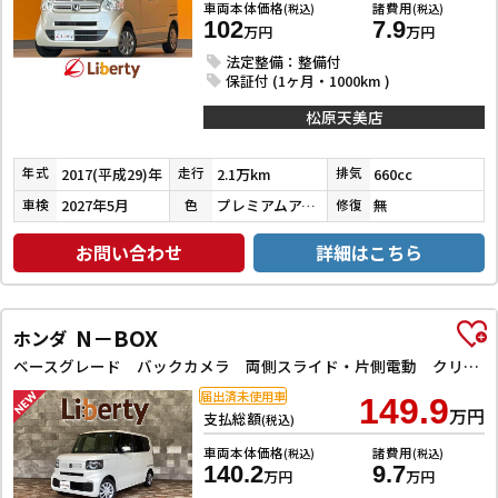
車両本体価格
諸費用
(税込)
(税込)
102
7.9
万円
万円
法定整備：整備付
保証付 (1ヶ月・1000km )
松原天美店
2017(平成29)年
2.1万km
660cc
年式
走行
排気
2027年5月
プレミアムアイボリーパール
無
車検
色
修復
お問い合わせ
詳細はこちら
N－BOX
ホンダ
ベースグレード バックカメラ 両側スライド・片側電動 クリアランスソナー オートクルーズコントロール レーンアシスト オートライト スマートキー アイドリングストップ 電動格納ミラー シートヒーター ベンチシート
届出済未使用車
149.9
万円
支払総額
(税込)
車両本体価格
諸費用
(税込)
(税込)
140.2
9.7
万円
万円