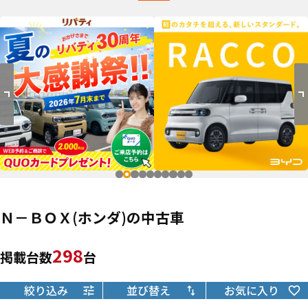
Ｎ－ＢＯＸ(ホンダ)の中古車
298
掲載台数
台
絞り込み
並び替え
お気に入り