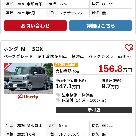
2026(令和8)年
3km
660cc
年式
走行
排気
2029年6月
プラチナホワイトパール
無
車検
色
修復
お問い合わせ
詳細はこちら
N－BOX
ホンダ
ベースグレード 届出済未使用車 禁煙車 バックカメラ 両側スライド・片側電動 クリアランスソナー オートクルーズコントロール レーンアシスト オートライト スマートキー 電動格納ミラー ベンチシート
届出済未使用車
156.8
万円
支払総額
(税込)
車両本体価格
諸費用
(税込)
(税込)
147.1
9.7
万円
万円
法定整備：整備無
保証付 (1ヶ月・1000km )
彦根店
2026(令和8)年
5km
660cc
年式
走行
排気
2029年6月
ルナシルバーメタリック
無
車検
色
修復