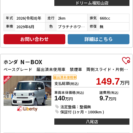
ドリーム福知山店
2026(令和8)年
2km
660cc
年式
走行
排気
2029年6月
プラチナホワイトパール
無
車検
色
修復
お問い合わせ
詳細はこちら
N－BOX
ホンダ
ベースグレード 届出済未使用車 禁煙車 両側スライド・片側電動 クリアランスソナー オートクルーズコントロール レーンアシスト 衝突被害軽減システム LEDヘッドランプ スマートキー アイドリングストップ
届出済未使用車
149.7
万円
支払総額
(税込)
車両本体価格
諸費用
(税込)
(税込)
140
9.7
万円
万円
法定整備：整備無
保証付 (1ヶ月・1000km )
八尾店