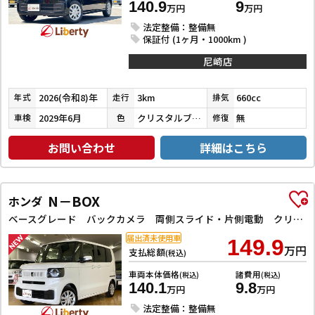
140.9
9
万円
万円
法定整備：整備無
保証付 (1ヶ月・1000km )
尼崎店
2026(令和8)年
3km
660cc
年式
走行
排気
2029年6月
クリスタルブラックパール
無
車検
色
修復
お問い合わせ
詳細はこちら
N－BOX
ホンダ
ベースグレード バックカメラ 両側スライド・片側電動 クリアランスソナー オートクルーズコントロール レーンアシスト 衝突被害軽減システム オートライト LEDヘッドランプ スマートキー アイドリングストップ
届出済未使用車
149.9
万円
支払総額
(税込)
車両本体価格
諸費用
(税込)
(税込)
140.1
9.8
万円
万円
法定整備：整備無