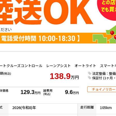
額
法定整備：整備
(税込)
138.9
万円
保証付 (1ヶ月・1
チョイノリカー
体価格
諸費用
129.3
9.6
万円
万円
(税込)
式
2026(令和8)年
走行
距離
105km