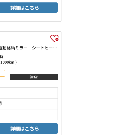
詳細はこちら
ベースグレード 両側スライド・片側電動 クリアランスソナー レーンアシスト オートライト スマートキー アイドリングストップ 電動格納ミラー シートヒーター CVT ESC USB チップアップシート
無
000km )
津店
月
詳細はこちら