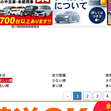
年式
走行距離
排
新しい順
少ない順
少
古い順
多い順
多
◂
1
2
3
4