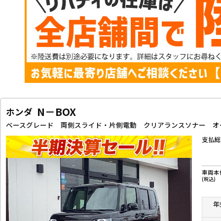
N－BOX
ホンダ
支払総
車両本
(税込)
年