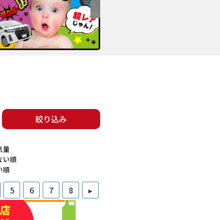
絞り込み
気量
ない順
い順
5
6
7
8
▸