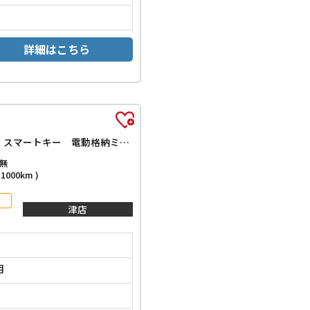
詳細はこちら
ベースグレード 片側電動スライドドア アダプティブクルーズコントロール LEDヘッドライト 電動パーキングブレーキ オートライト スマートキー 電動格納ミラー シートヒーター ベンチシート CVT ABS
無
000km )
津店
月