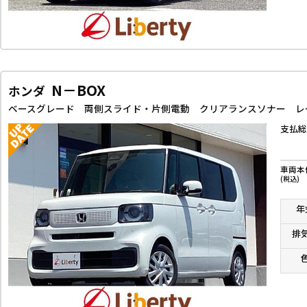
N－BOX
ホンダ
支払総
車両本
(税込)
年
排