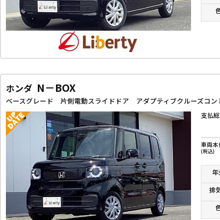
N－BOX
ホンダ
支払総
車両本
(税込)
年
排