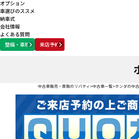
オプション
車選びのススメ
納車式
会社情報
よくある質問
整備・車検
来店予約
営業時間
AM10:00 ～ PM6:00
中古車販売・買取のリバティ
中古車一覧
ホンダの中