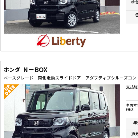
排
N－BOX
ホンダ
支払総
車両本
(税込)
年
排