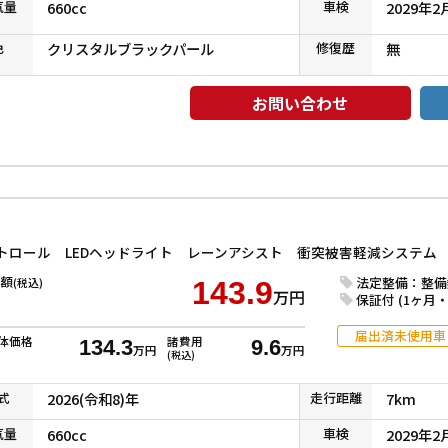
気
量
660cc
車検
2029年2
色
クリスタルブラックパール
修復
歴
無
お問い合わせ
額
法定整備：整備
(税込)
143.9
万円
保証付 (1ヶ月・1
届出済未使用車
体価格
諸費用
134.3
9.6
万円
万円
(税込)
式
2026(令和8)年
走行
距離
7km
気
量
660cc
車検
2029年2