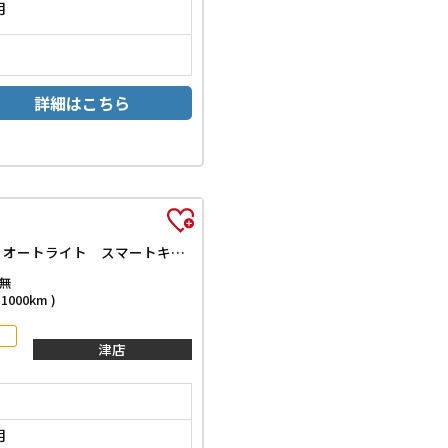
月
詳細はこちら
ベースグレード 両側電動スライドドア アダプティブクルーズコントロール LEDヘッドライト レーンアシスト 衝突被害軽減システム オートライト スマートキー アイドリングストップ 電動格納ミラー シートヒーター
無
000km )
津店
月