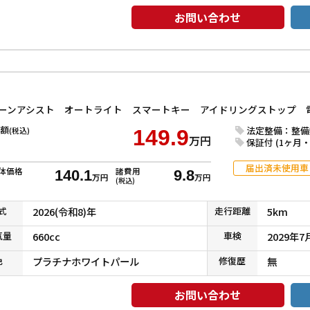
お問い合わせ
額
法定整備：整備
(税込)
149.9
万円
保証付 (1ヶ月・1
届出済未使用車
体価格
諸費用
140.1
9.8
万円
万円
(税込)
式
2026(令和8)年
走行
距離
5km
気
量
660cc
車検
2029年7
色
プラチナホワイトパール
修復
歴
無
お問い合わせ