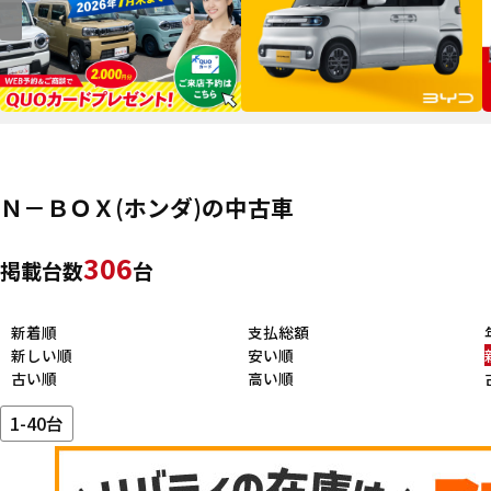
Ｎ－ＢＯＸ(ホンダ)の中古車
306
掲載台数
台
新着順
支払総額
新しい順
安い順
古い順
高い順
1-40台