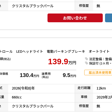
色
クリスタルブラックパール
修復
歴
無
お問い合わせ
額
法定整備：整備
(税込)
139.9
万円
保証付 (1ヶ月・1
届出済未使用車
体価格
諸費用
130.4
9.5
万円
万円
(税込)
式
2026(令和8)年
走行
距離
12km
気
量
660cc
車検
2029年2
色
クリスタルブラックパール
修復
歴
無