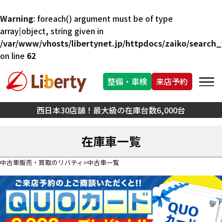
Warning
: foreach() argument must be of type
array|object, string given in
/var/www/vhosts/libertynet.jp/httpdocs/zaiko/search_f
on line
62
整備・車検
来店予約
西日本30店舗！最大級の在庫台数6,000台
在庫車一覧
中古車販売・買取のリバティ
中古車一覧