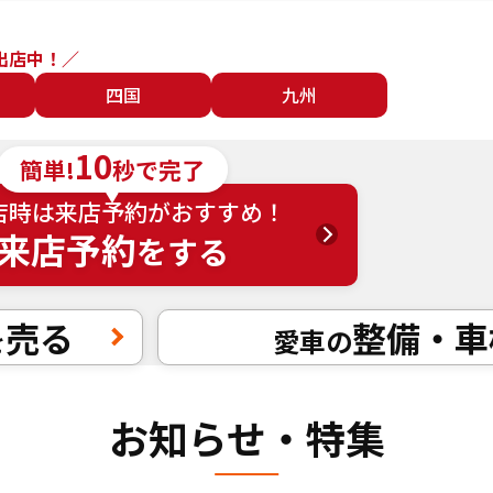
出店中！／
四国
九州
10
簡単!
秒で完了
店時は来店予約がおすすめ！
来店予約
をする
売る
整備・車
を
愛車の
お知らせ・特集