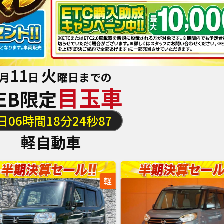
11
火
月
日
曜日までの
目玉車
EB限定
日
06
時間
18
分
22
秒
72
軽自動車
軽
軽