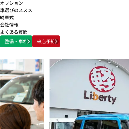
オプション
車選びのススメ
納車式
会社情報
よくある質問
整備・車検
来店予約
営業時間
AM10:00 ～ PM6:00