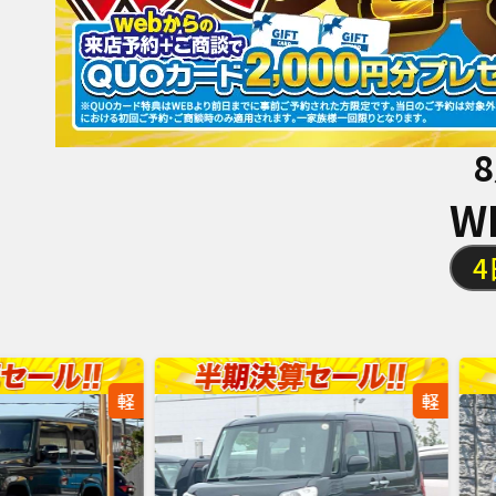
8
W
4
軽