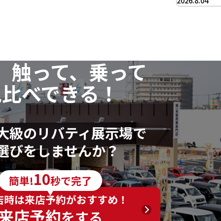
2026.8.04
、触って、乗って
見比べできる！
大級のリバティ展示場で
選びをしませんか？
10
簡単!
秒で完了
店時は来店予約がおすすめ！
来店予約
をする