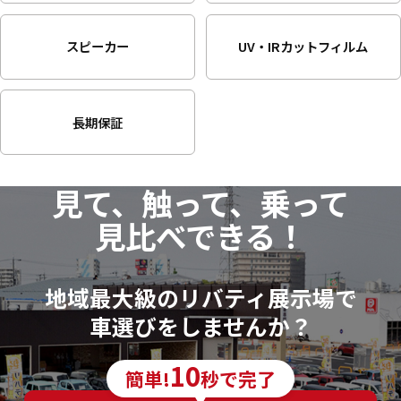
スピーカー
UV・IRカット
フィルム
長期保証
見て、触って、乗って
見比べできる！
地域最大級のリバティ展示場で
車選びをしませんか？
10
簡単!
秒で完了