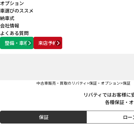
オプション
車選びのススメ
納車式
会社情報
よくある質問
整備・車検
来店予約
営業時間
AM10:00 ～ PM6:00
中古車販売・買取のリバティ
保証・オプション
保証
リバティではお客様に
各種保証・オ
保証
ロー