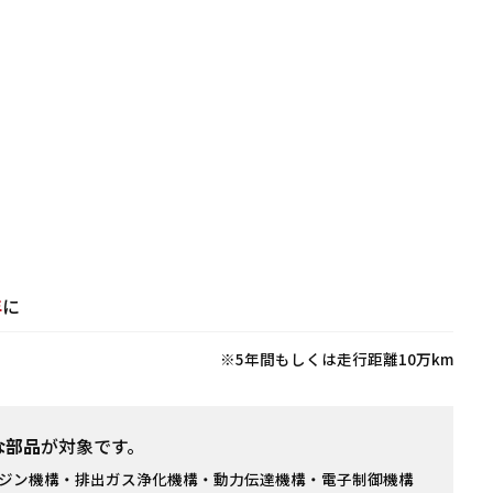
年
に
※5年間もしくは走行距離10万km
な部品
が対象です。
ジン機構・排出ガス浄化機構・動力伝達機構・電子制御機構