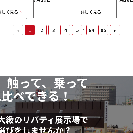
詳しく見る
詳しく見る
..
◂
1
2
3
4
5
84
85
▸
、触って、乗って
見比べできる！
大級のリバティ展示場で
選びをしませんか？