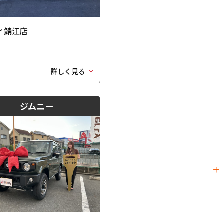
ィ鯖江店
日
詳しく見る
ジムニー