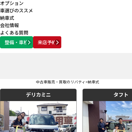
オプション
車選びのススメ
納車式
会社情報
よくある質問
整備・車検
来店予約
営業時間
AM10:00 ～ PM6:00
中古車販売・買取のリバティ
納車式
デリカミニ
タフト