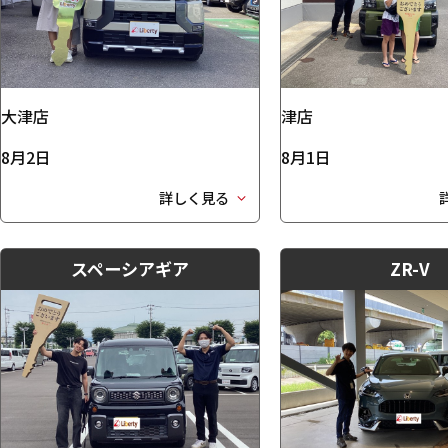
大津店
津店
8月2日
8月1日
詳しく見る
スペーシアギア
ZR-V