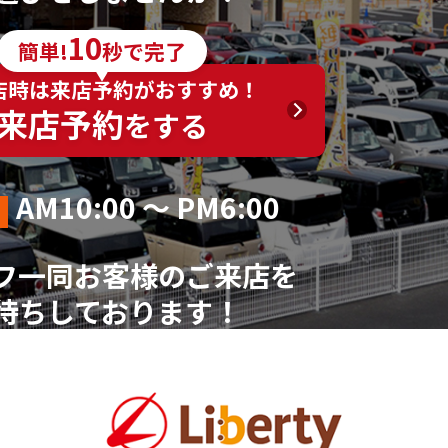
10
簡単!
秒で完了
店時は来店予約がおすすめ！
来店予約
をする
AM10:00 ～ PM6:00
フ一同お客様のご来店を
待ちしております！