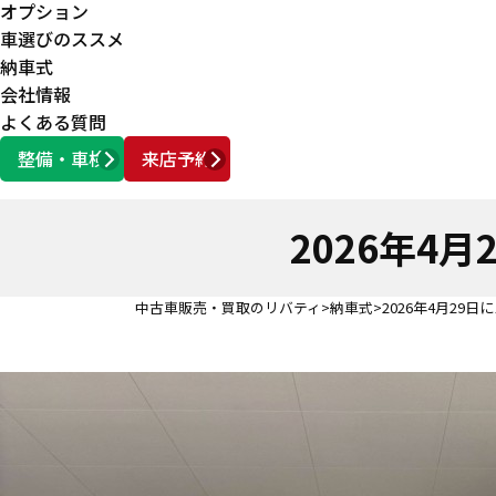
オプション
車選びのススメ
納車式
会社情報
よくある質問
整備・車検
来店予約
営業時間
AM10:00 ～ PM6:00
2026年4
中古車販売・買取のリバティ
納車式
2026年4月29