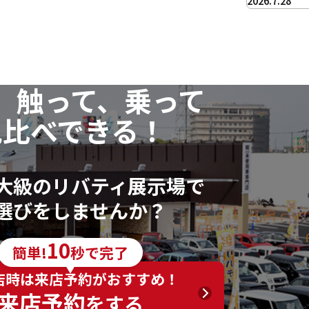
2026.7.28
、触って、乗って
見比べできる！
大級のリバティ展示場で
選びをしませんか？
10
簡単!
秒で完了
店時は来店予約がおすすめ！
来店予約
をする