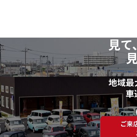
見て
地域最
車
ご来