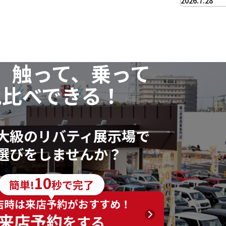
2026.7.28
、触って、乗って
見比べできる！
大級のリバティ展示場で
選びをしませんか？
10
簡単!
秒で完了
店時は来店予約がおすすめ！
来店予約
をする