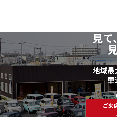
見て
地域最
車
ご来