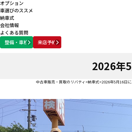
オプション
車選びのススメ
納車式
会社情報
よくある質問
整備・車検
来店予約
営業時間
AM10:00 ～ PM6:00
2026
中古車販売・買取のリバティ
納車式
2026年5月16