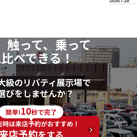
2026.7.28
、触って、乗って
見比べできる！
大級のリバティ展示場で
選びをしませんか？
10
簡単!
秒で完了
店時は来店予約がおすすめ！
来店予約
をする