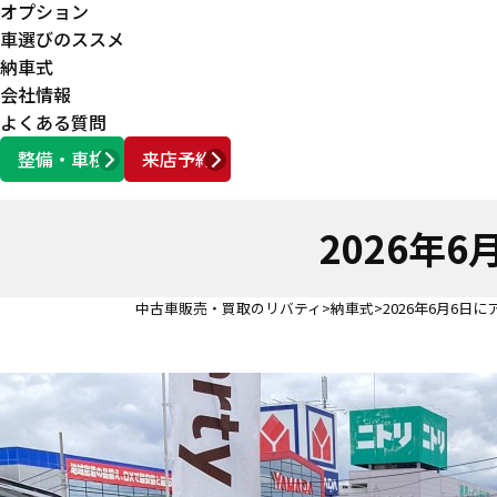
オプション
車選びのススメ
納車式
会社情報
よくある質問
整備・車検
来店予約
営業時間
AM10:00 ～ PM6:00
2026年
中古車販売・買取のリバティ
納車式
2026年6月6