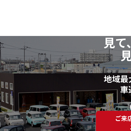
見て
地域最
車
ご来