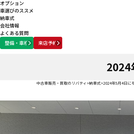
オプション
車選びのススメ
納車式
会社情報
よくある質問
整備・車検
来店予約
営業時間
AM10:00 ～ PM6:00
202
中古車販売・買取のリバティ
納車式
2024年5月4日