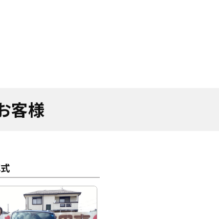
たお客様
車式