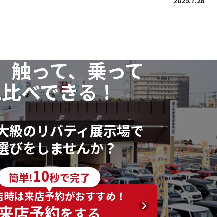
2026.7.28
、触って、乗って
見比べできる！
大級のリバティ展示場で
選びをしませんか？
10
簡単!
秒で完了
店時は来店予約がおすすめ！
来店予約
をする