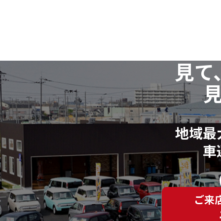
見て
地域最
車
ご来