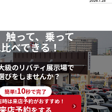
2026.7.28
、触って、乗って
見比べできる！
大級のリバティ展示場で
選びをしませんか？
10
簡単!
秒で完了
店時は来店予約がおすすめ！
来店予約
をする