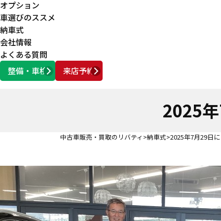
オプション
車選びのススメ
納車式
会社情報
よくある質問
整備・車検
来店予約
営業時間
AM10:00 ～ PM6:00
202
中古車販売・買取のリバティ
納車式
2025年7月29