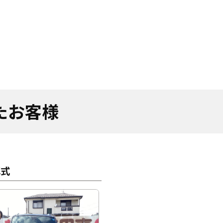
たお客様
車式