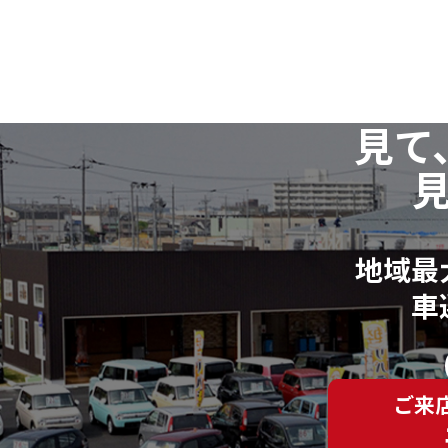
見て
地域最
車
ご来