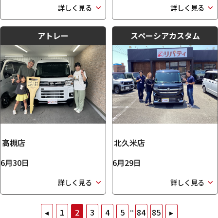
詳しく見る
詳しく見る
アトレー
スペーシアカスタム
高槻店
北久米店
6月30日
6月29日
詳しく見る
詳しく見る
..
◂
1
2
3
4
5
84
85
▸