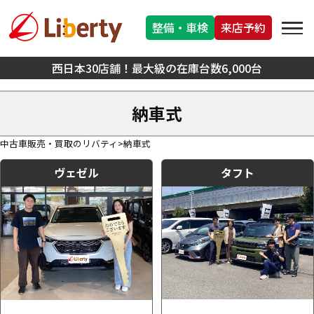
整備・車検
来店予約
西日本30店舗！最大級の在庫台数6,000台
納車式
中古車販売・買取のリバティ
納車式
ヴェゼル
タフト