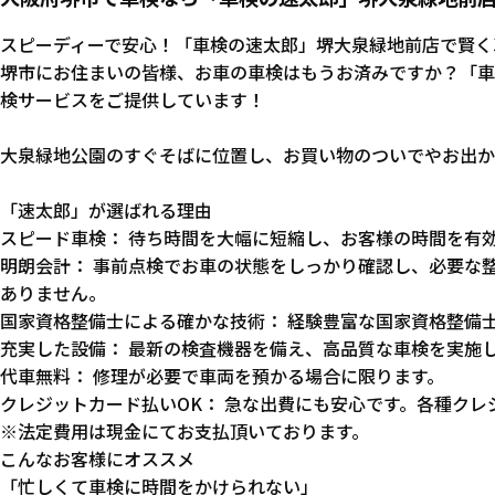
スピーディーで安心！「車検の速太郎」堺大泉緑地前店で賢く
堺市にお住まいの皆様、お車の車検はもうお済みですか？「車
検サービスをご提供しています！
大泉緑地公園のすぐそばに位置し、お買い物のついでやお出か
「速太郎」が選ばれる理由
スピード車検： 待ち時間を大幅に短縮し、お客様の時間を有
明朗会計： 事前点検でお車の状態をしっかり確認し、必要な
ありません。
国家資格整備士による確かな技術： 経験豊富な国家資格整備
充実した設備： 最新の検査機器を備え、高品質な車検を実施
代車無料： 修理が必要で車両を預かる場合に限ります。
クレジットカード払いOK： 急な出費にも安心です。各種ク
※法定費用は現金にてお支払頂いております。
こんなお客様にオススメ
「忙しくて車検に時間をかけられない」