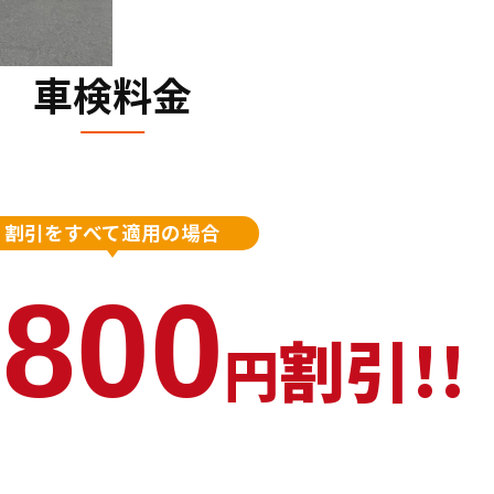
車検料金
割引をすべて適用の場合
,800
割引!!
円