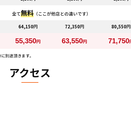
無料
全て
（ここが他店との違いです）
64,150
円
72,350
円
80,550
円
55,350
63,550
71,750
円
円
生時に別途頂きます。
アクセス