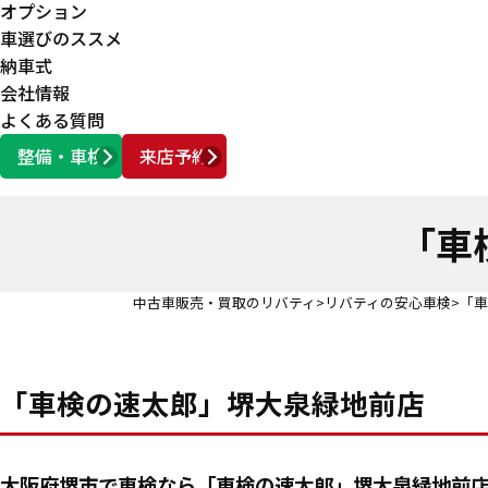
オプション
車選びのススメ
納車式
会社情報
よくある質問
整備・車検
来店予約
営業時間
AM10:00 ～ PM6:00
「車
中古車販売・買取のリバティ
リバティの安心車検
「車
「車検の速太郎」堺大泉緑地前店
大阪府堺市で車検なら「車検の速太郎」堺大泉緑地前