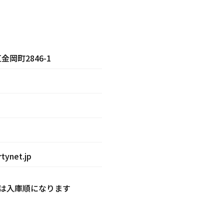
岡町2846-1
tynet.jp
は入庫順になります