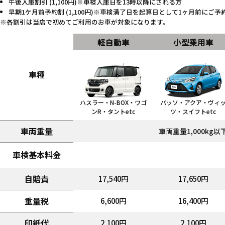
午後入庫割引 (1,100円)※車検入庫日を13時以降にされる方
早期1ケ月前予約割 (1,100円)※車検満了日を起算日として1ヶ月前にご
各割引は当店で初めてご利用のお車が対象になります。
軽自動車
小型乗用車
車種
ハスラー・N-BOX・ワゴ
パッソ・アクア・ヴィ
ンR・タントetc
ツ・スイフトetc
車両重量
車両重量1,000kg以
車検基本料金
自賠責
17,540円
17,650円
重量税
6,600円
16,400円
印紙代
2,100円
2,100円