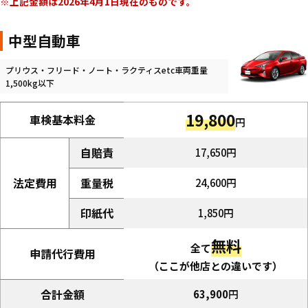
上記金額は2026年4月1日現在のものです。
中型自動車
プリウス・フリード・ノート・ラクティスetc車両重量
1,500kg以下
19,800
車検基本料金
円
自賠責
17,650円
法定費用
重量税
24,600円
印紙代
1,850円
無料
全て
申請代行費用
（ここが他店との違いです）
合計金額
63,900
円