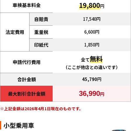
19,800
車検基本料金
円
自賠責
17,540円
法定費用
重量税
6,600円
印紙代
1,850円
無料
全て
申請代行費用
（ここが他店との違いです）
合計金額
45,790
円
36,990
最大割引合計金額
円
上記金額は2026年4月1日現在のものです。
小型乗用車