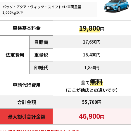
パッソ・アクア・ヴィッツ・スイフトetc車両重量
1,000kg以下
19,800
車検基本料金
円
自賠責
17,650円
法定費用
重量税
16,400円
印紙代
1,850円
無料
全て
申請代行費用
（ここが他店との違いです）
合計金額
55,700
円
46,900
最大割引合計金額
円