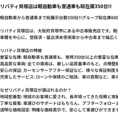
リバティ貝塚店は軽自動車も普通車も総在庫350台!!
軽自動車から普通車まで総展示台数350台!!グループ総在庫6
リバティ貝塚店は、大阪府貝塚市にある中古車販売店です。軽
車種を中心に、登録済・届出済未使用車から中古車まで幅広く
リバティ貝塚店の特徴
豊富な在庫: 軽自動車も普通車も、常時350台以上の豊富な
高品質な車両: 全ての車両は、厳しい品質基準のもと、点検整
安心の保証: カーセンサーアフター保証など、様々な保証制度
充実したサービス: ローンや保険のご相談、車の買取など、
なぜリバティ貝塚店が選ばれるのか？
地域密着型: 地域のお客様に愛され、長年培ってきた信頼と実
丁寧な接客: 車選びのサポートはもちろん、アフターフォロ
透明な価格設定: 明確な価格表示で、安心して車選びができま