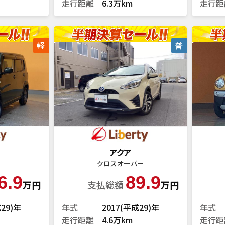
走行距離
6.3万km
走行距
軽
普
アクア
クロスオーバー
6.9
89.9
万円
支払総額
万円
成29)年
年式
2017(平成29)年
年式
走行距離
4.6万km
走行距