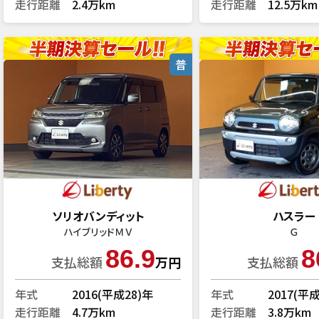
走行距離
2.4万km
走行距離
12.5万km
普
ソリオバンディット
ハスラー
ハイブリッドＭＶ
Ｇ
86.9
8
支払総額
万円
支払総額
年式
2016(平成28)年
年式
2017(平
走行距離
4.7万km
走行距離
3.8万km