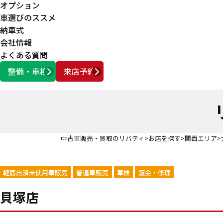
オプション
車選びのススメ
納車式
会社情報
よくある質問
整備・車検
来店予約
営業時間
AM10:00 ～ PM6:00
中古車販売・買取のリバティ
お店を探す
関西エリア
軽届出済未使用車販売
普通車販売
車検
鈑金・修理
貝塚店