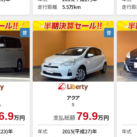
走行距離
5.5万km
走行距
普
普
アクア
ュ
Ｓ
6.9
79.9
万円
支払総額
万円
成23)年
年式
2015(平成27)年
年式