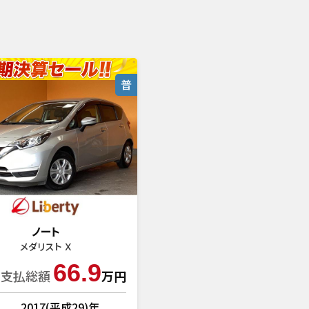
普
ノート
メダリスト Ｘ
66.9
支払総額
万円
2017(平成29)年