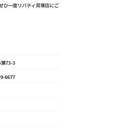
ぜひ一度リバティ貝塚店にご
73-3
89-6677