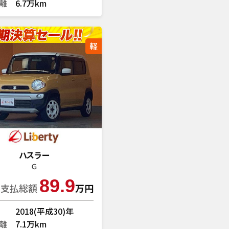
離
6.7万km
軽
ハスラー
Ｇ
89.9
支払総額
万円
2018(平成30)年
離
7.1万km