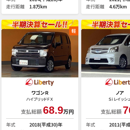
走行距離
1.8万km
走行距離
4.6万km
軽
ワゴンＲ
ノア
ハイブリッドＦＸ
Ｓi レイッシ
68.9
7
支払総額
万円
支払総額
年式
2018(平成30)年
年式
2011(平