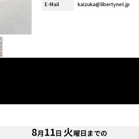
kaizuka@libertynet.jp
E-Mail
8
11
火
月
日
曜日までの