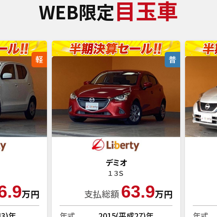
目玉車
WEB限定
軽
普
デミオ
１３Ｓ
6.9
63.9
万円
支払総額
万円
和3)年
年式
2015(平成27)年
年式