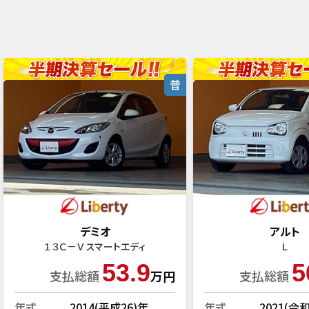
普
デミオ
アルト
１３Ｃ－Ｖ スマートエディ
Ｌ
53.9
5
支払総額
万円
支払総額
年式
2014(平成26)年
年式
2021(令