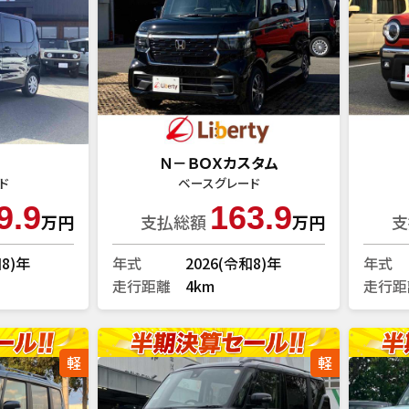
Ｎ－ＢＯＸカスタム
ド
ベースグレード
9.9
163.9
万円
支払総額
万円
支
和8)年
年式
2026(令和8)年
年式
走行距離
4km
走行距
軽
軽