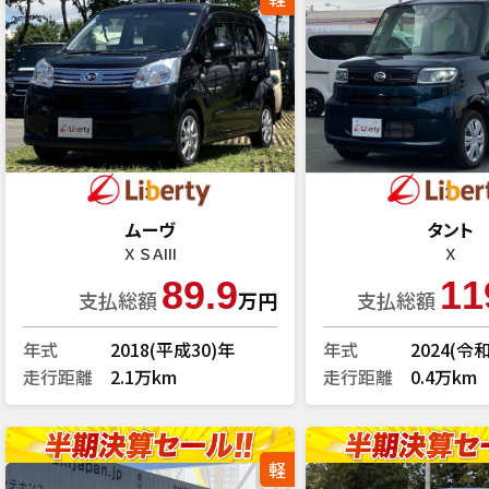
ムーヴ
タント
Ｘ ＳＡIII
Ｘ
89.9
11
支払総額
万円
支払総額
年式
2018(平成30)年
年式
2024(令
走行距離
2.1万km
走行距離
0.4万km
軽