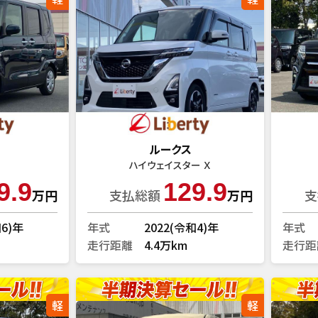
ルークス
ハイウェイスター Ｘ
9.9
129.9
万円
支払総額
万円
支
和6)年
年式
2022(令和4)年
年式
走行距離
4.4万km
走行距
軽
軽