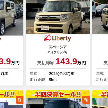
スペーシア
ハイブリッドＧ
3.9
143.9
万円
支払総額
万円
支
和7)年
年式
2025(令和7)年
年式
走行距離
9km
走行距
軽
軽