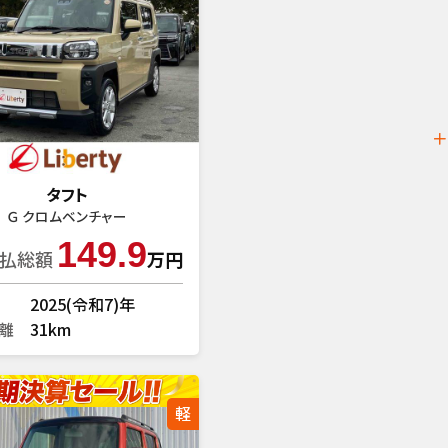
タフト
Ｇ クロムベンチャー
149.9
払総額
万円
2025(令和7)年
離
31km
軽