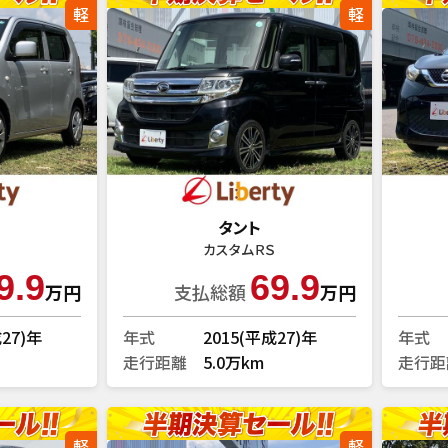
軽
軽
タント
カスタムＲＳ
9.9
69.9
万円
支払総額
万円
成27)年
年式
2015(平成27)年
年式
走行距離
5.0万km
走行距
軽
軽