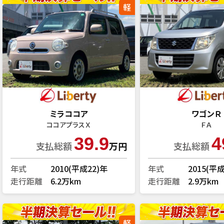
軽
ミラココア
ワゴンＲ
ココアプラスＸ
ＦＡ
39.9
4
支払総額
万円
支払総額
年式
2010(平成22)年
年式
2015(平
走行距離
6.2万km
走行距離
2.9万km
軽