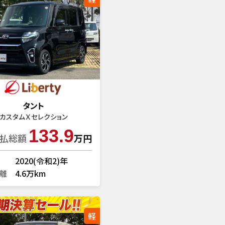
タント
カスタムＸセレクション
133.9
払総額
万円
2020(令和2)年
離
4.6万km
軽