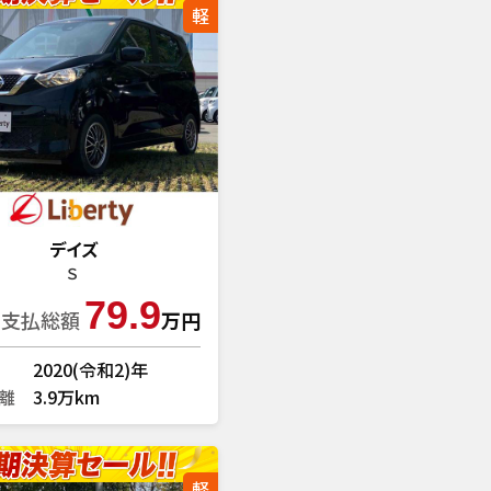
軽
デイズ
Ｓ
79.9
支払総額
万円
2020(令和2)年
離
3.9万km
軽