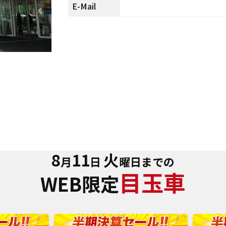
E-Mail
8
11
火
月
日
曜日までの
目玉車
WEB限定