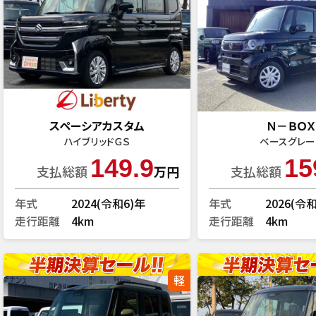
スペーシアカスタム
Ｎ－ＢＯＸ
ハイブリッドＧＳ
ベースグレー
149.9
15
支払総額
万円
支払総額
年式
2024(令和6)年
年式
2026(令
走行距離
4km
走行距離
4km
軽