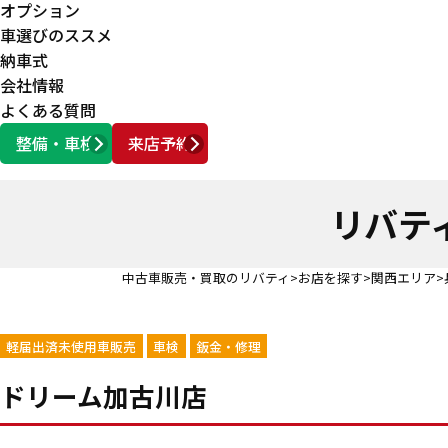
オプション
車選びのススメ
納車式
会社情報
よくある質問
整備・車検
来店予約
営業時間
AM10:00 ～ PM6:00
リバテ
中古車販売・買取のリバティ
お店を探す
関西エリア
軽届出済未使用車販売
車検
鈑金・修理
ドリーム加古川店