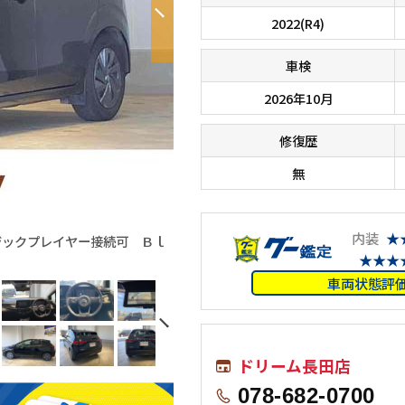
2022(R4)
車検
2026年10月
修復歴
無
内装
★
ジックプレイヤー接続可 Ｂｌ
★★★
車両状態評
ドリーム長田店
078-682-0700