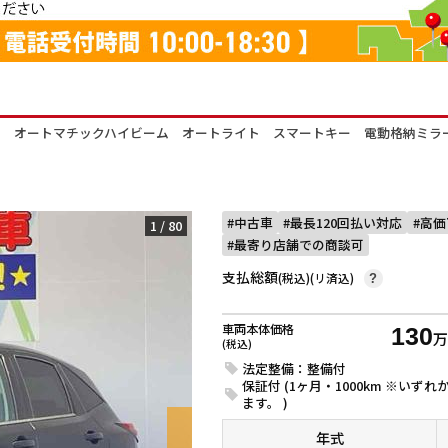
ム オートマチックハイビーム オートライト スマートキー 電動格納ミラ
中古車
最長120回払い対応
高価
1
/
80
最寄り店舗での商談可
支払総額
(税込)(リ済込)
?
車両本体価格
130
(税込)
法定整備：整備付
保証付 (1ヶ月・1000km ※い
ます。 )
年式