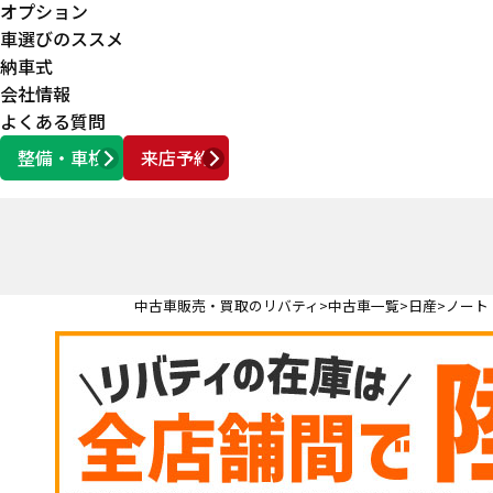
オプション
車選びのススメ
納車式
会社情報
よくある質問
整備・車検
来店予約
営業時間
AM10:00 ～ PM6:00
中古車販売・買取のリバティ
中古車一覧
日産
ノート