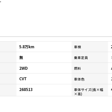
。
5.8万km
車検
無
乗車定員
2WD
燃料
CVT
ン
車体色
268513
車体サイズ(長×幅
×高)