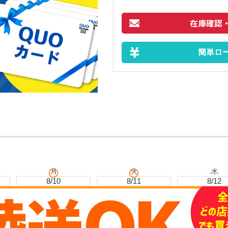
在庫確認
簡単ロ
月
火
水
8/10
8/11
8/12