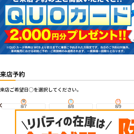
来店予約
来店ご希望日◯を選択してください。
金
土
日
8/7
8/8
8/9