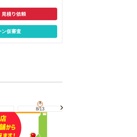
・見積り依頼
ーン仮審査
木
金
8/13
8/14
8/