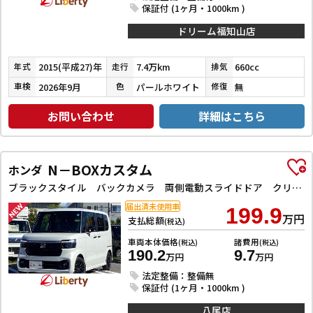
保証付 (1ヶ月・1000km )
ドリーム福知山店
2015(平成27)年
7.4万km
660cc
年式
走行
排気
2026年9月
パールホワイト
無
車検
色
修復
お問い合わせ
詳細はこちら
N－BOXカスタム
ホンダ
ブラックスタイル バックカメラ 両側電動スライドドア クリアランスソナー オートクルーズコントロール レーンアシスト 衝突被害軽減システム オートライト LEDヘッドランプ スマートキー アイドリングストップ
届出済未使用車
199.9
万円
支払総額
(税込)
車両本体価格
諸費用
(税込)
(税込)
190.2
9.7
万円
万円
法定整備：整備無
保証付 (1ヶ月・1000km )
八尾店