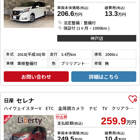
車両本体価格
諸費用
(税込)
(税込)
206.6
13.3
万円
万円
法定整備：整備付
保証付 (1ヶ月・1000km )
神戸店
2018(平成30)年
3.4万km
2000cc
年式
走行
排気
車検整備付
ブリリアントホワイトパール３コートパール
無
車検
色
修復
お問い合わせ
詳細はこちら
セレナ
日産
ハイウェイスターV ETC 全周囲カメラ ナビ TV クリアランスソナー オートクルーズコントロール 衝突被害軽減システム 両側電動スライドドア オートライト LEDヘッドランプ スマートキー
中古車
259.9
万円
支払総額
(税込)
車両本体価格
諸費用
(税込)
(税込)
249.5
10.4
万円
万円