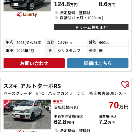
124.8
8.6
万円
万円
法定整備：整備付
保証付 (1ヶ月・1000km )
ドリーム福知山店
2023(令和5)年
2.5万km
660cc
年式
走行
排気
2028年8月
クリスタルブラックパール
無
車検
色
修復
お問い合わせ
詳細はこちら
アルトターボRS
スズキ
ベースグレード ETC バックカメラ ナビ 衝突被害軽減システム オートライト HID スマートキー アイドリングストップ 電動格納ミラー シートヒーター AT 盗難防止システム ABS ESC アルミホイール
中古車
70
万円
支払総額
(税込)
車両本体価格
諸費用
(税込)
(税込)
62.8
7.2
万円
万円
法定整備：整備付