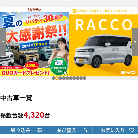
中古車一覧
4,320
掲載台数
台
絞り込み
並び替え
お気に入り