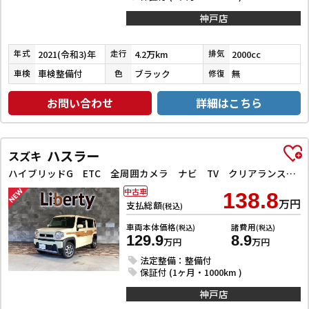
神戸店
2021(令和3)年
4.2万km
2000cc
年式
走行
排気
車検整備付
ブラック
無
車検
色
修復
お問い合わせ
詳細はこちら
ハスラー
スズキ
ハイブリッドG ETC 全周囲カメラ ナビ TV クリアランスソナー オートクルーズコントロール レーンアシスト 衝突被害軽減システム オートライト スマートキー アイドリングストップ
中古車
138.8
万円
支払総額
(税込)
車両本体価格
諸費用
(税込)
(税込)
129.9
8.9
万円
万円
法定整備：整備付
保証付 (1ヶ月・1000km )
神戸店