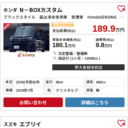
N－BOXカスタム
ホンダ
ブラックスタイル 届出済未使用車 禁煙車 HondaSENSING 両側自動ドア アダプティブクルーズコントロール 電子パーキング 前席シートヒーター LEDヘッドライト スマートキー プッシュスタート 純正アルミ
届出済未使用車
189.9
万円
支払総額
(税込)
車両本体価格
諸費用
(税込)
(税込)
180.1
9.8
万円
万円
法定整備：整備無
保証付 (1ヶ月・1000km )
堺大泉緑地前店
2026(令和8)年
6km
660cc
年式
走行
排気
2029年7月
クリスタルブラックパール
無
車検
色
修復
お問い合わせ
詳細はこちら
エブリイ
スズキ