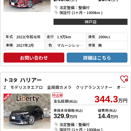
法定整備：整備付
保証付 (1ヶ月・1000km )
神戸店
2022(令和4)年
1.9万km
2000cc
年式
走行
排気
2027年2月
マルーンレッドマルチフレックスパールメタリック
無
車検
色
修復
お問い合わせ
詳細はこちら
ハリアー
トヨタ
Z モデリスタエアロ 全周囲カメラ クリアランスソナー オートクルーズコントロール レーンアシスト パワーシート 衝突被害軽減システム ナビ TV オートマチックハイビーム オートライト LEDヘッドラン
中古車
344.3
万円
支払総額
(税込)
車両本体価格
諸費用
(税込)
(税込)
329.9
14.4
万円
万円
法定整備：整備付
保証付 (1ヶ月・1000km )