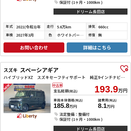
保証付 (1ヶ月・1000km )
ドリーム長田店
2021(令和3)年
5.6万km
660cc
年式
走行
排気
2027年3月
ホワイトパール３コートパール
無
車検
色
修復
お問い合わせ
詳細はこちら
スペーシアギア
スズキ
ハイブリッドXZ スズキセーフティサポート 純正9インチナビ TV Bluetooth対応 全方位カメラ 両側自動ドア ヘッドアップディスプレイ アダプティブクルーズコントロール ステアリングヒーター LEDヘッドライ
中古車
193.9
万円
支払総額
(税込)
車両本体価格
諸費用
(税込)
(税込)
185.8
8.1
万円
万円
法定整備：整備付
保証付 (1ヶ月・1000km )
ドリーム長田店