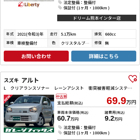
法定整備：整備付
保証付 (1ヶ月・1000km )
ドリーム熊本インター店
2021(令和3)年
5.1万km
660cc
年式
走行
排気
車検整備付
クリスタルブラックパール
無
車検
色
修復
お問い合わせ
詳細はこちら
アルト
スズキ
L クリアランスソナー レーンアシスト 衝突被害軽減システム オートライト キーレスエントリー アイドリングストップ 電動格納ミラー シートヒーター CVT 盗難防止システム ABS ESC CD
中古車
69.9
万円
支払総額
(税込)
車両本体価格
諸費用
(税込)
(税込)
60.7
9.2
万円
万円
法定整備：整備付
保証付 (1ヶ月・1000km )