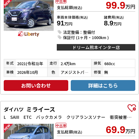
中古車
99.9
万円
支払総額
(税込)
車両本体価格
諸費用
(税込)
(税込)
91
8.9
万円
万円
法定整備：整備付
保証付 (1ヶ月・1000km )
ドリーム熊本インター店
2021(令和3)年
2.4万km
660cc
年式
走行
排気
2026年10月
アメジストパープルパールメタリック
無
車検
色
修復
お問い合わせ
詳細はこちら
ミライース
ダイハツ
L SAIII ETC バックカメラ クリアランスソナー 衝突被害軽減システム オートマチックハイビーム キーレスエントリー アイドリングストップ CVT ESC エアコン パワーウィンドウ
中古車
69.9
万円
支払総額
(税込)