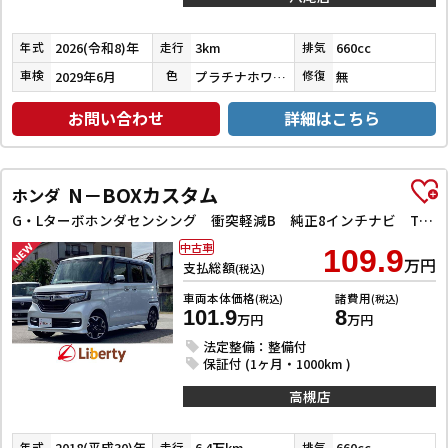
2026(令和8)年
3km
660cc
年式
走行
排気
2029年6月
プラチナホワイトパール
無
車検
色
修復
お問い合わせ
詳細はこちら
N－BOXカスタム
ホンダ
G・Lターボホンダセンシング 衝突軽減B 純正8インチナビ TV Bluetooth対応 Bカメラ ビルドインETC 両側自動ドア アダプティブクルーズコントロール 革巻きステアリング パドルシフト LEDヘッドライト スマートキ
中古車
109.9
万円
支払総額
(税込)
車両本体価格
諸費用
(税込)
(税込)
101.9
8
万円
万円
法定整備：整備付
保証付 (1ヶ月・1000km )
高槻店
2018(平成30)年
6.4万km
660cc
年式
走行
排気