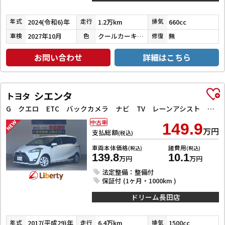
2024(令和6)年
1.2万km
660cc
年式
走行
排気
2027年10月
クールカーキパールメタリック／ガンメタリック
無
車検
色
修復
お問い合わせ
詳細はこちら
シエンタ
トヨタ
G クエロ ETC バックカメラ ナビ TV レーンアシスト 衝突被害軽減システム 両側電動スライドドア オートマチックハイビーム オートライト LEDヘッドランプ スマートキー アイドリングストップ
中古車
149.9
万円
支払総額
(税込)
車両本体価格
諸費用
(税込)
(税込)
139.8
10.1
万円
万円
法定整備：整備付
保証付 (1ヶ月・1000km )
ドリーム長田店
2017(平成29)年
6.4万km
1500cc
年式
走行
排気