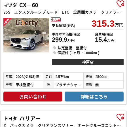
CX－60
マツダ
25S エクスクルーシブモード ETC 全周囲カメラ クリアランスソナー オートクルーズコントロール レーンアシスト パワーシート 衝突被害軽減システム サンルーフ TV オートマチックハイビーム オートライト 電動リアゲート
中古車
315.3
万円
支払総額
(税込)
車両本体価格
諸費用
(税込)
(税込)
299.9
15.4
万円
万円
法定整備：整備付
保証付 (1ヶ月・1000km )
神戸店
2023(令和5)年
2.5万km
2500cc
年式
走行
排気
車検整備付
プラチナクォーツメタリック
無
車検
色
修復
お問い合わせ
詳細はこちら
ハリアー
トヨタ
Z バックカメラ クリアランスソナー オートクルーズコントロール レーンアシスト パワーシート 衝突被害軽減システム ナビ TV オートマチックハイビーム オートライト LEDヘッドランプ 電動リアゲート