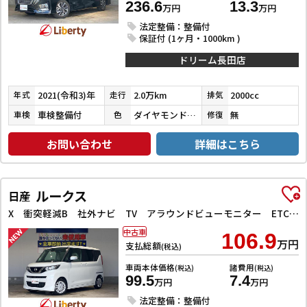
236.6
13.3
万円
万円
法定整備：整備付
保証付 (1ヶ月・1000km )
ドリーム長田店
2021(令和3)年
2.0万km
2000cc
年式
走行
排気
車検整備付
ダイヤモンドブラックパール
無
車検
色
修復
お問い合わせ
詳細はこちら
ルークス
日産
X 衝突軽減B 社外ナビ TV アラウンドビューモニター ETC 左パワースライドドア スマートキー プッシュスタート アイドリングストップ ステアリングスイッチ タッチパネルオートエアコン
中古車
106.9
万円
支払総額
(税込)
車両本体価格
諸費用
(税込)
(税込)
99.5
7.4
万円
万円
法定整備：整備付