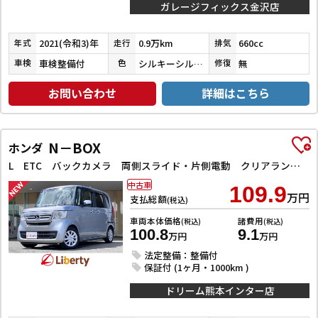
ガレージフィックス金沢店
2021(令和3)年
0.9万km
660cc
年式
走行
排気
車検整備付
シルキーシルバーメタリック
無
車検
色
修復
お問い合わせ
詳細はこちら
N－BOX
ホンダ
L ETC バックカメラ 両側スライド・片側電動 クリアランスソナー オートクルーズコントロール レーンアシスト 衝突被害軽減システム オートライト スマートキー アイドリングストップ 電動格納ミラー
中古車
109.9
万円
支払総額
(税込)
車両本体価格
諸費用
(税込)
(税込)
100.8
9.1
万円
万円
法定整備：整備付
保証付 (1ヶ月・1000km )
ドリーム熊本インター店