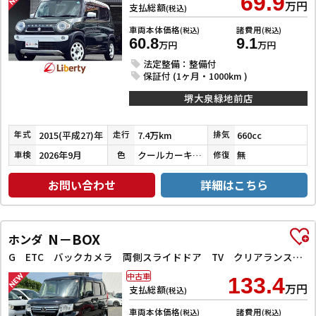
69.9
万円
支払総額
(税込)
車両本体価格
諸費用
(税込)
(税込)
60.8
9.1
万円
万円
法定整備：整備付
保証付 (1ヶ月・1000km )
堺大泉緑地前店
2015(平成27)年
7.4万km
660cc
年式
走行
排気
2026年9月
クールカーキパールメタリック／ホワイト
無
車検
色
修復
お問い合わせ
詳細はこちら
N－BOX
ホンダ
G ETC バックカメラ 両側スライドドア TV クリアランスソナー オートクルーズコントロール レーンアシスト 衝突被害軽減システム オートライト LEDヘッドランプ スマートキー
中古車
133.4
万円
支払総額
(税込)
車両本体価格
諸費用
(税込)
(税込)