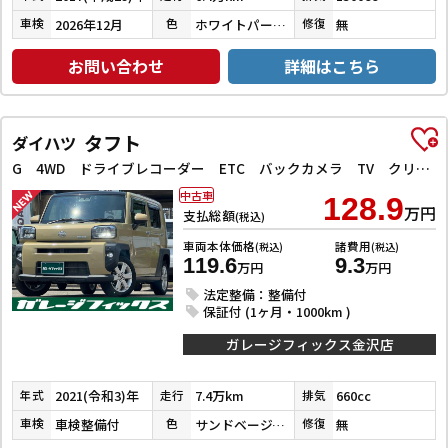
2026年12月
ホワイトパールクリスタルシャイン
無
車検
色
修復
お問い合わせ
詳細はこちら
タフト
ダイハツ
G 4WD ドライブレコーダー ETC バックカメラ TV クリアランスソナー レーンアシスト 衝突被害軽減システム オートライト LEDヘッドランプ ヘッドライトウォッシャー スマートキー
中古車
128.9
万円
支払総額
(税込)
車両本体価格
諸費用
(税込)
(税込)
119.6
9.3
万円
万円
法定整備：整備付
保証付 (1ヶ月・1000km )
ガレージフィックス金沢店
2021(令和3)年
7.4万km
660cc
年式
走行
排気
車検整備付
サンドベージュメタリック
無
車検
色
修復