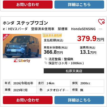
お問い合わせ
詳細はこちら
ステップワゴン
ホンダ
e：HEVスパーダ 登録済未使用車 禁煙車 HondaSENSING 両側自動ドア アダプティブクルーズコントロール 電子パーキング パワーバックドア アダプティブクルーズコントロール ブラインドスポットモニター
登録済未使用車
379.9
万円
支払総額
(税込)
車両本体価格
諸費用
(税込)
(税込)
366.8
13.1
万円
万円
法定整備：整備無
保証付 (1ヶ月・1000km )
松原天美店
2026(令和8)年
14km
2000cc
年式
走行
排気
2029年7月
メテオロイドグレーメタリック
無
車検
色
修復
お問い合わせ
詳細はこちら