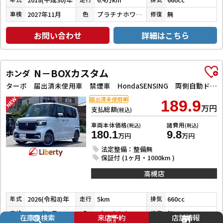
2027年11月
プラチナホワイトパール
無
車検
色
修復
お問い合わせ
詳細はこちら
N－BOXカスタム
ホンダ
ターボ 届出済未使用車 禁煙車 HondaSENSING 両側自動ドア アダプティブクルーズコントロール 電子パーキング 革巻きステアリング パドルシフト 前席シートヒーター LEDヘッドライト スマートキー
届出済未使用車
189.9
万円
支払総額
(税込)
車両本体価格
諸費用
(税込)
(税込)
180.1
9.8
万円
万円
法定整備：整備無
保証付 (1ヶ月・1000km )
高槻店
2026(令和8)年
5km
660cc
年式
走行
排気
2029年7月
プラチナホワイトパール
無
車検
色
修復
在庫車検索
来店予約
店舗情報