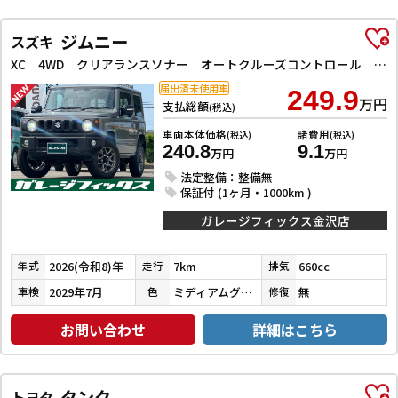
ジムニー
スズキ
XC 4WD クリアランスソナー オートクルーズコントロール レーンアシスト 衝突被害軽減システム オートライト LEDヘッドランプ ヘッドライトウォッシャー スマートキー アイドリングストップ
届出済未使用車
249.9
万円
支払総額
(税込)
車両本体価格
諸費用
(税込)
(税込)
240.8
9.1
万円
万円
法定整備：整備無
保証付 (1ヶ月・1000km )
ガレージフィックス金沢店
2026(令和8)年
7km
660cc
年式
走行
排気
2029年7月
ミディアムグレー
無
車検
色
修復
お問い合わせ
詳細はこちら
タンク
トヨタ