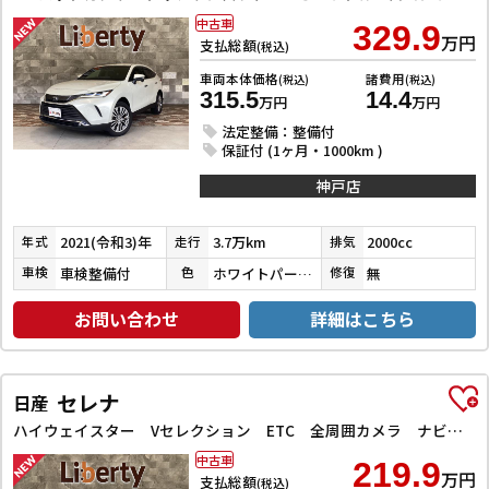
中古車
329.9
万円
支払総額
(税込)
車両本体価格
諸費用
(税込)
(税込)
315.5
14.4
万円
万円
法定整備：整備付
保証付 (1ヶ月・1000km )
神戸店
2021(令和3)年
3.7万km
2000cc
年式
走行
排気
車検整備付
ホワイトパールクリスタルシャイン
無
車検
色
修復
お問い合わせ
詳細はこちら
セレナ
日産
ハイウェイスター Vセレクション ETC 全周囲カメラ ナビ TV クリアランスソナー オートクルーズコントロール パークアシスト 衝突被害軽減システム 両側電動スライドドア オートライト LEDヘッドランプ
中古車
219.9
万円
支払総額
(税込)