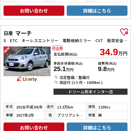
お問い合わせ
詳細はこちら
マーチ
日産
S ETC キーレスエントリー 電動格納ミラー CVT 衝突安全ボディ ABS ESC エアコン パワーステアリング パワーウィンドウ
中古車
34.9
万円
支払総額
(税込)
車両本体価格
諸費用
(税込)
(税込)
25.1
9.8
万円
万円
法定整備：整備付
保証付 (1ヶ月・1000km )
ドリーム熊本インター店
2018(平成30)年
13.3万km
1200cc
年式
走行
排気
2027年2月
ブリリアントシルバー
無
車検
色
修復
お問い合わせ
詳細はこちら