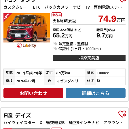
カスタムG－T ETC バックカメラ ナビ TV 両側電動スライドドア クリアランスソナー オートクルーズコントロール 衝突被害軽減システム アルミホイール LEDヘッドランプ スマートキー
中古車
74.9
万円
支払総額
(税込)
車両本体価格
諸費用
(税込)
(税込)
65.2
9.7
万円
万円
法定整備：整備付
保証付 (1ヶ月・1000km )
松原天美店
2017(平成29)年
8.9万km
1000cc
年式
走行
排気
2026年12月
マゼンダベリーマイカメタリック／ブラックマイカメタリック
無
車検
色
修復
お問い合わせ
詳細はこちら
デイズ
日産
ハイウェイスター X 衝突軽減B 純正9インチナビ アラウンドビューモニター ETC LEDヘッドライト フォグライト スマートキー プッシュスタート アイドリングストップ 革巻きステアリング オートエアコン