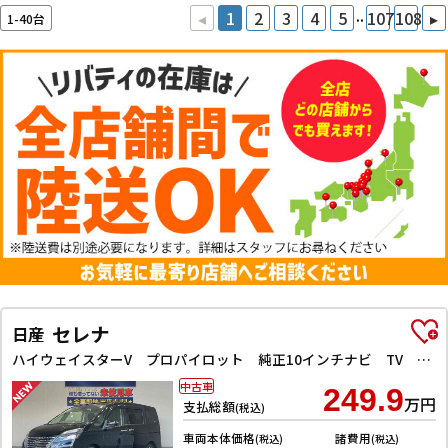
..
◂
1
2
3
4
5
107
108
▸
1-40台
セレナ
日産
ハイウェイスターV プロパイロット 純正10インチナビ TV Bluetooth対応 アラウンドビューモニター 両側自動ドア 電子パーキング クルーズコントロール LEDヘッドライト 革巻きステアリング スマートキー
中古車
249.9
万円
支払総額
(税込)
車両本体価格
諸費用
(税込)
(税込)