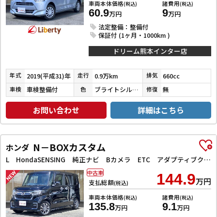
車両本体価格
諸費用
(税込)
(税込)
60.9
9
万円
万円
法定整備：整備付
保証付 (1ヶ月・1000km )
ドリーム熊本インター店
2019(平成31)年
0.9万km
660cc
年式
走行
排気
車検整備付
ブライトシルバーメタリック
無
車検
色
修復
お問い合わせ
詳細はこちら
N－BOXカスタム
ホンダ
L HondaSENSING 純正ナビ Bカメラ ETC アダプティブクルーズコントロール 左パワースライドドア 前席シートヒーター LEDヘッドライト フォグライト スマートキー プッシュスタート
中古車
144.9
万円
支払総額
(税込)
車両本体価格
諸費用
(税込)
(税込)
135.8
9.1
万円
万円