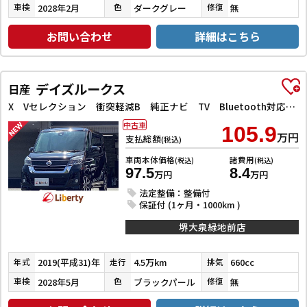
2028年2月
ダークグレー
無
車検
色
修復
お問い合わせ
詳細はこちら
デイズルークス
日産
X Vセレクション 衝突軽減B 純正ナビ TV Bluetooth対応 アラウンドビューモニター 両側自動ドア 革巻きステアリング HIDヘッドライト フォグライト スマートキー プッシュスタート アイドリングストップ
中古車
105.9
万円
支払総額
(税込)
車両本体価格
諸費用
(税込)
(税込)
97.5
8.4
万円
万円
法定整備：整備付
保証付 (1ヶ月・1000km )
堺大泉緑地前店
2019(平成31)年
4.5万km
660cc
年式
走行
排気
2028年5月
ブラックパール
無
車検
色
修復