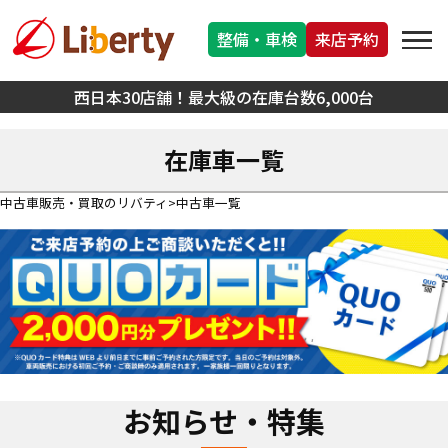
整備・車検
来店予約
西日本30店舗！最大級の在庫台数6,000台
在庫車一覧
中古車販売・買取のリバティ
中古車一覧
お知らせ・特集