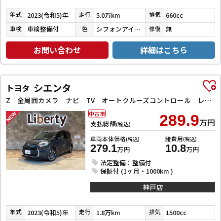
2023(令和5)年
5.0万km
660cc
年式
走行
排気
車検整備付
シフォンアイボリーメタリック
無
車検
色
修復
お問い合わせ
詳細はこちら
シエンタ
トヨタ
Z 全周囲カメラ ナビ TV オートクルーズコントロール レーンアシスト 衝突被害軽減システム 両側電動スライドドア オートマチックハイビーム オートライト LEDヘッドランプ スマートキー
中古車
289.9
万円
支払総額
(税込)
車両本体価格
諸費用
(税込)
(税込)
279.1
10.8
万円
万円
法定整備：整備付
保証付 (1ヶ月・1000km )
神戸店
2023(令和5)年
1.8万km
1500cc
年式
走行
排気