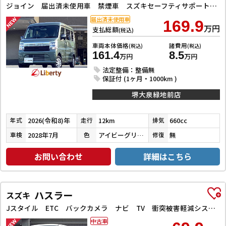
ジョイン 届出済未使用車 禁煙車 スズキセーフティサポート LEDヘッドライト 両側スライドドア スマートキー プッシュスタート 障害物センサー 運転席シートヒーター 電動格納ミラー
届出済未使用車
169.9
万円
支払総額
(税込)
車両本体価格
諸費用
(税込)
(税込)
161.4
8.5
万円
万円
法定整備：整備無
保証付 (1ヶ月・1000km )
堺大泉緑地前店
2026(令和8)年
12km
660cc
年式
走行
排気
2028年7月
アイビーグリーンメタリック
無
車検
色
修復
お問い合わせ
詳細はこちら
ハスラー
スズキ
Jスタイル ETC バックカメラ ナビ TV 衝突被害軽減システム オートライト スマートキー アイドリングストップ 電動格納ミラー シートヒーター ベンチシート CVT ESC CD DVD再生
中古車