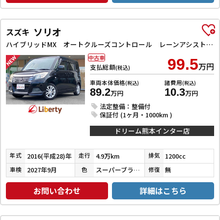
ソリオ
スズキ
ハイブリッドMX オートクルーズコントロール レーンアシスト 衝突被害軽減システム 両側スライド・片側電動 スマートキー アイドリングストップ 電動格納ミラー シートヒーター ウォークスルー CVT アルミホイール
中古車
99.5
万円
支払総額
(税込)
車両本体価格
諸費用
(税込)
(税込)
89.2
10.3
万円
万円
法定整備：整備付
保証付 (1ヶ月・1000km )
ドリーム熊本インター店
2016(平成28)年
4.9万km
1200cc
年式
走行
排気
2027年9月
スーパーブラックパール
無
車検
色
修復
お問い合わせ
詳細はこちら