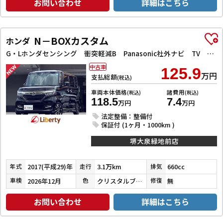
お問い合わせ
詳細はこちら
N－BOXカスタム
ホンダ
G・Lホンダセンシング 衝突軽減B Panasonic社外ナビ TV Bカメラ ビルドインETC アダプティブクルーズコントロール 左パワースライドドア LEDヘッドライト フォグライト スマートキー プッシュスタート
中古車
125.9
万円
支払総額
(税込)
車両本体価格
諸費用
(税込)
(税込)
118.5
7.4
万円
万円
法定整備：整備付
保証付 (1ヶ月・1000km )
堺大泉緑地前店
2017(平成29)年
3.1万km
660cc
年式
走行
排気
2026年12月
クリスタルブラックパール
無
車検
色
修復
お問い合わせ
詳細はこちら