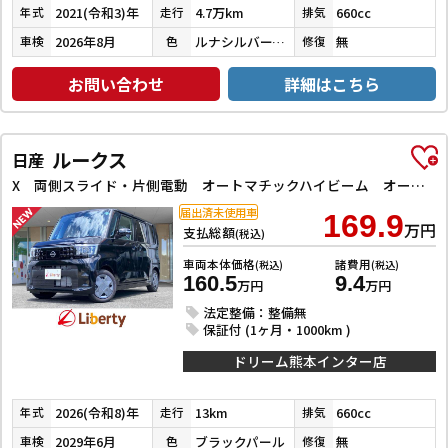
2021(令和3)年
4.7万km
660cc
年式
走行
排気
2026年8月
ルナシルバーメタリック
無
車検
色
修復
お問い合わせ
詳細はこちら
ルークス
日産
X 両側スライド・片側電動 オートマチックハイビーム オートライト スマートキー アイドリングストップ 電動格納ミラー ベンチシート CVT USB エアコン パワーステアリング パワーウィンドウ
届出済未使用車
169.9
万円
支払総額
(税込)
車両本体価格
諸費用
(税込)
(税込)
160.5
9.4
万円
万円
法定整備：整備無
保証付 (1ヶ月・1000km )
ドリーム熊本インター店
2026(令和8)年
13km
660cc
年式
走行
排気
2029年6月
ブラックパール
無
車検
色
修復