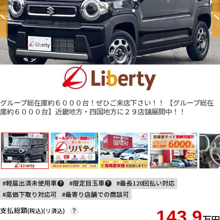
グループ総在庫約６０００台！ぜひご来店下さい！！ 【グループ総在
庫約６０００台】近畿地方・四国地方に２９店舗展開中！！
軽届出済未使用車
限定目玉車
最長120回払い対応
?
?
高価下取り対応可
最寄り店舗での商談可
支払総額
(税込)(リ済込)
143.9
?
万円