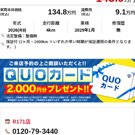
車両本体価格
諸費用
134.8
9.1
万円
万円
(税込)
(税込)
年式
走行距離
車検
修復歴
2026(R8)
4km
2029年1月
無
法定整備：整備無
保証付 (1ヶ月・1000km ※いずれか早い時期が保証適用の条件となりま
す。 )
R171店
0120-79-3440