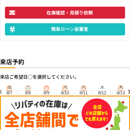
在庫確認・見積り依頼
簡単ローン仮審査
来店予約
来店ご希望日◯を選択してください。
金
土
日
月
火
水
木
8/7
8/8
8/9
8/10
8/11
8/12
8/13