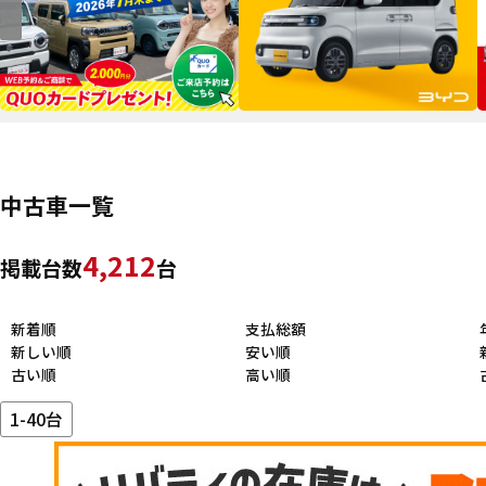
中古車一覧
4,212
掲載台数
台
新着順
支払総額
新しい順
安い順
古い順
高い順
1-40台