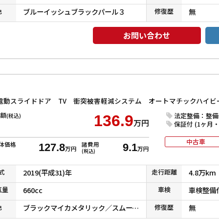
色
ブルーイッシュブラックパール３
修復
歴
無
お問い合わせ
額
法定整備：整備
(税込)
136.9
万円
保証付 (1ヶ月・1
中古車
体価格
諸費用
127.8
9.1
万円
万円
(税込)
式
2019(平成31)年
走行
距離
4.8万km
気
量
660cc
車検
車検整備
色
ブラックマイカメタリック／スムースグレーマイカメタリック
修復
歴
無