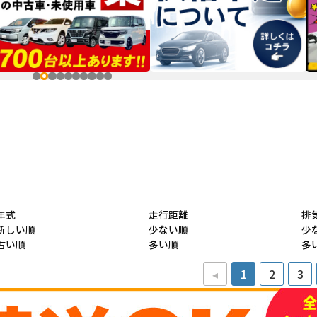
年式
走行距離
排
新しい順
少ない順
少
古い順
多い順
多
◂
1
2
3