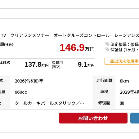
額
法定整備：整備
(税込)
146.9
万円
保証付 (1ヶ月・1
届出済未使用車
体価格
諸費用
137.8
9.1
万円
万円
(税込)
式
2026(令和8)年
走行
距離
8km
気
量
660cc
車検
2029年4
色
クールカーキパールメタリック／ソフトベージュメタリック
修復
歴
無
お問い合わせ