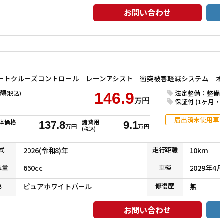
お問い合わせ
額
法定整備：整備
(税込)
146.9
万円
保証付 (1ヶ月・1
届出済未使用車
体価格
諸費用
137.8
9.1
万円
万円
(税込)
式
2026(令和8)年
走行
距離
10km
気
量
660cc
車検
2029年4
色
ピュアホワイトパール
修復
歴
無
お問い合わせ