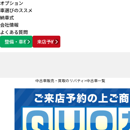
オプション
車選びのススメ
納車式
会社情報
よくある質問
整備・車検
来店予約
営業時間
AM10:00 ～ PM6:00
中古車販売・買取のリバティ
中古車一覧