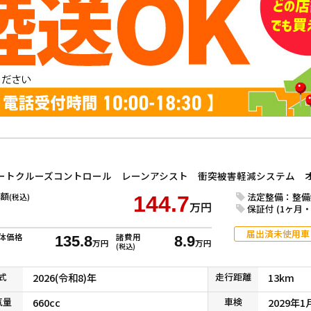
額
法定整備：整備
(税込)
144.7
万円
保証付 (1ヶ月・1
届出済未使用車
体価格
諸費用
135.8
8.9
万円
万円
(税込)
式
2026(令和8)年
走行
距離
13km
気
量
660cc
車検
2029年1