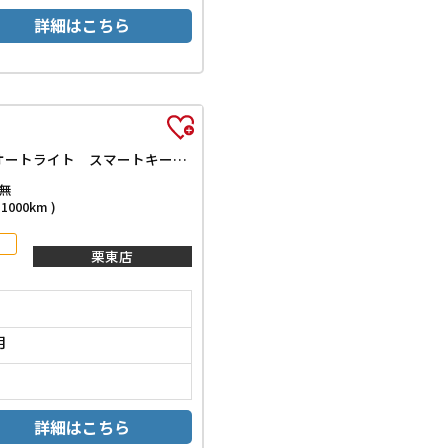
詳細はこちら
ハイブリッドG 届出済未使用車 禁煙車 クリアランスソナー オートクルーズコントロール レーンアシスト 衝突被害軽減システム オートライト スマートキー アイドリングストップ 電動格納ミラー シートヒーター
無
000km )
栗東店
月
詳細はこちら