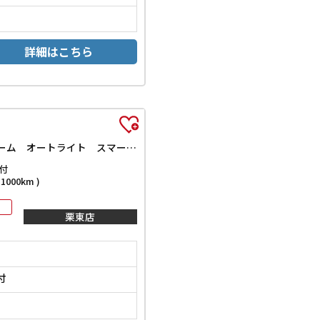
詳細はこちら
Gブラックインテリアリミテッド SAIII ETC 全周囲カメラ 両側電動スライドドア TV 衝突被害軽減システム オートマチックハイビーム オートライト スマートキー アイドリングストップ 電動格納ミラー ベンチシート
付
000km )
栗東店
付