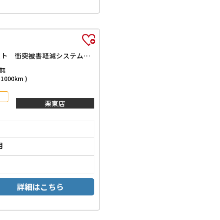
ハイブリッドG 届出済未使用車 禁煙車 全周囲カメラ 9型ナビ TV クリアランスソナー オートクルーズコントロール レーンアシスト 衝突被害軽減システム アイドリングストップ 電動格納ミラー シートヒーター CVT
無
000km )
栗東店
月
詳細はこちら