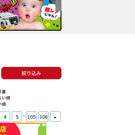
絞り込み
気量
ない順
い順
..
4
5
105
106
▸