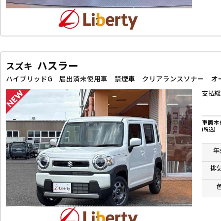
ハスラー
スズキ
支払総
車両本
(税込)
年
排