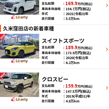
169.9
支払総額
万円
(税込)
156.7
万円
(税込)
車両本体価格
2021(令和3)年
年式
5.5万km
走行距離
久米窪田店の新着車種
スイフトスポーツ
189.9
支払総額
万円
(税込)
173.9
万円
(税込)
車両本体価格
2020(令和2)年
年式
6.2万km
走行距離
クロスビー
159.9
支払総額
万円
(税込)
147.5
万円
(税込)
車両本体価格
2019(平成31)年
年式
4.8万km
走行距離