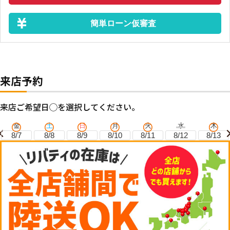
簡単ローン仮審査
来店予約
来店ご希望日◯を選択してください。
金
土
日
月
火
水
木
8/7
8/8
8/9
8/10
8/11
8/12
8/13