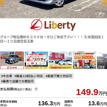
グループ総在庫約６０００台！ぜひご来店下さい！！！ 久米窪田店１
日〜１０日限定目玉車
中古車
最長120回払い対応
高価下取り対応可
最寄り店舗での商談可
支払総額
(税込)(リ済込)
149.9
?
万円
車両本体価格
諸費用
136.3
13.6
万円
万円
(税込)
(税込)