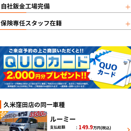
自社鈑金工場完備
保険専任スタッフ在籍
久米窪田店の同一車種
ルーミー
149.9
支払総額
万円
(税込)