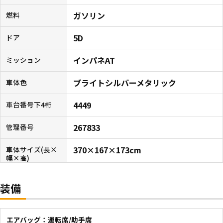
ガソリン
燃料
5D
ドア
インパネAT
ミッション
ブライトシルバーメタリック
車体色
4449
車台番号下4桁
267833
管理番号
370×167×173cm
車体サイズ(長×
幅×高)
装備
エアバッグ：運転席/助手席