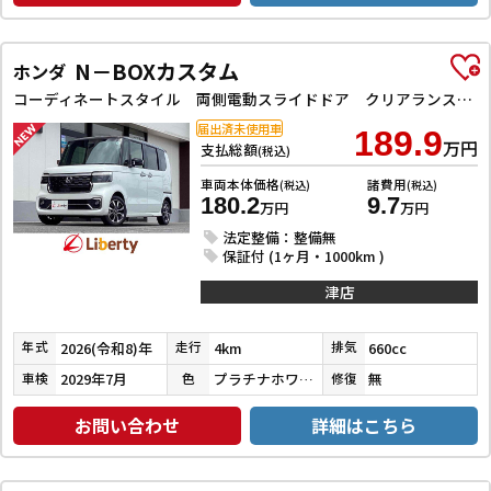
N－BOXカスタム
ホンダ
コーディネートスタイル 両側電動スライドドア クリアランスソナー オートクルーズコントロール レーンアシスト オートライト スマートキー アイドリングストップ 電動格納ミラー ベンチシート CVT ESC
届出済未使用車
189.9
万円
支払総額
(税込)
車両本体価格
諸費用
(税込)
(税込)
180.2
9.7
万円
万円
法定整備：整備無
保証付 (1ヶ月・1000km )
津店
2026(令和8)年
4km
660cc
年式
走行
排気
2029年7月
プラチナホワイトパール
無
車検
色
修復
お問い合わせ
詳細はこちら