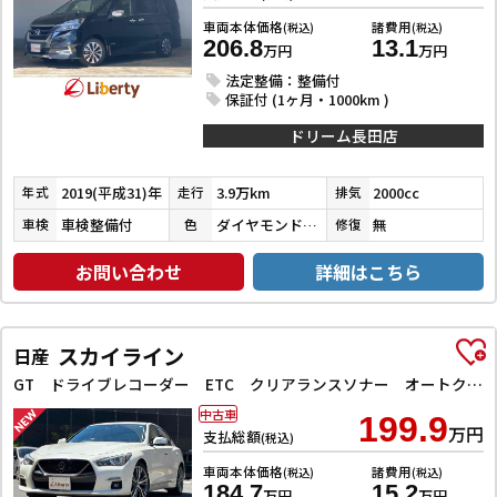
車両本体価格
諸費用
(税込)
(税込)
206.8
13.1
万円
万円
法定整備：整備付
保証付 (1ヶ月・1000km )
ドリーム長田店
2019(平成31)年
3.9万km
2000cc
年式
走行
排気
車検整備付
ダイヤモンドブラックパール
無
車検
色
修復
お問い合わせ
詳細はこちら
スカイライン
日産
GT ドライブレコーダー ETC クリアランスソナー オートクルーズコントロール 衝突被害軽減システム 全周囲カメラ ナビ TV アルミホイール オートライト LEDヘッドランプ サンルーフ AT
中古車
199.9
万円
支払総額
(税込)
車両本体価格
諸費用
(税込)
(税込)
184.7
15.2
万円
万円