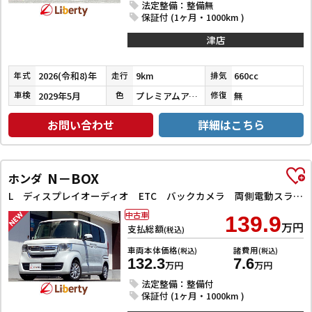
法定整備：整備無
保証付 (1ヶ月・1000km )
津店
2026(令和8)年
9km
660cc
年式
走行
排気
2029年5月
プレミアムアイボリーパールⅡ
無
車検
色
修復
お問い合わせ
詳細はこちら
N－BOX
ホンダ
L ディスプレイオーディオ ETC バックカメラ 両側電動スライドドア クリアランスソナー クルーズコントロール レーンアシスト 衝突被害軽減システム オートライト スマートキー アイドリングストップ
中古車
139.9
万円
支払総額
(税込)
車両本体価格
諸費用
(税込)
(税込)
132.3
7.6
万円
万円
法定整備：整備付
保証付 (1ヶ月・1000km )