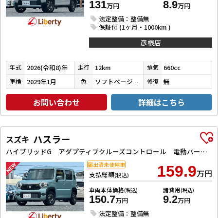
131
8.9
万円
万円
法定整備：整備無
保証付 (1ヶ月・1000km )
彦根店
2026(令和8)年
12km
660cc
年式
走行
排気
2029年1月
ソフトベージュメタリック
無
車検
色
修復
お問い合わせ
詳細はこちら
ハスラー
スズキ
ハイブリッドG アダプティブクルーズコントロール 電動パーキングブレーキ レーンアシスト 衝突被害軽減システム オートライト LEDヘッドランプ スマートキー アイドリングストップ 電動格納ミラー シートヒーター
届出済未使用車
159.9
万円
支払総額
(税込)
車両本体価格
諸費用
(税込)
(税込)
150.7
9.2
万円
万円
法定整備：整備無