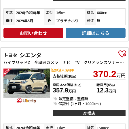
2026(令和8)年
16km
660cc
年式
走行
排気
2029年5月
プラチナホワイトパール
無
車検
色
修復
お問い合わせ
詳細はこちら
シエンタ
トヨタ
ハイブリッドZ 全周囲カメラ ナビ TV クリアランスソナー アダプティブクルーズコントロール レーンアシスト 衝突被害軽減システム 両側電動スライドドア オートマチックハイビーム オートライト LEDヘッドランプ
登録済未使用車
370.2
万円
支払総額
(税込)
車両本体価格
諸費用
(税込)
(税込)
357.9
12.3
万円
万円
法定整備：整備無
保証付 (1ヶ月・1000km )
彦根店
2026(令和8)年
17km
1500cc
年式
走行
排気