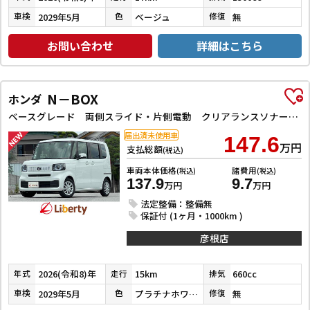
2029年5月
ベージュ
無
車検
色
修復
お問い合わせ
詳細はこちら
N－BOX
ホンダ
ベースグレード 両側スライド・片側電動 クリアランスソナー オートクルーズコントロール レーンアシスト オートライト スマートキー アイドリングストップ 電動格納ミラー シートヒーター ベンチシート
届出済未使用車
147.6
万円
支払総額
(税込)
車両本体価格
諸費用
(税込)
(税込)
137.9
9.7
万円
万円
法定整備：整備無
保証付 (1ヶ月・1000km )
彦根店
2026(令和8)年
15km
660cc
年式
走行
排気
2029年5月
プラチナホワイトパール
無
車検
色
修復