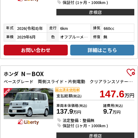
保証付 (1ヶ月・1000km )
彦根店
2026(令和8)年
6km
660cc
年式
走行
排気
2029年6月
オフブルーメタリック
無
車検
色
修復
お問い合わせ
詳細はこちら
N－BOX
ホンダ
ベースグレード 両側スライド・片側電動 クリアランスソナー オートクルーズコントロール レーンアシスト 衝突被害軽減システム オートライト LEDヘッドランプ スマートキー アイドリングストップ
届出済未使用車
147.6
万円
支払総額
(税込)
車両本体価格
諸費用
(税込)
(税込)
137.9
9.7
万円
万円
法定整備：整備無
保証付 (1ヶ月・1000km )
彦根店