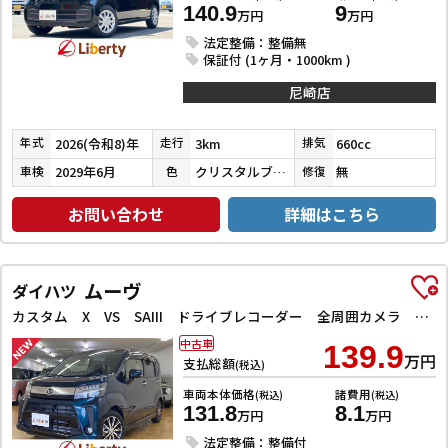
140.9
9
万円
万円
法定整備：整備無
保証付 (1ヶ月・1000km )
尼崎店
2026(令和8)年
3km
660cc
年式
走行
排気
2029年6月
クリスタルブラックパール
無
車検
色
修復
お問い合わせ
詳細はこちら
ムーヴ
ダイハツ
カスタム X VS SAIII ドライブレコーダー 全周囲カメラ ナビ TV クリアランスソナー 衝突被害軽減システム オートマチックハイビーム オートライト LEDヘッドランプ スマートキー アイドリングストップ 電動格納ミラー
中古車
139.9
万円
支払総額
(税込)
車両本体価格
諸費用
(税込)
(税込)
131.8
8.1
万円
万円
法定整備：整備付