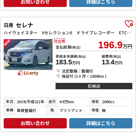
お問い合わせ
詳細はこちら
セレナ
日産
ハイウェイスター VセレクションII ドライブレコーダー ETC バックカメラ サイドカメラ ナビ TV クリアランスソナー オートクルーズコントロール パークアシスト 衝突被害軽減システム 両側電動スライドドア オートライト
中古車
196.9
万円
支払総額
(税込)
車両本体価格
諸費用
(税込)
(税込)
183.5
13.4
万円
万円
法定整備：整備付
保証付 (1ヶ月・1000km )
尼崎店
2019(平成31)年
4.9万km
2000cc
年式
走行
排気
車検整備付
ブリリアントホワイトパール３コートパール
無
車検
色
修復
お問い合わせ
詳細はこちら