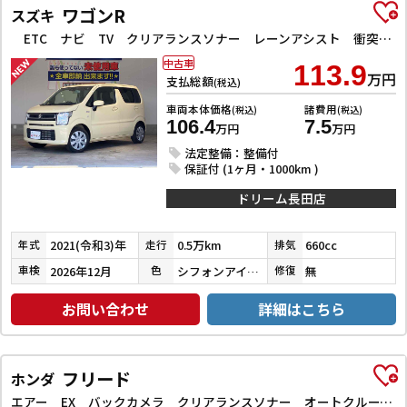
ワゴンR
スズキ
ETC ナビ TV クリアランスソナー レーンアシスト 衝突被害軽減システム オートライト スマートキー アイドリングストップ 電動格納ミラー シートヒーター ベンチシート CVT ESC CD
中古車
113.9
万円
支払総額
(税込)
車両本体価格
諸費用
(税込)
(税込)
106.4
7.5
万円
万円
法定整備：整備付
保証付 (1ヶ月・1000km )
ドリーム長田店
2021(令和3)年
0.5万km
660cc
年式
走行
排気
2026年12月
シフォンアイボリーメタリック
無
車検
色
修復
お問い合わせ
詳細はこちら
フリード
ホンダ
エアー EX バックカメラ クリアランスソナー オートクルーズコントロール レーンアシスト 衝突被害軽減システム 両側電動スライドドア オートライト LEDヘッドランプ スマートキー 電動格納ミラー シートヒーター