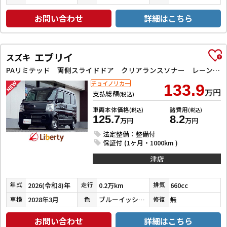
お問い合わせ
詳細はこちら
エブリイ
スズキ
PAリミテッド 両側スライドドア クリアランスソナー レーンアシスト 衝突被害軽減システム オートライト キーレスエントリー アイドリングストップ CVT ESC エアコン パワーステアリング パワーウィンドウ
チョイノリカー
133.9
万円
支払総額
(税込)
車両本体価格
諸費用
(税込)
(税込)
125.7
8.2
万円
万円
法定整備：整備付
保証付 (1ヶ月・1000km )
津店
2026(令和8)年
0.2万km
660cc
年式
走行
排気
2028年3月
ブルーイッシュブラックパール３
無
車検
色
修復
お問い合わせ
詳細はこちら