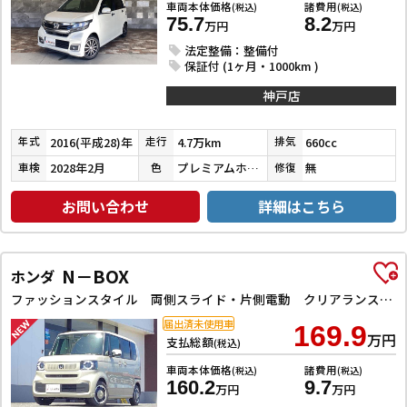
車両本体価格
諸費用
(税込)
(税込)
75.7
8.2
万円
万円
法定整備：整備付
保証付 (1ヶ月・1000km )
神戸店
2016(平成28)年
4.7万km
660cc
年式
走行
排気
2028年2月
プレミアムホワイトパールⅡ
無
車検
色
修復
お問い合わせ
詳細はこちら
N－BOX
ホンダ
ファッションスタイル 両側スライド・片側電動 クリアランスソナー オートクルーズコントロール レーンアシスト オートライト スマートキー アイドリングストップ ベンチシート CVT ESC チップアップシート
届出済未使用車
169.9
万円
支払総額
(税込)
車両本体価格
諸費用
(税込)
(税込)
160.2
9.7
万円
万円