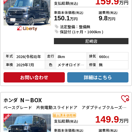
159.9
万円
支払総額
(税込)
車両本体価格
諸費用
(税込)
(税込)
150.1
9.8
万円
万円
法定整備：整備無
保証付 (1ヶ月・1000km )
尼崎店
2026(令和8)年
8km
660cc
年式
走行
排気
2029年7月
メテオロイドグレーメタリック
無
車検
色
修復
お問い合わせ
詳細はこちら
N－BOX
ホンダ
ベースグレード 片側電動スライドドア アダプティブクルーズコントロール LEDヘッドライト クリアランスソナー スマートキー アイドリングストップ CVT ESC チップアップシート エアコン パワーウィンドウ
届出済未使用車
149.9
万円
支払総額
(税込)
車両本体価格
諸費用
(税込)
(税込)