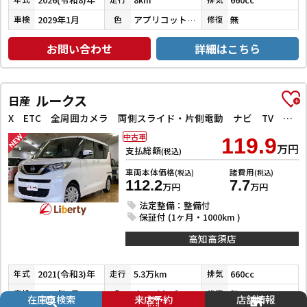
2029年1月
アプリコットピンクメタリック／シャイニングホワイトパール
無
車検
色
修復
お問い合わせ
詳細はこちら
ルークス
日産
X ETC 全周囲カメラ 両側スライド・片側電動 ナビ TV クリアランスソナー 衝突被害軽減システム オートライト スマートキー アイドリングストップ 電動格納ミラー ベンチシート CVT
中古車
119.9
万円
支払総額
(税込)
車両本体価格
諸費用
(税込)
(税込)
112.2
7.7
万円
万円
法定整備：整備付
保証付 (1ヶ月・1000km )
高知高須店
2021(令和3)年
5.3万km
660cc
年式
走行
排気
2027年3月
ホワイトパール３コートパール
無
車検
色
修復
在庫車検索
来店予約
店舗情報