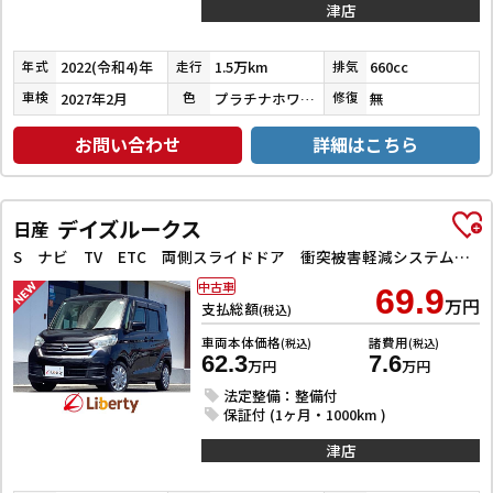
津店
2022(令和4)年
1.5万km
660cc
年式
走行
排気
2027年2月
プラチナホワイトパール
無
車検
色
修復
お問い合わせ
詳細はこちら
デイズルークス
日産
S ナビ TV ETC 両側スライドドア 衝突被害軽減システム キーレスエントリー アイドリングストップ 電動格納ミラー CVT ESC CD USB ミュージックプレイヤー接続可
中古車
69.9
万円
支払総額
(税込)
車両本体価格
諸費用
(税込)
(税込)
62.3
7.6
万円
万円
法定整備：整備付
保証付 (1ヶ月・1000km )
津店