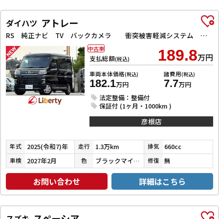
アトレー
ダイハツ
RS 純正ナビ TV バックカメラ 衝突被害軽減システム クリアランスソナー オートクルーズコントロール 両側電動スライドドア スマートキー アイドリングストップ 電動格納ミラー オートライト
中古車
189.8
万円
支払総額
(税込)
車両本体価格
諸費用
(税込)
(税込)
182.1
7.7
万円
万円
法定整備：整備付
保証付 (1ヶ月・1000km )
彦根店
2025(令和7)年
1.3万km
660cc
年式
走行
排気
2027年2月
ブラックマイカメタリック
無
車検
色
修復
お問い合わせ
詳細はこちら
スペーシア
スズキ