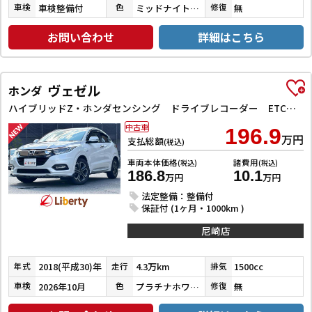
車検整備付
ミッドナイトバイオレットメタリック
無
車検
色
修復
お問い合わせ
詳細はこちら
ヴェゼル
ホンダ
ハイブリッドZ・ホンダセンシング ドライブレコーダー ETC バックカメラ オートクルーズコントロール レーンアシスト 衝突被害軽減システム ナビ TV オートライト LEDヘッドランプ アルミホイール スマートキー 電動格納ミラー
中古車
196.9
万円
支払総額
(税込)
車両本体価格
諸費用
(税込)
(税込)
186.8
10.1
万円
万円
法定整備：整備付
保証付 (1ヶ月・1000km )
尼崎店
2018(平成30)年
4.3万km
1500cc
年式
走行
排気
2026年10月
プラチナホワイトパール
無
車検
色
修復