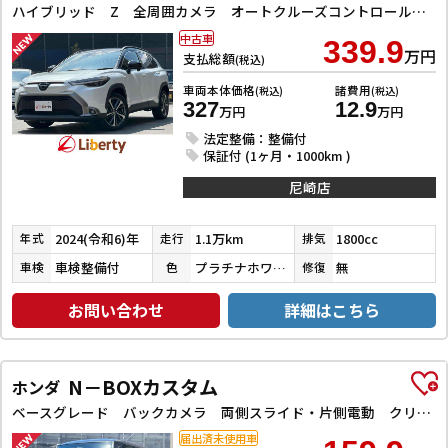
ハイブリッド Z 全周囲カメラ オートクルーズコントロール レーンアシスト パワーシート 衝突被害軽減システム ナビ TV オートライト LEDヘッドランプ ヘッドライトウォッシャー 電動リアゲート アルミホイール
中古車
339.9
万円
支払総額
(税込)
車両本体価格
諸費用
(税込)
(税込)
327
12.9
万円
万円
法定整備：整備付
保証付 (1ヶ月・1000km )
尼崎店
2024(令和6)年
1.1万km
1800cc
年式
走行
排気
車検整備付
プラチナホワイトパールマイカ／アティチュードブラックマイカ
無
車検
色
修復
お問い合わせ
詳細はこちら
N－BOXカスタム
ホンダ
ベースグレード バックカメラ 両側スライド・片側電動 クリアランスソナー レーンアシスト オートライト スマートキー 電動格納ミラー CVT ESC USB チップアップシート アルミホイール エアコン
届出済未使用車