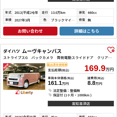
2012(平成24)年
13.0万km
660cc
年式
走行
排気
2027年3月
ブラックマイカメタリック
無
車検
色
修復
お問い合わせ
詳細はこちら
ムーヴキャンバス
ダイハツ
ストライプスG バックカメラ 両側電動スライドドア クリアランスソナー 衝突被害軽減システム オートライト LEDヘッドランプ スマートキー アイドリングストップ 電動格納ミラー シートヒーター ベンチシート CVT
届出済未使用車
169.9
万円
支払総額
(税込)
車両本体価格
諸費用
(税込)
(税込)
161.1
8.8
万円
万円
法定整備：整備無
保証付 (1ヶ月・1000km )
高知高須店
2026(令和8)年
8km
660cc
年式
走行
排気