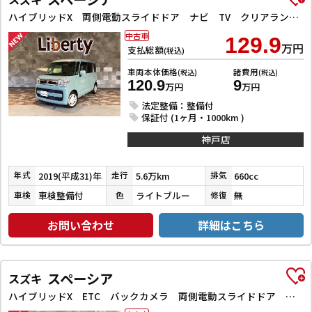
ハイブリッドX 両側電動スライドドア ナビ TV クリアランスソナー レーンアシスト 衝突被害軽減システム オートライト スマートキー アイドリングストップ 電動格納ミラー シートヒーター ベンチシート CVT
中古車
129.9
万円
支払総額
(税込)
車両本体価格
諸費用
(税込)
(税込)
120.9
9
万円
万円
法定整備：整備付
保証付 (1ヶ月・1000km )
神戸店
2019(平成31)年
5.6万km
660cc
年式
走行
排気
車検整備付
ライトブルー
無
車検
色
修復
お問い合わせ
詳細はこちら
スペーシア
スズキ
ハイブリッドX ETC バックカメラ 両側電動スライドドア クリアランスソナー オートクルーズコントロール レーンアシスト オートライト スマートキー アイドリングストップ 電動格納ミラー シートヒーター