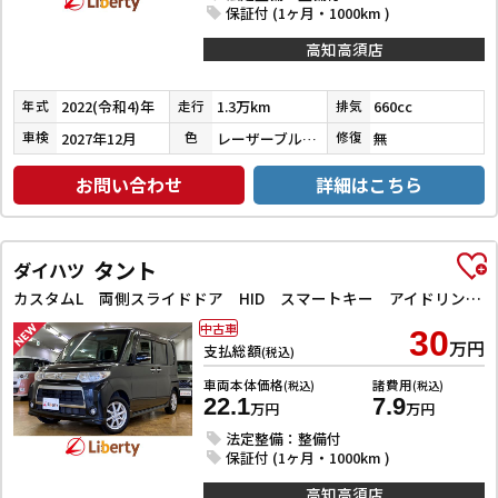
保証付 (1ヶ月・1000km )
高知高須店
2022(令和4)年
1.3万km
660cc
年式
走行
排気
2027年12月
レーザーブルークリスタルシャイン
無
車検
色
修復
お問い合わせ
詳細はこちら
タント
ダイハツ
カスタムL 両側スライドドア HID スマートキー アイドリングストップ 電動格納ミラー ベンチシート CVT 盗難防止システム ABS アルミホイール 衝突安全ボディ エアコン パワーステアリング
中古車
30
万円
支払総額
(税込)
車両本体価格
諸費用
(税込)
(税込)
22.1
7.9
万円
万円
法定整備：整備付
保証付 (1ヶ月・1000km )
高知高須店