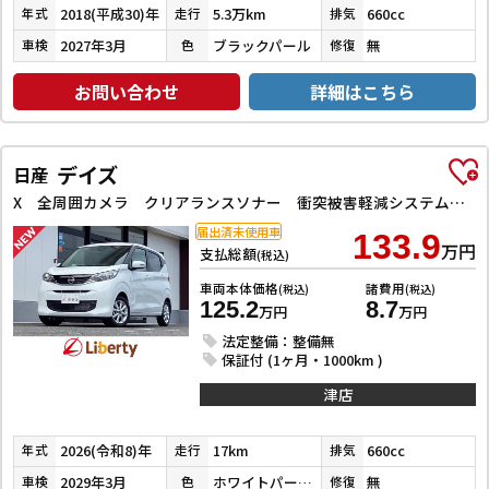
2018(平成30)年
5.3万km
660cc
年式
走行
排気
2027年3月
ブラックパール
無
車検
色
修復
お問い合わせ
詳細はこちら
デイズ
日産
X 全周囲カメラ クリアランスソナー 衝突被害軽減システム オートライト スマートキー アイドリングストップ 電動格納ミラー ベンチシート CVT 盗難防止システム ABS ESC CD アルミホイール
届出済未使用車
133.9
万円
支払総額
(税込)
車両本体価格
諸費用
(税込)
(税込)
125.2
8.7
万円
万円
法定整備：整備無
保証付 (1ヶ月・1000km )
津店
2026(令和8)年
17km
660cc
年式
走行
排気
2029年3月
ホワイトパール３コートパール
無
車検
色
修復