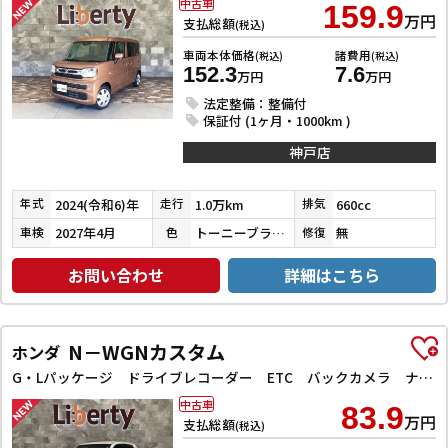
中古車
159.9
万円
支払総額
(税込)
車両本体価格
諸費用
(税込)
(税込)
152.3
7.6
万円
万円
法定整備：整備付
保証付 (1ヶ月・1000km )
神戸店
2024(令和6)年
1.0万km
660cc
年式
走行
排気
2027年4月
トーニーブラウンメタリック
無
車検
色
修復
お問い合わせ
詳細はこちら
N－WGNカスタム
ホンダ
G・Lパッケージ ドライブレコーダー ETC バックカメラ ナビ TV オートクルーズコントロール 衝突被害軽減システム オートライト スマートキー アイドリングストップ 電動格納ミラー ベンチシート CVT ESC
中古車
83.9
万円
支払総額
(税込)