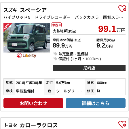
スペーシア
スズキ
ハイブリッドG ドライブレコーダー バックカメラ 両側スライドドア ナビ TV スマートキー アイドリングストップ 電動格納ミラー ベンチシート CVT ESC CD DVD再生 Bluetooth エアコン
中古車
99.1
万円
支払総額
(税込)
車両本体価格
諸費用
(税込)
(税込)
89.9
9.2
万円
万円
法定整備：整備付
保証付 (1ヶ月・1000km )
尼崎店
2018(平成30)年
5.0万km
660cc
年式
走行
排気
車検整備付
ツールグリーンパールメタリック
無
車検
色
修復
お問い合わせ
詳細はこちら
カローラクロス
トヨタ