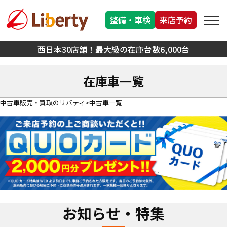
整備・車検
来店予約
西日本30店舗！最大級の在庫台数6,000台
在庫車一覧
中古車販売・買取のリバティ
中古車一覧
お知らせ・特集