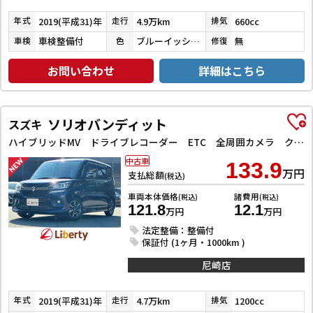
2019(平成31)年
4.9万km
660cc
年式
走行
排気
車検整備付
ブルーイッシュブラックパール３
無
車検
色
修復
お問い合わせ
詳細はこちら
ソリオバンディット
スズキ
ハイブリッドMV ドライブレコーダー ETC 全周囲カメラ クリアランスソナー オートクルーズコントロール レーンアシスト 衝突被害軽減システム 両側スライド・片側電動 LEDヘッドランプ スマートキー
中古車
133.9
万円
支払総額
(税込)
車両本体価格
諸費用
(税込)
(税込)
121.8
12.1
万円
万円
法定整備：整備付
保証付 (1ヶ月・1000km )
尼崎店
2019(平成31)年
4.7万km
1200cc
年式
走行
排気