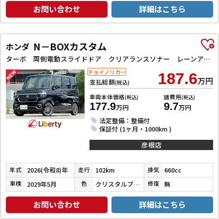
お問い合わせ
詳細はこちら
N－BOXカスタム
ホンダ
ターボ 両側電動スライドドア クリアランスソナー レーンアシスト オートライト スマートキー アイドリングストップ 電動格納ミラー ベンチシート CVT ESC USB チップアップシート
チョイノリカー
187.6
万円
支払総額
(税込)
車両本体価格
諸費用
(税込)
(税込)
177.9
9.7
万円
万円
法定整備：整備付
保証付 (1ヶ月・1000km )
彦根店
2026(令和8)年
102km
660cc
年式
走行
排気
2029年5月
クリスタルブラックパール
無
車検
色
修復
お問い合わせ
詳細はこちら