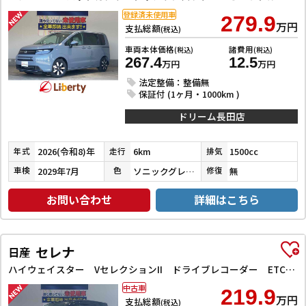
登録済未使用車
279.9
万円
支払総額
(税込)
車両本体価格
諸費用
(税込)
(税込)
267.4
12.5
万円
万円
法定整備：整備無
保証付 (1ヶ月・1000km )
ドリーム長田店
2026(令和8)年
6km
1500cc
年式
走行
排気
2029年7月
ソニックグレーパール
無
車検
色
修復
お問い合わせ
詳細はこちら
セレナ
日産
ハイウェイスター VセレクションII ドライブレコーダー ETC 全周囲カメラ ナビ TV クリアランスソナー オートクルーズコントロール パークアシスト 衝突被害軽減システム 両側電動スライドドア オートライト LEDヘッドランプ
中古車
219.9
万円
支払総額
(税込)