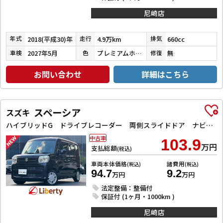
尼崎店
2018(平成30)年
4.9万km
660cc
年式
走行
排気
2027年5月
プレミアムホワイトパールⅡ
無
車検
色
修復
お問い合わせ
詳細はこちら
スペーシア
スズキ
ハイブリッドG ドライブレコーダー 両側スライドドア ナビ TV オートライト スマートキー アイドリングストップ 電動格納ミラー ベンチシート CVT ABS ESC CD エアコン パワーウィンドウ
中古車
103.9
万円
支払総額
(税込)
車両本体価格
諸費用
(税込)
(税込)
94.7
9.2
万円
万円
法定整備：整備付
保証付 (1ヶ月・1000km )
尼崎店