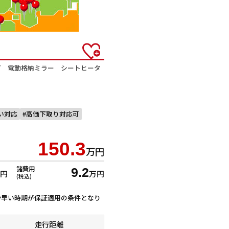
プ 電動格納ミラー シートヒータ
払い対応
高価下取り対応可
150.3
万円
諸費用
9.2
万円
万円
(税込)
ずれか早い時期が保証適用の条件となり
走行距離