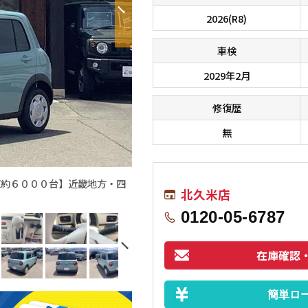
2026(R8)
車検
2029年2月
修復歴
無
庫約６０００台】近畿地方・四
北久米店
0120-05-6787
在庫確認
簡単ロ