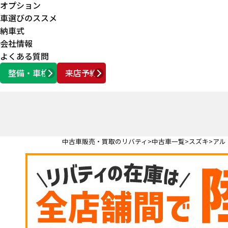
オプション
車選びのススメ
納車式
会社情報
よくある質問
整備・車検
来店予約
営業時間
AM10:00 ～ PM6:00
中古車販売・買取のリバティ
中古車一覧
スズキ
アル