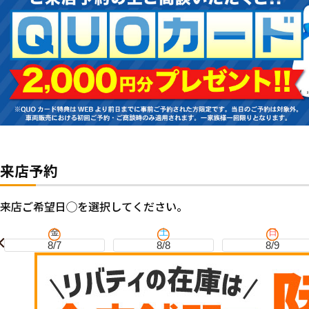
来店予約
来店ご希望日◯を選択してください。
金
土
日
8/7
8/8
8/9