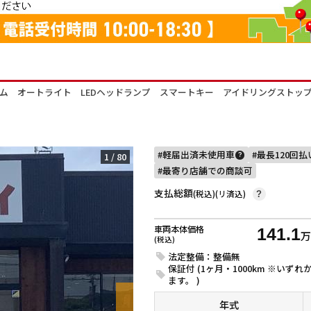
ム オートライト LEDヘッドランプ スマートキー アイドリングストッ
軽届出済未使用車
最長120回
1
/
80
?
最寄り店舗での商談可
支払総額
(税込)(リ済込)
?
車両本体価格
141.1
(税込)
法定整備：整備無
保証付 (1ヶ月・1000km ※い
ます。 )
年式